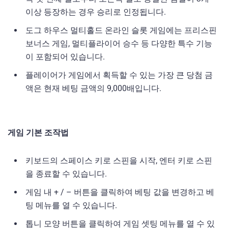
이상 등장하는 경우 승리로 인정됩니다.
도그 하우스 멀티홀드 온라인 슬롯 게임에는 프리스핀
보너스 게임, 멀티플라이어 승수 등 다양한 특수 기능
이 포함되어 있습니다.
플레이어가 게임에서 획득할 수 있는 가장 큰 당첨 금
액은 현재 베팅 금액의 9,000배입니다.
게임 기본 조작법
키보드의 스페이스 키로 스핀을 시작, 엔터 키로 스핀
을 종료할 수 있습니다.
게임 내 + / – 버튼을 클릭하여 베팅 값을 변경하고 베
팅 메뉴를 열 수 있습니다.
톱니 모양 버튼을 클릭하여 게임 셋팅 메뉴를 열 수 있