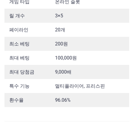
게임 타입
온라인 슬롯
릴 개수
3×5
페이라인
20개
최소 베팅
200원
최대 베팅
100,000원
최대 당첨금
9,000배
특수 기능
멀티플라이어, 프리스핀
환수율
96.06%