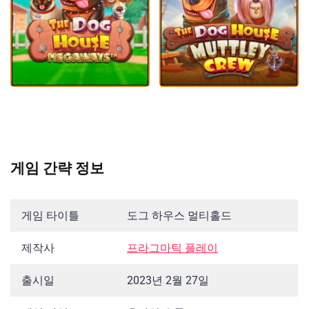
게임 간략 정보
게임 타이틀
도그 하우스 멀티홀드
제작사
프라그마틱 플레이
출시일
2023년 2월 27일