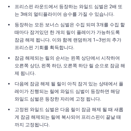
프리스핀 라운드에서 등장하는 와일드 심벌은 2배 또
는 3배의 멀티플라이어 승수를 가질 수 있습니다.
등장하는 모든 보너스 심벌은 수집 되며 3개를 수집 할
때마다 잠겨있던 한 개의 릴이 플레이가 가능하도록
잠금 해제 됩니다. 이와 함께 랜덤하게 1~3번의 추가
프리스핀 기회를 획득합니다.
잠금 해제되는 릴의 순서는 왼쪽 상단에서 시작하여
오른쪽 상단, 왼쪽 하단, 오른쪽 하단 릴 순으로 잠금 해
제 됩니다.
다음에 잠금 해제 될 릴이 아직 잠겨 있는 상태에서 플
레이가 진행되는 릴에 와일드 심벌이 등장하면 해당
와일드 심벌은 등장한 자리에 고정 됩니다.
고정된 와일드 심벌은 다음 릴이 잠금 해제 될 때 새롭
게 잠금 해제되는 릴에 복사되어 프리스핀이 끝날 때
까지 고정됩니다.