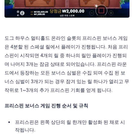
도그 하우스 멀티홀드 온라인 슬롯의 프리스핀 보너스 게임
은 4분할 된 스페셜 릴에서 플레이가 진행됩니다. 처음 프리
스핀이 시작되면 4개의 릴 중 하나의 릴만 플레이가 진행되
며 나머지 3개는 잠금 상태로 되어있습니다. 프리스핀 라운
드에서 등장하는 모든 보너스 심벌은 수집 되며 수집 된 보
너스 심벌이 3개가 되는 경우 잠겨 있는 릴 하나가 열리고 무
작위로 1~3개의 추가 프리스핀 기회를 얻게 됩니다.
프리스핀 보너스 게임 진행 순서 및 규칙
프리스핀은 왼쪽 상단의 릴 한개만 활성화 된 채로 시
작됩니다.