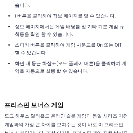
습니다.
i 버튼을 클릭하여 정보 페이지를 열 수 있습니다.
정보 페이지에서는 게임 배당률 및 기타 기본 게임 규
칙등을 확인 할 수 있습니다.
스피커 버튼을 클릭하여 게임 사운드를 On 또는 Off
할 수 있습니다.
화면 내 둥근 화살표(오토 플레이 버튼)을 클릭하여 게
임을 자동으로 실행 할 수 있습니다.
프리스핀 보너스 게임
도그 하우스 멀티홀드 온라인 슬롯 게임과 동일 시리즈 이전
게임과의 가장 큰 차이를 보여주는 것이 바로 이 프리스핀