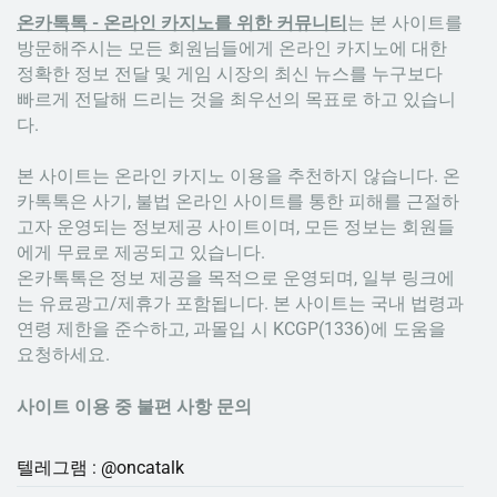
온카톡톡 - 온라인 카지노를 위한 커뮤니티
는 본 사이트를
방문해주시는 모든 회원님들에게 온라인 카지노에 대한
정확한 정보 전달 및 게임 시장의 최신 뉴스를 누구보다
빠르게 전달해 드리는 것을 최우선의 목표로 하고 있습니
다.
본 사이트는 온라인 카지노 이용을 추천하지 않습니다. 온
카톡톡은 사기, 불법 온라인 사이트를 통한 피해를 근절하
고자 운영되는 정보제공 사이트이며, 모든 정보는 회원들
에게 무료로 제공되고 있습니다.
온카톡톡은 정보 제공을 목적으로 운영되며, 일부 링크에
는 유료광고/제휴가 포함됩니다. 본 사이트는 국내 법령과
연령 제한을 준수하고, 과몰입 시 KCGP(1336)에 도움을
요청하세요.
사이트 이용 중 불편 사항 문의
텔레그램 : @oncatalk