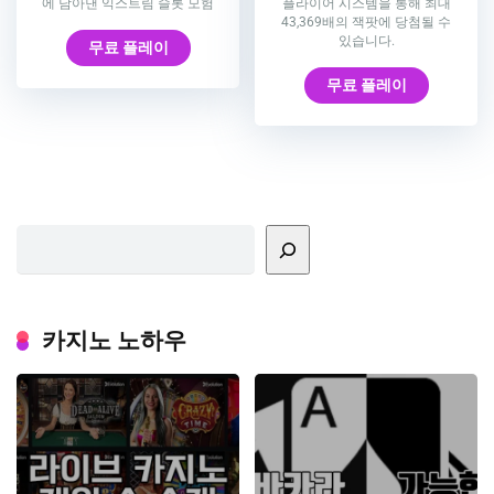
에 담아낸 익스트림 슬롯 모험
플라이어 시스템을 통해 최대
43,369배의 잭팟에 당첨될 수
있습니다.
무료 플레이
무료 플레이
검색
카지노 노하우