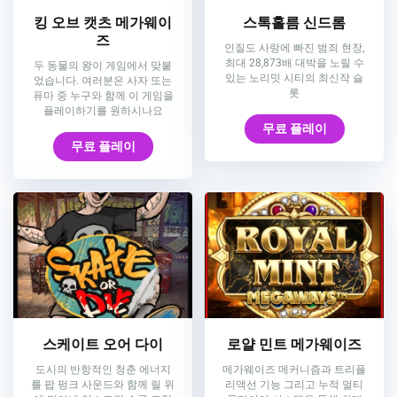
킹 오브 캣츠 메가웨이
스톡홀름 신드롬
즈
인질도 사랑에 빠진 범죄 현장,
최대 28,873배 대박을 노릴 수
두 동물의 왕이 게임에서 맞붙
있는 노리밋 시티의 최신작 슬
었습니다. 여러분은 사자 또는
롯
퓨마 중 누구와 함께 이 게임을
플레이하기를 원하시나요
무료 플레이
무료 플레이
스케이트 오어 다이
로얄 민트 메가웨이즈
도시의 반항적인 청춘 에너지
메가웨이즈 메커니즘과 트리플
를 팝 펑크 사운드와 함께 릴 위
리액선 기능 그리고 누적 멀티