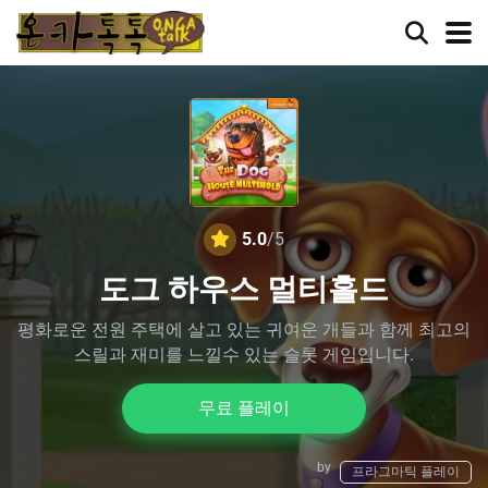
5.0
/5
도그 하우스 멀티홀드
평화로운 전원 주택에 살고 있는 귀여운 개들과 함께 최고의
스릴과 재미를 느낄수 있는 슬롯 게임입니다.
무료 플레이
by
프라그마틱 플레이