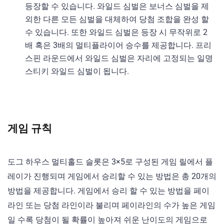
등장할 수 있습니다. 와일드 심벌은 보너스 심벌을 제
외한 다른 모든 심벌을 대체하여 당첨 조합을 완성 할
수 있습니다. 또한 와일드 심벌은 등장 시 무작위로 2
배 혹은 3배의 멀티플라이어 승수를 제공합니다. 프리
스핀 라운드에서 와일드 심벌은 자리에 고정되는 일명
스티키 와일드 심벌이 됩니다.
게임 규칙
도그 하우스 멀티홀드 슬롯은 3×5로 구성된 게임 릴에서 플
레이가 진행되며 게임에서 승리할 수 있는 방법은 총 20개의
방법을 제공합니다. 게임에서 승리 할 수 있는 방법을 페이
라인 또는 당첨 라인이라 불리며 페이라인의 수가 높은 게임
일 수록 당첨이 될 확률이 높아져 쉬운 난이도의 게임으로