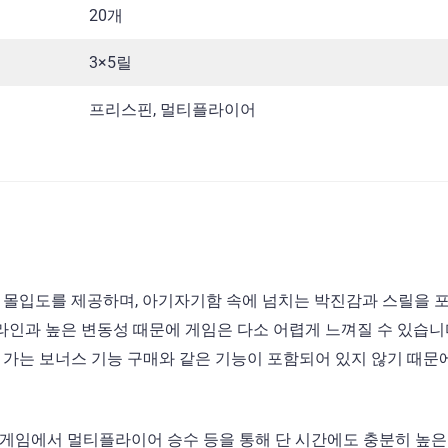
20개
3×5릴
프리스핀, 멀티플라이어
 몰입도를 제공하며, 아기자기함 속에 넘치는 박진감과 스릴을 
이라인과 높은 변동성 때문에 게임은 다소 어렵게 느껴질 수 있습니
 가는 보너스 기능 구매와 같은 기능이 포함되어 있지 않기 때문
게임에서 멀티플라이어 승수 등을 통해 단 시간에도 충분히 높은