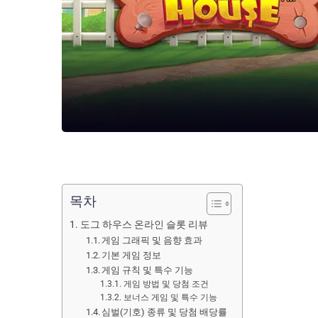
목차
도그 하우스 온라인 슬롯 리뷰
게임 그래픽 및 음향 효과
기본 게임 정보
게임 규칙 및 특수 기능
게임 방법 및 당첨 조건
보너스 게임 및 특수 기능
심벌(기호) 종류 및 당첨 배당률