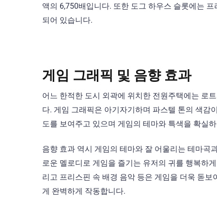
액의 6,750배입니다. 또한 도그 하우스 슬롯에는
되어 있습니다.
게임 그래픽 및 음향 효과
어느 한적한 도시 외곽에 위치한 전원주택에는 로트와
다. 게임 그래픽은 아기자기하며 파스텔 톤의 색감이
도를 보여주고 있으며 게임의 테마와 특색을 확실하
음향 효과 역시 게임의 테마와 잘 어울리는 테마곡
로운 멜로디로 게임을 즐기는 유저의 귀를 행복하게 만
리고 프리스핀 속 배경 음악 등은 게임을 더욱 돋보
게 완벽하게 작동합니다.