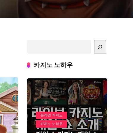
검색
카지노 노하우
온라인 카지노
카지노 노하우