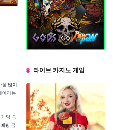
라이브 카지노 게임
가장 많이
플레이라는
 게임 속
 베팅 금