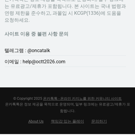
는 유료광고/제휴가 포함됩니다. 본 사이트는 국내 법령과
연령 제한을 준수하고, 과몰입 시 KCGP(1336)에 도움을
요청하세요.
사이트 이용 중 불편 사항 문의
텔레그램 : @oncatalk
이메일 :
help@octt2026.com
© Copyright 2025
온카톡톡 - 온라인 카지노를 위한 커뮤니티 사이트
온카톡톡은 정보 제공을 목적으로 운영되며, 일부 링크에는 유료광고/제휴가 포
함됩니다.
About Us
책임감 있는 플레이
문의하기