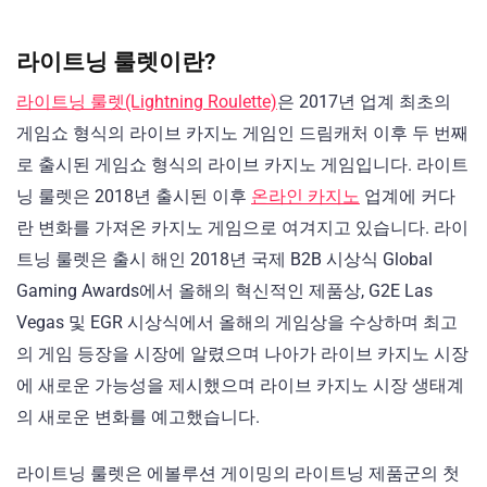
라이트닝 룰렛이란?
라이트닝 룰렛(Lightning Roulette)
은 2017년 업계 최초의
게임쇼 형식의 라이브 카지노 게임인 드림캐처 이후 두 번째
로 출시된 게임쇼 형식의 라이브 카지노 게임입니다. 라이트
닝 룰렛은 2018년 출시된 이후
온라인 카지노
업계에 커다
란 변화를 가져온 카지노 게임으로 여겨지고 있습니다. 라이
트닝 룰렛은 출시 해인 2018년 국제 B2B 시상식 Global
Gaming Awards에서 올해의 혁신적인 제품상, G2E Las
Vegas 및 EGR 시상식에서 올해의 게임상을 수상하며 최고
의 게임 등장을 시장에 알렸으며 나아가 라이브 카지노 시장
에 새로운 가능성을 제시했으며 라이브 카지노 시장 생태계
의 새로운 변화를 예고했습니다.
라이트닝 룰렛은 에볼루션 게이밍의 라이트닝 제품군의 첫