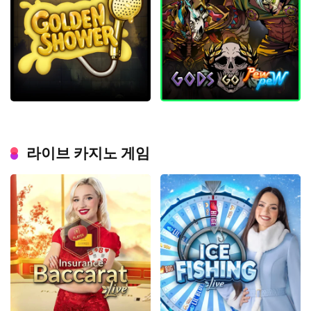
라이브 카지노 게임