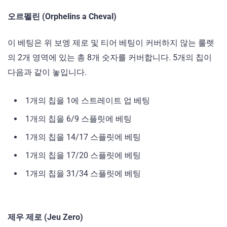
오르펠린 (Orphelins a Cheval)
이 베팅은 위 보엥 제로 및 티어 베팅이 커버하지 않는 룰렛
의 2개 영역에 있는 총 8개 숫자를 커버합니다. 5개의 칩이
다음과 같이 놓입니다.
1개의 칩을 1에 스트레이트 업 베팅
1개의 칩을 6/9 스플릿에 베팅
1개의 칩을 14/17 스플릿에 베팅
1개의 칩을 17/20 스플릿에 베팅
1개의 칩을 31/34 스플릿에 베팅
제우 제로 (Jeu Zero)