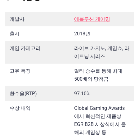
개발사
에볼루션 게이밍
출시
2018년
게임 카테고리
라이브 카지노, 게임쇼, 라
이트닝 시리즈
고유 특징
멀티 승수를 통해 최대
500배의 당첨금
환수율(RTP)
97.10%
수상 내역
Global Gaming Awards
에서 혁신적인 제품상
EGR B2B 시상식에서 올
해의 게임상 등