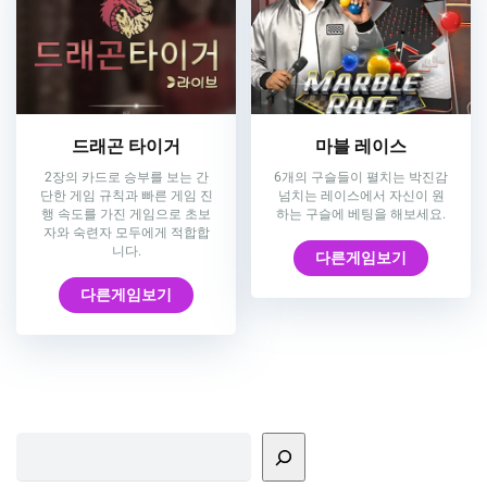
드래곤 타이거
마블 레이스
2장의 카드로 승부를 보는 간
6개의 구슬들이 펼치는 박진감
단한 게임 규칙과 빠른 게임 진
넘치는 레이스에서 자신이 원
행 속도를 가진 게임으로 초보
하는 구슬에 베팅을 해보세요.
자와 숙련자 모두에게 적합합
니다.
다른게임보기
다른게임보기
검색