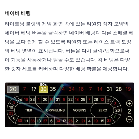
네이버 베팅
라이트닝 룰렛의 게임 화면 속에 있는 타원형 점자 모양의
네이버 베팅 버튼을 클릭하면 네이버 베팅과 다른 스페셜 베
팅을 보다 쉽게 할 수 있도록 타원형 또는 레이스 트랙 모양
의 베팅 영역이 표시됩니다. 버튼을 다시 클릭/탭함으로써
이 기능을 사용하거나 닫을 수도 있습니다. 각 베팅은 다양
한 숫자 세트를 커버하며 다양한 베당 확률을 제공합니다.