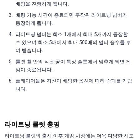
배팅을 진행하게 됩니다.
배팅 가능 시간이 종료되면 무작위 라이트닝 넘버가
등장하게 됩니다.
라이트닝 넘버는 최소 1개에서 최대 5개까지 등장할
수 있으며 최소 5배에서 최대 500배의 멀티 승수를 부
여 받습니다.
룰렛 휠 안의 작은 공이 특정 슬롯에서 멈추게 되면 게
임이 종료됩니다.
플레이어들은 자신이 배팅한 옵션에 따라 승패를 가립
니다.
라이트닝 룰렛 총평
라이트닝 룰렛의 출시 이후 게임 시장에는 더욱 다양한 시도