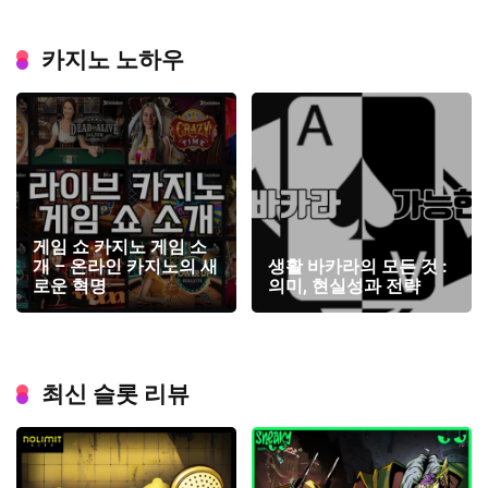
카지노 노하우
게임 쇼 카지노 게임 소
개 – 온라인 카지노의 새
생활 바카라의 모든 것 :
로운 혁명
의미, 현실성과 전략
최신 슬롯 리뷰