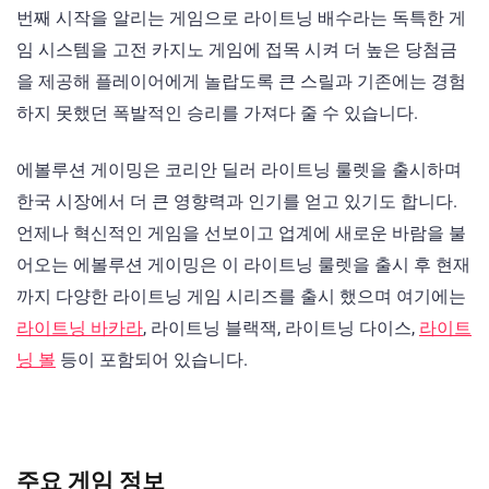
번째 시작을 알리는 게임으로 라이트닝 배수라는 독특한 게
임 시스템을 고전 카지노 게임에 접목 시켜 더 높은 당첨금
을 제공해 플레이어에게 놀랍도록 큰 스릴과 기존에는 경험
하지 못했던 폭발적인 승리를 가져다 줄 수 있습니다.
에볼루션 게이밍은 코리안 딜러 라이트닝 룰렛을 출시하며
한국 시장에서 더 큰 영향력과 인기를 얻고 있기도 합니다.
언제나 혁신적인 게임을 선보이고 업계에 새로운 바람을 불
어오는 에볼루션 게이밍은 이 라이트닝 룰렛을 출시 후 현재
까지 다양한 라이트닝 게임 시리즈를 출시 했으며 여기에는
라이트닝 바카라
, 라이트닝 블랙잭, 라이트닝 다이스,
라이트
닝 볼
등이 포함되어 있습니다.
주요 게임 정보