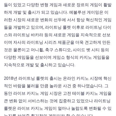
들이 있었고 다양한 변형 게임과 새로운 장르의 게임이 활발
하게 개발 및 출시가 되고 있습니다. 에볼루션 게이밍은 이
러한 시장의 새로운 변화의 선두에 서서 항상 혁신적인 게임
들을 개발하고 있으며, 라이트닝 룰렛 이후로 라이트닝 다이
스와 라이트닝 바카라 등의 새로운 게임을 지속적으로 선보
이며 자사의 라이트닝 시리즈 제품군을 더욱 견고하게 만든
것은 물론이고 머니휠, 축구 스튜디오, 사이드 벳 시티 등의
다양한 게임들을 선보이며 게임쇼 형식의 카지노 게임들을
지속적으로 개발 및 출시하고 있습니다.
2018년 라이트닝 룰렛의 출시는 온라인 카지노 시장에 혁신
적인 바람을 불러올 만큼 놀라운 사건 중 하나였습니다. 그
동안 라이브 카지노 게임 시장은 고전 테이블 카지노 게임을
큰 변화 없이 서비스하는 것에 집중하고 있었으나 라이트닝
룰렛은 라이브 카지노 게임이 얼마나 놀랍도록 변화될 수 있
는지를 보여준 획기적인 게임이라 할 수 있습니다.