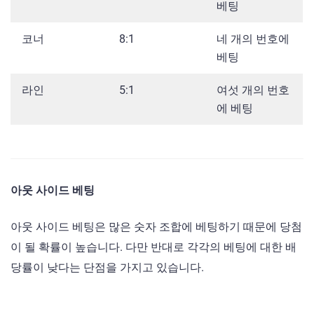
베팅
코너
8:1
네 개의 번호에
베팅
라인
5:1
여섯 개의 번호
에 베팅
아웃 사이드 베팅
아웃 사이드 베팅은 많은 숫자 조합에 베팅하기 때문에 당첨
이 될 확률이 높습니다. 다만 반대로 각각의 베팅에 대한 배
당률이 낮다는 단점을 가지고 있습니다.