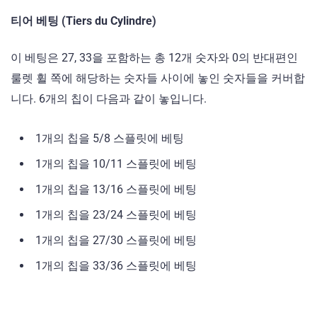
티어 베팅 (Tiers du Cylindre)
이 베팅은 27, 33을 포함하는 총 12개 숫자와 0의 반대편인
룰렛 휠 쪽에 해당하는 숫자들 사이에 놓인 숫자들을 커버합
니다. 6개의 칩이 다음과 같이 놓입니다.
1개의 칩을 5/8 스플릿에 베팅
1개의 칩을 10/11 스플릿에 베팅
1개의 칩을 13/16 스플릿에 베팅
1개의 칩을 23/24 스플릿에 베팅
1개의 칩을 27/30 스플릿에 베팅
1개의 칩을 33/36 스플릿에 베팅