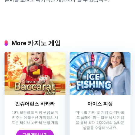
More 카지노 게임
인슈어런스 바카라
아이스 피싱
10% 보험료로 베팅 원금을 지
머니 휠 기반 및 게임 쇼 기반으
켜주는 에볼루션 게이밍의 새
로 플레이 되는 얼음 낚시 게임
로운 라이브 바카라 변형 게임
을 통해 최대 5,000배의 놀라운
상금을 수령해보세요.
다른게임보기