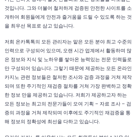
것입니다. 그와 더불어 철저하게 검증된 안전한 사이트를 소
개하여 회원들에게 안전과 즐거움을 드릴 수 있도록 하는 것
을 최우선 목표로 삼고 있습니다.
저희 온카톡톡의 모든 관리자는 맡은 모든 분야 최고 수준의
인력으로 구성되어 있으며, 오랜 시간 업계에서 활동하며 많
은 정보와 지식 및 노하우를 쌓아온 능력있는 전문 인력들로
만 구성되어 있습니다. 그렇기 때문에 제공하는 모든 온라인
카지노 관련 정보들은 철저한 조사와 검증 과정을 거쳐 제작
되며 또한 주기적인 재검증 절차를 거쳐 가장 완벽하고 정확
한 정보 만을 제공하고 있습니다. 저희가 제공하고자 하는
모든 정보는 최고의 전문가들이 모여 기획 – 자료 조사 – 검
증의 과정을 거쳐 제작되며 이후에도 주기적인 재검증을 통
해 정보의 정확성에 최선을 다하고 있습니다.