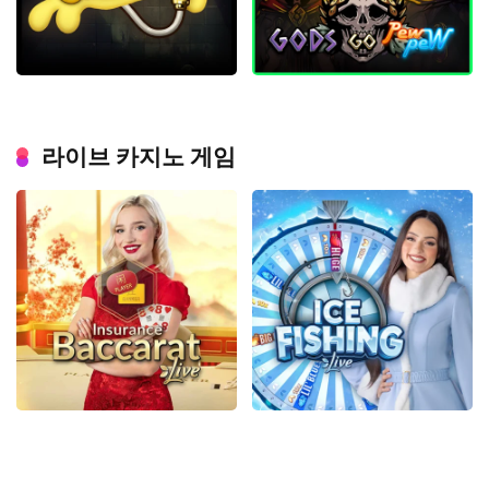
라이브 카지노 게임