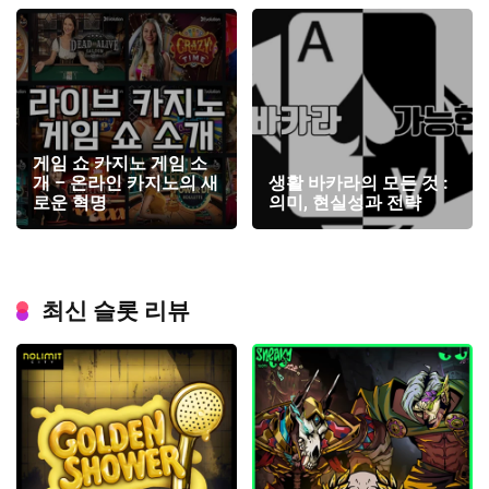
게임 쇼 카지노 게임 소
개 – 온라인 카지노의 새
생활 바카라의 모든 것 :
로운 혁명
의미, 현실성과 전략
최신 슬롯 리뷰