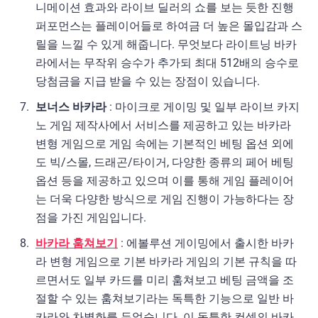
니메이션 효과와 라이브 딜러의 쇼를 보는 듯한 진행
퍼포먼스는 플레이어들로 하여금 더 높은 몰입감과 스
릴을 느낄 수 있게 해줍니다. 무엇보다 라이트닝 바카
라에서는 무작위 승수가 추가되 최대 512배의 승수로
당첨금을 지급 받을 수 있는 장점이 있습니다.
보너스 바카라
: 마이크로 게이밍 및 일부 라이브 카지
노 게임 제작사에서 서비스를 제공하고 있는 바카라
변형 게임으로 게임 속에는 기본적인 베팅 옵션 외에
도 빅/스몰, 드래곤/타이거, 다양한 종류의 페어 베팅
옵션 등을 제공하고 있으며 이를 통해 게임 플레이어
는 더욱 다양한 방식으로 게임 진행이 가능하다는 장
점을 가진 게임입니다.
바카라 훔쳐보기
: 에볼루션 게이밍에서 출시한 바카
라 변형 게임으로 기본 바카라 게임의 기본 규칙을 따
르면서도 일부 카드를 미리 훔쳐보고 베팅 금액을 조
절할 수 있는 훔쳐보기라는 독특한 기능으로 일반 바
카라와 차별화를 두었습니다. 이 독특한 컨셉의 바카