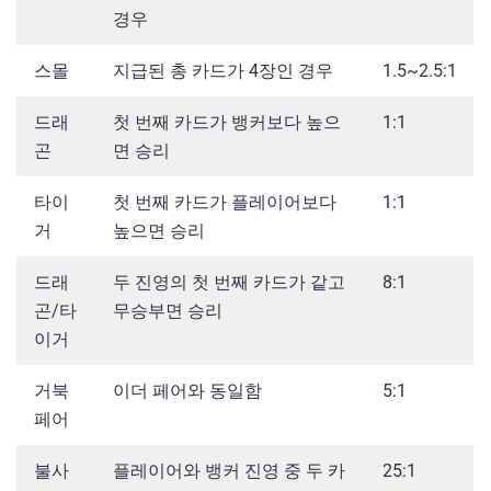
경우
스몰
지급된 총 카드가 4장인 경우
1.5~2.5:1
드래
첫 번째 카드가 뱅커보다 높으
1:1
곤
면 승리
타이
첫 번째 카드가 플레이어보다
1:1
거
높으면 승리
드래
두 진영의 첫 번째 카드가 같고
8:1
곤/타
무승부면 승리
이거
거북
이더 페어와 동일함
5:1
페어
불사
플레이어와 뱅커 진영 중 두 카
25:1