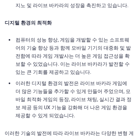
지노 및 라이브 바카라의 성장을 촉진하고 있습니다.
디지털 환경의 최적화
컴퓨터의 성능 향상, 게임을 개발할 수 있는 소프트웨
어의 기술 향상 등과 함께 모바일 기기의 대중화 및 발
전함에 따라 게임 개발사는 더 높은 게임 접근성을 확
보할 수 있었습니다. 이는 라이브 바카라가 발전할 수
있는 큰 기회를 제공하고 있습니다.
이러한 디지털 환경의 발전은 라이브 바카라 게임에
더 많은 기능들을 추가할 수 있게 만들어 주었으며, 모
바일 최적화 게임의 등장, 라이브 채팅, 실시간 결과 정
보 제공 등의 UX 기능을 강화해 더 나은 게임 환경을
제공할 수 있게 되었습니다.
이러한 기술의 발전에 따라 라이브 바카라는 다양한 변형 게