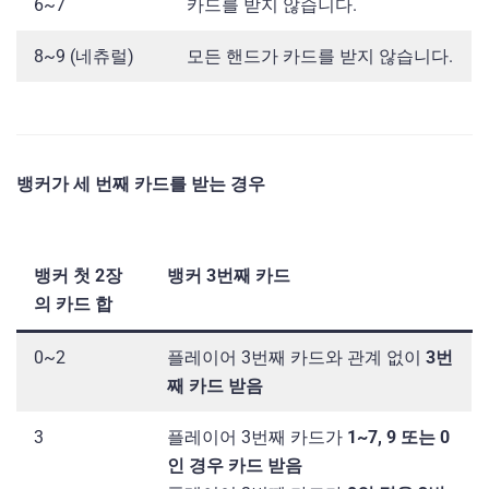
6~7
카드를 받지 않습니다.
8~9 (네츄럴)
모든 핸드가 카드를 받지 않습니다.
뱅커가 세 번째 카드를 받는 경우
뱅커 첫 2장
뱅커 3번째 카드
의 카드 합
0~2
플레이어 3번째 카드와 관계 없이
3번
째 카드 받음
3
플레이어 3번째 카드가
1~7, 9 또는 0
인 경우 카드 받음