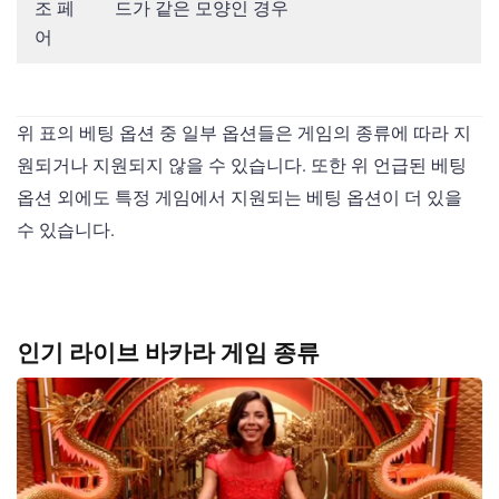
조 페
드가 같은 모양인 경우
어
위 표의 베팅 옵션 중 일부 옵션들은 게임의 종류에 따라 지
원되거나 지원되지 않을 수 있습니다. 또한 위 언급된 베팅
옵션 외에도 특정 게임에서 지원되는 베팅 옵션이 더 있을
수 있습니다.
인기 라이브 바카라 게임 종류