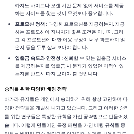
카지노 사이트나 오랜 시간 문제 없이 서비스를 제공
하는 사이트를 찾는 것이 무엇보다 중요합니다.
프로모션 정책
: 다양한 프로모션을 제공하는지, 제공
하는 프로모션이 지나치게 좋은 조건은 아닌지, 그리
고 각 프로모션에 대한 이용 규정이 너무 과도하지 않
은지 등을 두루 살펴보아야 합니다.
입출금 속도와 안전성
: 신뢰할 수 있는 입출금 서비스
를 제공하는지를 입출금 시 문제가 있었던 이력이 있
는지를 반드시 따져 보아야 할 것입니다.
승리를 위한 다양한 베팅 전략
바카라 유저들은 게임에서 승리하기 위해 항상 고민하며 다
양한 전략들을 개발해 나가고 있습니다. 그리고 이러한 승리
를 위한 연구들은 특정한 규칙을 가진 공략법으로 만들어졌
습니다. 이렇게 만들어진 특정 패턴을 가진 베팅 규칙들 중
일부는 바카라 필승 전략으로 여겨지며 실제로 사용되기도