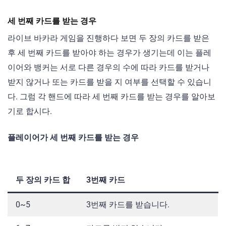
세 번째 카드를 받는 경우
라이브 바카라 게임을 진행하다 보면 두 장의 카드를 받은
후 세 번째 카드를 받아야 하는 경우가 생기는데 이는 플레
이어와 뱅커는 서로 다른 경우의 수에 따라 카드를 받거나
받지 않거나 또는 카드를 받을 지 여부를 선택할 수 있습니
다. 그럼 각 핸드에 따라 세 번째 카드를 받는 경우를 알아보
기로 합시다.
플레이어가 세 번째 카드를 받는 경우
두 장의 카드 합
3번째 카드
0~5
3번째 카드를 받습니다.