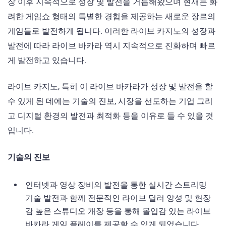
장 이후 지속적으로 성장 및 발전을 거듭해왔으며 현재는 화
려한 게임쇼 형태의 특별한 경험을 제공하는 새로운 장르의
게임들로 발전하게 됩니다. 이러한 라이브 카지노의 성장과
발전에 따라 라이브 바카라 역시 지속적으로 진화하며 빠르
게 발전하고 있습니다.
라이브 카지노, 특히 이 라이브 바카라가 성장 및 발전을 할
수 있게 된 데에는 기술의 진보, 시장을 선도하는 기업 그리
고 디지털 환경의 발전과 최적화 등을 이유로 들 수 있을 것
입니다.
기술의 진보
인터넷과 영상 장비의 발전을 통한 실시간 스트리밍
기술 발전과 함께 전문적인 라이브 딜러 양성 및 현장
감 높은 스튜디오 개장 등을 통해 몰입감 있는 라이브
바카라 게임 플레이를 제공할 수 있게 되었습니다.