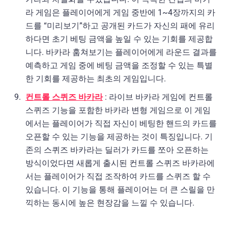
라 게임은 플레이어에게 게임 중반에 1~4장까지의 카
드를 “미리보기”하고 공개된 카드가 자신의 패에 유리
하다면 초기 베팅 금액을 높일 수 있는 기회를 제공합
니다. 바카라 훔쳐보기는 플레이어에게 라운드 결과를
예측하고 게임 중에 베팅 금액을 조정할 수 있는 특별
한 기회를 제공하는 최초의 게임입니다.
컨트롤 스퀴즈 바카라
: 라이브 바카라 게임에 컨트롤
스퀴즈 기능을 포함한 바카라 변형 게임으로 이 게임
에서는 플레이어가 직접 자신이 베팅한 핸드의 카드를
오픈할 수 있는 기능을 제공하는 것이 특징입니다. 기
존의 스퀴즈 바카라는 딜러가 카드를 쪼아 오픈하는
방식이었다면 새롭게 출시된 컨트롤 스퀴즈 바카라에
서는 플레이어가 직접 조작하여 카드를 스퀴즈 할 수
있습니다. 이 기능을 통해 플레이어는 더 큰 스릴을 만
끽하는 동시에 높은 현장감을 느낄 수 있습니다.