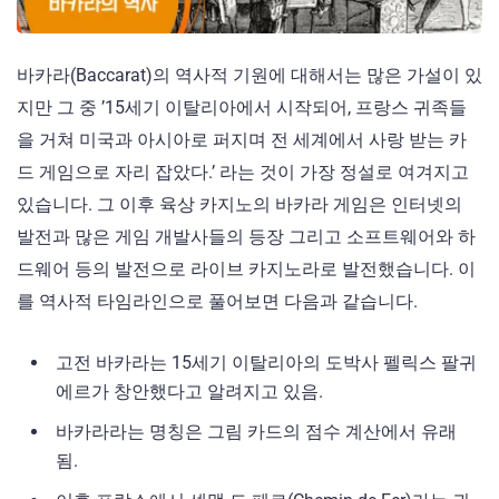
바카라(Baccarat)의 역사적 기원에 대해서는 많은 가설이 있
지만 그 중 ’15세기 이탈리아에서 시작되어, 프랑스 귀족들
을 거쳐 미국과 아시아로 퍼지며 전 세계에서 사랑 받는 카
드 게임으로 자리 잡았다.’ 라는 것이 가장 정설로 여겨지고
있습니다. 그 이후 육상 카지노의 바카라 게임은 인터넷의
발전과 많은 게임 개발사들의 등장 그리고 소프트웨어와 하
드웨어 등의 발전으로 라이브 카지노라로 발전했습니다. 이
를 역사적 타임라인으로 풀어보면 다음과 같습니다.
고전 바카라는 15세기 이탈리아의 도박사 펠릭스 팔귀
에르가 창안했다고 알려지고 있음.
바카라라는 명칭은 그림 카드의 점수 계산에서 유래
됨.