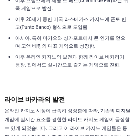
이후 프랑스에서 셰맹 드 페르(Chemin de Fer)라는 귀
족 게임으로 발전.
이후 20세기 중반 미국 라스베가스 카지노에 푼토 반
코(Punto Banco) 형식으로 도입됨.
아시아, 특히 마카오와 싱가포르에서 큰 인기를 얻으
며 고액 베팅의 대표 게임으로 성장함.
이후 온라인 카지노의 발전과 함께 라이브 바카라가
등장, 집에서도 실시간으로 즐기는 게임으로 진화.
라이브 바카라의 발전
온라인 카지노 시장이 급속히 성장함에 따라, 기존의 디지털
게임에 실시간 요소를 결합한 라이브 카지노 게임이 등장할
수 있게 되었습니다. 그리고 이 라이브 카지노 게임들은 등