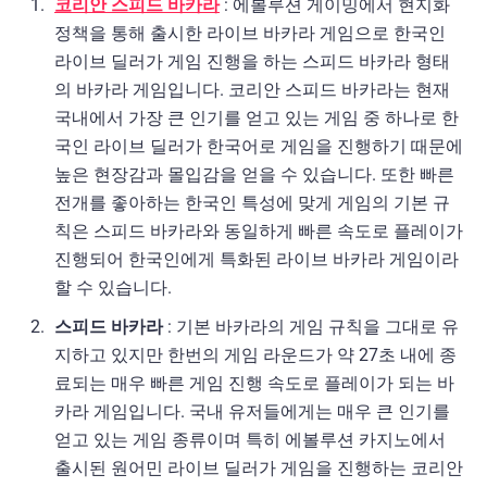
코리안 스피드 바카라
: 에볼루션 게이밍에서 현지화
정책을 통해 출시한 라이브 바카라 게임으로 한국인
라이브 딜러가 게임 진행을 하는 스피드 바카라 형태
의 바카라 게임입니다. 코리안 스피드 바카라는 현재
국내에서 가장 큰 인기를 얻고 있는 게임 중 하나로 한
국인 라이브 딜러가 한국어로 게임을 진행하기 때문에
높은 현장감과 몰입감을 얻을 수 있습니다. 또한 빠른
전개를 좋아하는 한국인 특성에 맞게 게임의 기본 규
칙은 스피드 바카라와 동일하게 빠른 속도로 플레이가
진행되어 한국인에게 특화된 라이브 바카라 게임이라
할 수 있습니다.
스피드 바카라
: 기본 바카라의 게임 규칙을 그대로 유
지하고 있지만 한번의 게임 라운드가 약 27초 내에 종
료되는 매우 빠른 게임 진행 속도로 플레이가 되는 바
카라 게임입니다. 국내 유저들에게는 매우 큰 인기를
얻고 있는 게임 종류이며 특히 에볼루션 카지노에서
출시된 원어민 라이브 딜러가 게임을 진행하는 코리안