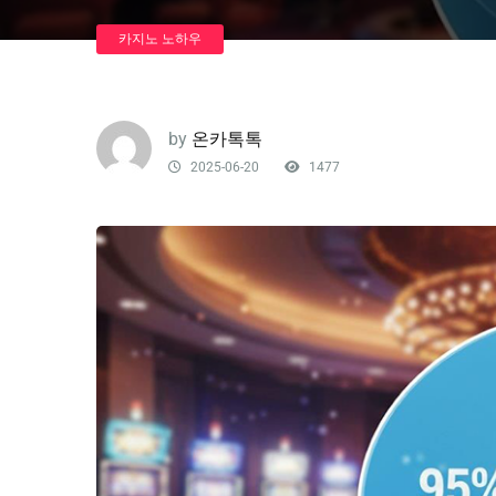
카지노 노하우
by
온카톡톡
2025-06-20
1477