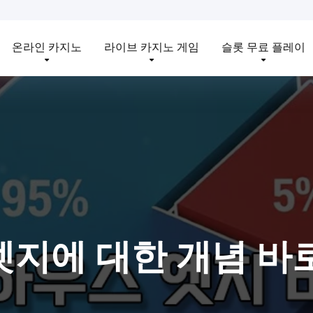
온라인 카지노
라이브 카지노 게임
슬롯 무료 플레이
엣지에 대한 개념 바
지