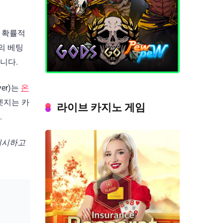
 확률적
의 베팅
니다.
er)는
온
엣지는 카
라이브 카지노 게임
.
제시하고