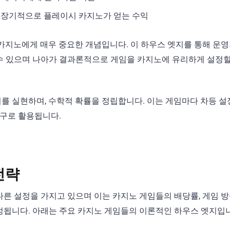
으로 장기적으로 플레이시 카지노가 얻는 수익
 카지노에게 매우 중요한 개념입니다. 이 하우스 엣지를 통해 운영
 수 있으며 나아가 결과론적으로 게임을 카지노에 유리하게 설정할
지를 실현하며, 수학적 확률을 정립합니다. 이는 게임마다 차등 
구로 활용됩니다.
전략
다른 설정을 가지고 있으며 이는 카지노 게임들의 배당률, 게임 방
정됩니다. 아래는 주요 카지노 게임들의 이론적인 하우스 엣지입