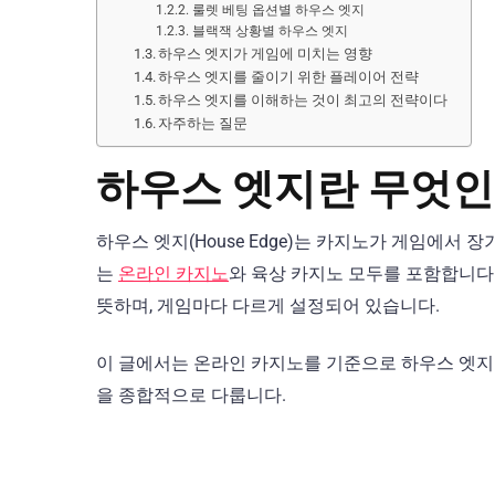
룰렛 베팅 옵션별 하우스 엣지
블랙잭 상황별 하우스 엣지
하우스 엣지가 게임에 미치는 영향
하우스 엣지를 줄이기 위한 플레이어 전략
하우스 엣지를 이해하는 것이 최고의 전략이다
자주하는 질문
하우스 엣지란 무엇인
하우스 엣지(House Edge)는 카지노가 게임에서
는
온라인 카지노
와 육상 카지노 모두를 포함합니다
뜻하며, 게임마다 다르게 설정되어 있습니다.
이 글에서는 온라인 카지노를 기준으로 하우스 엣지의
을 종합적으로 다룹니다.