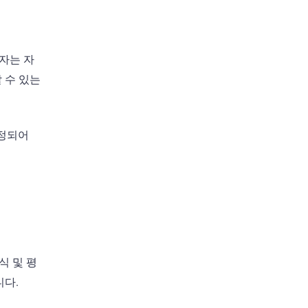
자는 자
 수 있는
설정되어
식 및 평
니다.