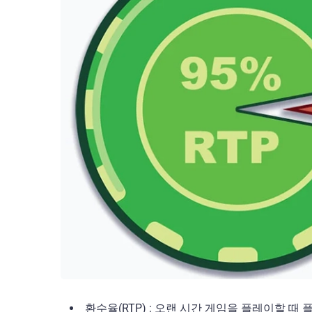
환수율(RTP) : 오랜 시간 게임을 플레이할 