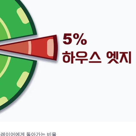
때 플레이어에게 돌아가는 비율