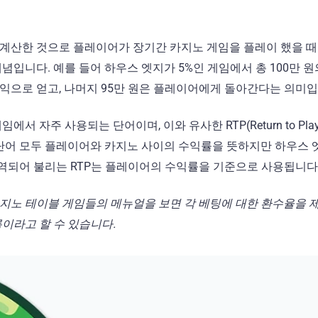
계산한 것으로 플레이어가 장기간 카지노 게임을 플레이 했을 때
입니다. 예를 들어 하우스 엣지가 5%인 게임에서 총 100만 원
수익으로 얻고, 나머지 95만 원은 플레이어에게 돌아간다는 의미입
 자주 사용되는 단어이며, 이와 유사한 RTP(Return to Play
단어 모두 플레이어와 카지노 사이의 수익률을 뜻하지만 하우스 
되어 불리는 RTP는 플레이어의 수익률을 기준으로 사용됩니다
지노 테이블 게임들의 메뉴얼을 보면 각 베팅에 대한 환수율을 
이라고 할 수 있습니다.