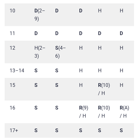
10
D
(2–
D
D
H
H
9)
11
D
D
D
D
D
12
H(2–
S
(4–
H
H
H
3)
6)
13–14
S
S
H
H
H
15
S
S
H
R
(10)
H
/ H
16
S
S
R
(9)
R
(10)
R
(A)
/ H
/ H
/ H
17+
S
S
S
S
S