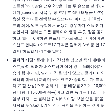
스플릿(split, 같은 점수 2장을 따로 두 손으로 분리), 서
렌더(surrender, 처음 두 장 포기 후 절반 배당금 반환)
옵션 중 하나를 선택할 수 있습니다. 에이스나 10점카
드의 페어, 일부 규칙에서 허용된 경우마다 스플릿 가
능합니다. 딜러는 모든 플레이어 행동 후 뒷 장을 공개
하고, 합이 16이하면 반드시 추가로 뽑고 17 이상이면
스탠드 합니다.(소프트17 규칙은 딜러가 A+6 등 합 17
일 때 히트할지 여부를 말함)
결과와 배당
: 플레이어가 21점을 넘으면 즉시 패배(버
스트)하며 딜러가 버스트하면 살아 있는 플레이어가
승리 합니다. 단, 딜러가 21을 넘지 않으면 플레이어와
딜러의 합을 비교해 더 높은 핸드가 승리합니다. 블랙
잭(21점 완성)으로 승리 시 보통 배당률 3:2(예: 10,000
원 베팅에 15,000원 획득)이고 일반 승리는 1:1입니다.
일부 카지노는 불리한 규칙(6:5 배당, 보험 없음 등)을
사용할 수 있으니, 게임 전에 규칙을 확인하는 것이 좋