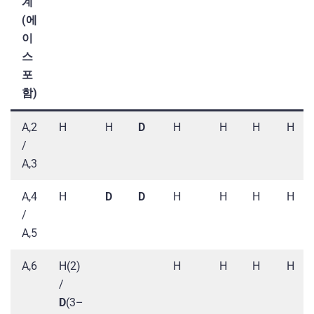
계
(에
이
스
포
함)
A,2
H
H
D
H
H
H
H
/
A,3
A,4
H
D
D
H
H
H
H
/
A,5
A,6
H(2)
H
H
H
H
/
D
(3–