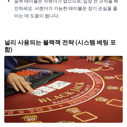
일부 테이블은 서렌더가 없으므로, 입장 전 규칙을 확
인하세요. 서렌더가 가능한 테이블은 장기 손실을 줄
이는 데 도움이 됩니다.
널리 사용되는 블랙잭 전략 (시스템 베팅 포
함)