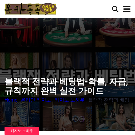
블랙잭 전략과 베팅법-확률, 자금,
규칙까지 완벽 실전 가이드
Home
-
온라인 카지노
-
카지노 노하우
-
블랙잭 전략과 베팅
법
카지노 노하우