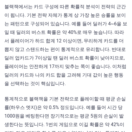
블랙잭에서는 카드 구성에 따른 확률적 분석이 전략의 근간
이 됩니다. 기본 전략 자체가 통계 상 가장 높은 승률을 보이
는 패턴으로 구성되어 있습니다. 예를 들어 딜러가 4~6을 보
일 때 딜러의 버스트 확률은 약 40%로 매우 높습니다. 따라
서 플레이어가 하드 합계 12 이상이면, 무리하게 카드를 더
뽑지 않고 스탠드하는 편이 통계적으로 유리합니다. 반대로
딜러 업카드가 7이상일 땐 딜러 버스트 확률이 낮아지므로,
플레이어는 안전하게 17까지 맞추는 쪽이 좋습니다. 이처럼
딜러의 카드와 나의 카드 합을 고려해 기대 값이 높은 행동
을 선택하는 것이 핵심입니다.
통계적으로 블랙잭을 기본 전략으로 플레이할 때 평균 손실
률(하우스 엣지)은 약 0.5% 정도입니다. 예를 들어 시간 당
1000원을 베팅한다면 장기적으로는 평균 5원의 손실이 발
생한다는 뜻입니다. 1번의 게임으로 이길 확률은 약 42%이