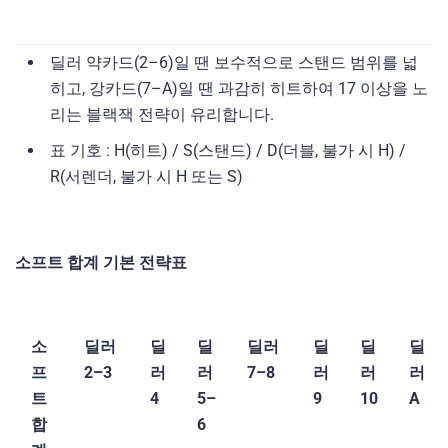
딜러 약카드(2–6)일 땐 보수적으로 스탠드 범위를 넓
히고, 강카드(7–A)일 땐 과감히 히트하여 17 이상을 노
리는 블랙잭 전략이 유리합니다.
표 기호 : H(히트) / S(스탠드) / D(더블, 불가 시 H) /
R(서렌더, 불가 시 H 또는 S)
소프트 합계 기본 전략표
소
딜러
딜
딜
딜러
딜
딜
딜
프
2–3
러
러
7–8
러
러
러
트
4
5–
9
10
A
합
6