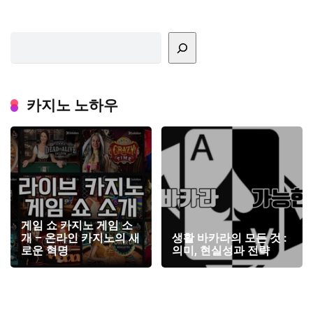
검색
카지노 노하우
게임 쇼 카지노 게임 소
개 – 온라인 카지노의 새
생활 바카라의 모든 것 :
로운 혁명
의미, 현실성과 전략