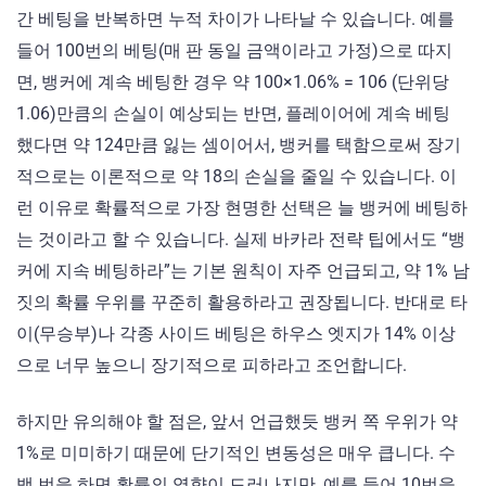
간 베팅을 반복하면 누적 차이가 나타날 수 있습니다. 예를
들어 100번의 베팅(매 판 동일 금액이라고 가정)으로 따지
면, 뱅커에 계속 베팅한 경우 약 100×1.06% = 106 (단위당
1.06)만큼의 손실이 예상되는 반면, 플레이어에 계속 베팅
했다면 약 124만큼 잃는 셈이어서, 뱅커를 택함으로써 장기
적으로는 이론적으로 약 18의 손실을 줄일 수 있습니다. 이
런 이유로 확률적으로 가장 현명한 선택은 늘 뱅커에 베팅하
는 것이라고 할 수 있습니다. 실제 바카라 전략 팁에서도 “뱅
커에 지속 베팅하라”는 기본 원칙이 자주 언급되고, 약 1% 남
짓의 확률 우위를 꾸준히 활용하라고 권장됩니다. 반대로 타
이(무승부)나 각종 사이드 베팅은 하우스 엣지가 14% 이상
으로 너무 높으니 장기적으로 피하라고 조언합니다.
하지만 유의해야 할 점은, 앞서 언급했듯 뱅커 쪽 우위가 약
1%로 미미하기 때문에 단기적인 변동성은 매우 큽니다. 수
백 번을 하면 확률의 영향이 드러나지만, 예를 들어 10번을