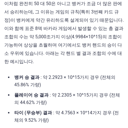
이처럼 완전히 50 대 50은 아니고 뱅커가 조금 더 많은 판에
서 승리하는데, 그 이유는 게임의 규칙(특히 3번째 카드 규
정)이 뱅커에게 약간 유리하도록 설계되어 있기 때문입니다.
이와 함께 표준 8덱 바카라 게임에서 발생할 수 있는 총 결과
조합의 수는 약 5,000조가지 이상(4.9984×10^15)의 조합이
가능하여 상상을 초월하며 여기에서도 뱅커 핸드의 승이 다
소 우위에 있습니다. 아래는 각 핸드 별 결과 조합의 수에 대
한 예시입니다.
뱅커 승 결과
: 약 2.2923 × 10^15가지 경우 (전체의
45.86% 가량)
플레이어 승 결과
: 약 2.2305 × 10^15가지 경우 (전체
의 44.62% 가량)
타이 (무승부) 결과
: 약 4.7563 × 10^14가지 경우 (전
체의 9.52% 가량)