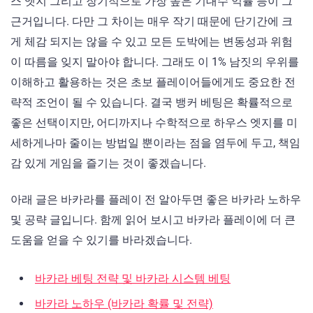
스 엣지 그리고 장기적으로 가장 높은 기대수 익률 등이 그
근거입니다. 다만 그 차이는 매우 작기 때문에 단기간에 크
게 체감 되지는 않을 수 있고 모든 도박에는 변동성과 위험
이 따름을 잊지 말아야 합니다. 그래도 이 1% 남짓의 우위를
이해하고 활용하는 것은 초보 플레이어들에게도 중요한 전
략적 조언이 될 수 있습니다. 결국 뱅커 베팅은 확률적으로
좋은 선택이지만, 어디까지나 수학적으로 하우스 엣지를 미
세하게나마 줄이는 방법일 뿐이라는 점을 염두에 두고, 책임
감 있게 게임을 즐기는 것이 좋겠습니다.
아래 글은 바카라를 플레이 전 알아두면 좋은 바카라 노하우
및 공략 글입니다. 함께 읽어 보시고 바카라 플레이에 더 큰
도움을 얻을 수 있기를 바라겠습니다.
바카라 베팅 전략 및 바카라 시스템 베팅
바카라 노하우 (바카라 확률 및 전략)