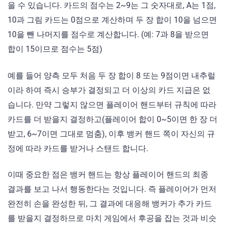
을 수 있습니다. 카드의 점수는 2~9는 그 숫자대로, A는 1점,
10과 그림 카드는 0점으로 계산하며 두 장 합이 10을 넘으면
10을 뺀 나머지를 점수로 계산합니다. (예: 7과 8을 받으면
합이 15이므로 점수는 5점)
예를 들어 양측 모두 처음 두 장 합이 8 또는 9점이면 내추럴
이라 하여 즉시 승부가 결정되고 더 이상의 카드 지급은 없
습니다. 만약 그렇지 않으면 플레이어 핸드부터 규칙에 따라
카드를 더 받을지 결정하고(플레이어 합이 0~5이면 한 장 더
받고, 6~7이면 그대로 멈춤), 이후 뱅커 핸드 쪽이 자신의 규
정에 따라 카드를 받거나 스탠드 합니다.
이때 중요한 점은 뱅커 핸드는 항상 플레이어 핸드의 최종
결과를 보고 나서 행동한다는 것입니다. 즉 플레이어가 먼저
완전히 손을 완성한 뒤, 그 결과에 대응해 뱅커가 추가 카드
를 받을지 결정하므로 마치 게임에서 후공을 잡는 것과 비슷