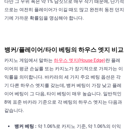
다만 그 우위 폭은 약 1% 남짓으로 매우 작기 때문에, 단기적
으로는 여전히 플레이어가 이길 때도 많고 완전히 동전 던지
기에 가까운 확률임을 명심해야 합니다.
뱅커/플레이어/타이 베팅의 하우스 엣지 비교
카지노 게임에서 말하는
하우스 엣지(House Edge)
란 플레
이어의 평균 손실률 또는 카지노가 장기적으로 가져가는 이
익률을 의미합니다. 바카라의 세 가지 주요 베팅 옵션은 각
기 다른 하우스 엣지를 갖는데, 뱅커 베팅이 가장 낮고 플레
이어 베팅이 그 다음, 타이 베팅이 매우 높습니다. 일반적인
8덱 표준 바카라 기준으로 각 베팅의 하우스 엣지는 다음과
같습니다.
뱅커 베팅 :
약 1.06%로 카지노 기준, 약 1.06%의 이익