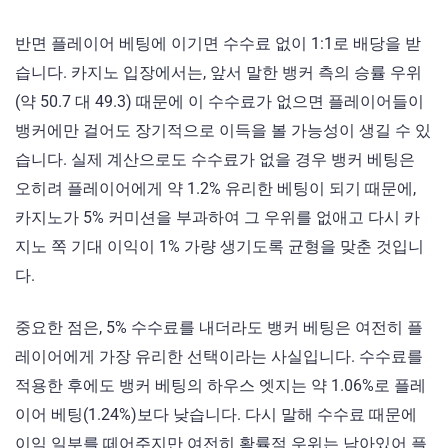
반면 플레이어 베팅에 이기면 수수료 없이 1:1로 배당을 받
습니다. 카지노 입장에서는, 앞서 말한 뱅커 측의 승률 우위
(약 50.7 대 49.3) 때문에 이 수수료가 없으면 플레이어들이
뱅커에만 걸어도 장기적으로 이득을 볼 가능성이 생길 수 있
습니다. 실제 계산으로도 수수료가 없을 경우 뱅커 베팅은
오히려 플레이어에게 약 1.2% 유리한 베팅이 되기 때문에,
카지노가 5% 커미션을 부과하여 그 우위를 없애고 다시 카
지노 쪽 기대 이익이 1% 가량 생기도록 균형을 맞춘 것입니
다.
중요한 점은, 5% 수수료를 내더라도 뱅커 베팅은 여전히 플
레이어에게 가장 유리한 선택이라는 사실입니다. 수수료를
적용한 후에도 뱅커 베팅의 하우스 엣지는 약 1.06%로 플레
이어 베팅(1.24%)보다 낮습니다. 다시 말해 수수료 때문에
이익 일부를 떼어주지만 여전히 확률적 우위는 남아있어 플