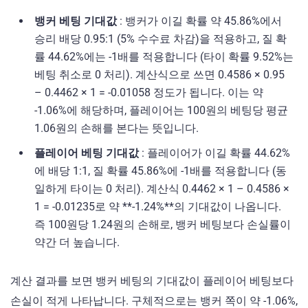
뱅커 베팅 기대값
: 뱅커가 이길 확률 약 45.86%에서
승리 배당 0.95:1 (5% 수수료 차감)을 적용하고, 질 확
률 44.62%에는 -1배를 적용합니다 (타이 확률 9.52%는
베팅 취소로 0 처리). 계산식으로 쓰면 0.4586 × 0.95
– 0.4462 × 1 = -0.01058 정도가 됩니다. 이는 약
-1.06%에 해당하며, 플레이어는 100원의 베팅당 평균
1.06원의 손해를 본다는 뜻입니다.
플레이어 베팅 기대값
: 플레이어가 이길 확률 44.62%
에 배당 1:1, 질 확률 45.86%에 -1배를 적용합니다 (동
일하게 타이는 0 처리). 계산식 0.4462 × 1 – 0.4586 ×
1 = -0.01235로 약 **-1.24%**의 기대값이 나옵니다.
즉 100원당 1.24원의 손해로, 뱅커 베팅보다 손실률이
약간 더 높습니다.
계산 결과를 보면 뱅커 베팅의 기대값이 플레이어 베팅보다
손실이 적게 나타납니다. 구체적으로는 뱅커 쪽이 약 -1.06%,