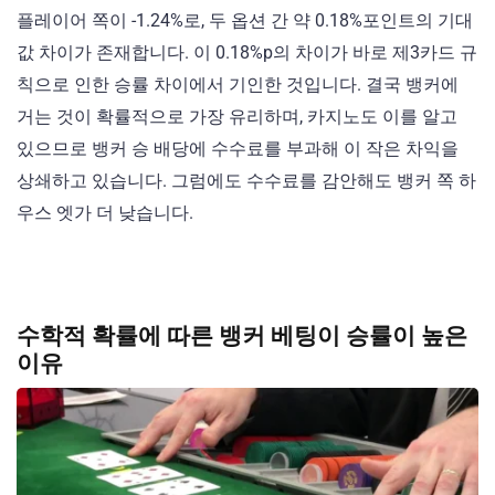
플레이어 쪽이 -1.24%로, 두 옵션 간 약 0.18%포인트의 기대
값 차이가 존재합니다. 이 0.18%p의 차이가 바로 제3카드 규
칙으로 인한 승률 차이에서 기인한 것입니다. 결국 뱅커에
거는 것이 확률적으로 가장 유리하며, 카지노도 이를 알고
있으므로 뱅커 승 배당에 수수료를 부과해 이 작은 차익을
상쇄하고 있습니다. 그럼에도 수수료를 감안해도 뱅커 쪽 하
우스 엣가 더 낮습니다.
수학적 확률에 따른 뱅커 베팅이 승률이 높은
이유