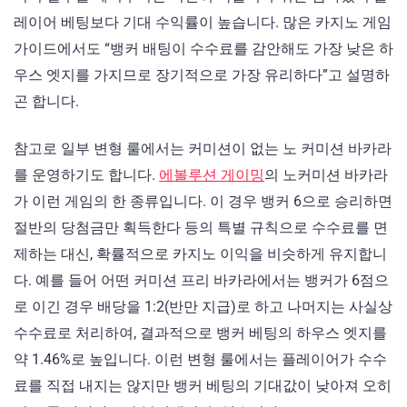
레이어 베팅보다 기대 수익률이 높습니다. 많은 카지노 게임
가이드에서도 “뱅커 배팅이 수수료를 감안해도 가장 낮은 하
우스 엣지를 가지므로 장기적으로 가장 유리하다”고 설명하
곤 합니다.
참고로 일부 변형 룰에서는 커미션이 없는 노 커미션 바카라
를 운영하기도 합니다.
에볼루션 게이밍
의 노커미션 바카라
가 이런 게임의 한 종류입니다. 이 경우 뱅커 6으로 승리하면
절반의 당첨금만 획득한다 등의 특별 규칙으로 수수료를 면
제하는 대신, 확률적으로 카지노 이익을 비슷하게 유지합니
다. 예를 들어 어떤 커미션 프리 바카라에서는 뱅커가 6점으
로 이긴 경우 배당을 1:2(반만 지급)로 하고 나머지는 사실상
수수료로 처리하여, 결과적으로 뱅커 베팅의 하우스 엣지를
약 1.46%로 높입니다. 이런 변형 룰에서는 플레이어가 수수
료를 직접 내지는 않지만 뱅커 베팅의 기대값이 낮아져 오히