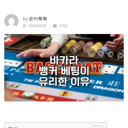
by
온카톡톡
2025-09-25
1753