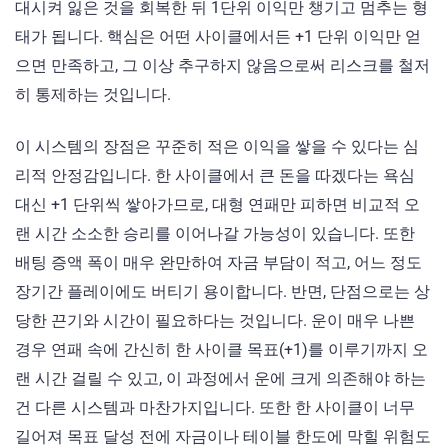
대시켜 잃은 것을 회복한 뒤 1단위 이익만 챙기고 멈추는 형
태가 됩니다. 핵심은 어떤 사이클에서든 +1 단위 이익만 얻
으면 만족하고, 그 이상 추구하지 않음으로써 리스크를 철저
히 통제하는 것입니다.
이 시스템의 장점은 꾸준히 적은 이익을 쌓을 수 있다는 심
리적 안정감입니다. 한 사이클에서 큰 돈을 따겠다는 욕심
대신 +1 단위씩 쌓아가므로, 대형 연패만 피하면 비교적 오
랜 시간 소소한 승리를 이어나갈 가능성이 있습니다. 또한
배팅 증액 폭이 매우 완만하여 자금 부담이 적고, 어느 정도
장기간 플레이에도 버티기 용이합니다. 반면, 단점으로는 상
당한 끈기와 시간이 필요하다는 것입니다. 운이 매우 나쁜
경우 연패 속에 간신히 한 사이클 목표(+1)를 이루기까지 오
랜 시간 걸릴 수 있고, 이 과정에서 운에 크게 의존해야 하는
건 다른 시스템과 마찬가지입니다. 또한 한 사이클이 너무
길어져 목표 달성 전에 자금이나 테이블 한도에 막힐 위험도