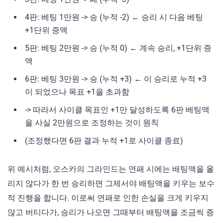
4판: 베팅 1만원 -> 승 (누적 -2) ← 승리 시 다음 베팅
+1단위 증액
5판: 베팅 2만원 -> 승 (누적 0) ← 계속 승리, +1단위 증
액
6판: 베팅 3만원 -> 승 (누적 +3) ← 이 승리로 누적 +3
이 되었으나 목표 +1을 초과함
-> 따라서 사이클 목표인 +1만 달성하도록 6판 베팅액
을 사실 2만원으로 조정하는 것이 원칙
(조정했다면 6판 결과 누적 +1로 사이클 종료)
위 예시처럼, 오스카의 그라인드는 연패 시에는 배팅액을 올
리지 않다가 한 번 승리하면 그제서야 배팅액을 키우는 보수
적 진행을 합니다. 이로써 연패로 인한 손실을 크게 키우지
않고 버티다가, 승리가 나오면 그때부터 배팅액을 조금씩 증