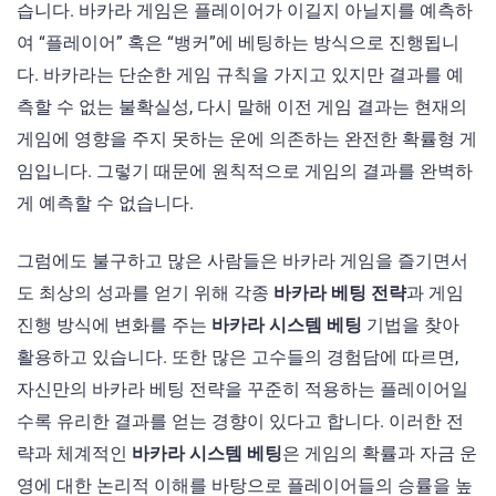
습니다. 바카라 게임은 플레이어가 이길지 아닐지를 예측하
여 “플레이어” 혹은 “뱅커”에 베팅하는 방식으로 진행됩니
다. 바카라는 단순한 게임 규칙을 가지고 있지만 결과를 예
측할 수 없는 불확실성, 다시 말해 이전 게임 결과는 현재의
게임에 영향을 주지 못하는 운에 의존하는 완전한 확률형 게
임입니다. 그렇기 때문에 원칙적으로 게임의 결과를 완벽하
게 예측할 수 없습니다.
그럼에도 불구하고 많은 사람들은 바카라 게임을 즐기면서
도 최상의 성과를 얻기 위해 각종
바카라 베팅 전략
과 게임
진행 방식에 변화를 주는
바카라 시스템 베팅
기법을 찾아
활용하고 있습니다. 또한 많은 고수들의 경험담에 따르면,
자신만의 바카라 베팅 전략을 꾸준히 적용하는 플레이어일
수록 유리한 결과를 얻는 경향이 있다고 합니다. 이러한 전
략과 체계적인
바카라 시스템 베팅
은 게임의 확률과 자금 운
영에 대한 논리적 이해를 바탕으로 플레이어들의 승률을 높