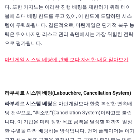
다. 또한 카지노는 이러한 진행 배팅을 제한하기 위해 테이
블에 최대 베팅 한도를 두고 있어, 이 한도에 도달하면 시스
템이 무력화됩니다. 결론적으로, 마틴게일은 단기적 복구 능
력은 뛰어나지만 리스크 관리 측면에서는 가장 위험한 전략
으로 평가됩니다.
마틴게일 시스템 베팅에 관해 보다 자세한 내용 알아보기
라부셰르 시스템 베팅(Labouchère, Cancellation System)
라부셰르 시스템 베팅
은 마틴게일보다 한층 복잡한 연속배
팅 전략으로, “취소법”(Cancellation System)이라고도 불립
니다. 이 기법은 미리 정한 목표 금액을 달성할 때까지 일정
한 수열을 따라 배팅하는 방식입니다. 먼저 플레이어는 이기
고자 하는 목표 금액을 결정하고, 그 금액의 합이 되는 일련