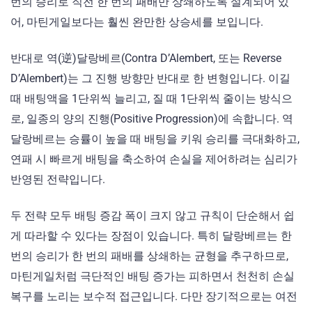
번의 승리로 직전 한 번의 패배만 상쇄하도록 설계되어 있
어, 마틴게일보다는 훨씬 완만한 상승세를 보입니다.
반대로 역(逆)달랑베르(Contra D’Alembert, 또는 Reverse
D’Alembert)는 그 진행 방향만 반대로 한 변형입니다. 이길
때 배팅액을 1단위씩 늘리고, 질 때 1단위씩 줄이는 방식으
로, 일종의 양의 진행(Positive Progression)에 속합니다. 역
달랑베르는 승률이 높을 때 배팅을 키워 승리를 극대화하고,
연패 시 빠르게 배팅을 축소하여 손실을 제어하려는 심리가
반영된 전략입니다.
두 전략 모두 배팅 증감 폭이 크지 않고 규칙이 단순해서 쉽
게 따라할 수 있다는 장점이 있습니다. 특히 달랑베르는 한
번의 승리가 한 번의 패배를 상쇄하는 균형을 추구하므로,
마틴게일처럼 극단적인 배팅 증가는 피하면서 천천히 손실
복구를 노리는 보수적 접근입니다. 다만 장기적으로는 여전