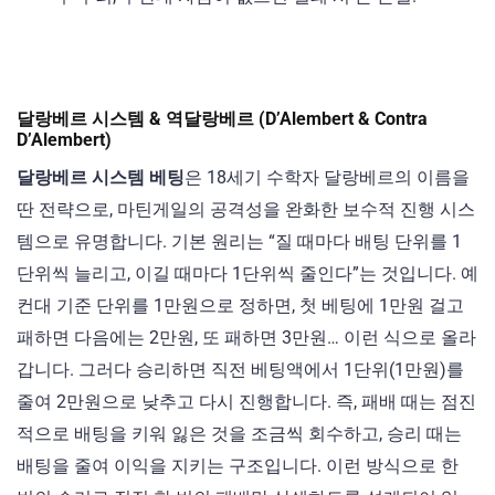
달랑베르 시스템 & 역달랑베르 (D’Alembert & Contra
D’Alembert)
달랑베르 시스템 베팅
은 18세기 수학자 달랑베르의 이름을
딴 전략으로, 마틴게일의 공격성을 완화한 보수적 진행 시스
템으로 유명합니다. 기본 원리는 “질 때마다 배팅 단위를 1
단위씩 늘리고, 이길 때마다 1단위씩 줄인다”는 것입니다. 예
컨대 기준 단위를 1만원으로 정하면, 첫 베팅에 1만원 걸고
패하면 다음에는 2만원, 또 패하면 3만원… 이런 식으로 올라
갑니다. 그러다 승리하면 직전 베팅액에서 1단위(1만원)를
줄여 2만원으로 낮추고 다시 진행합니다. 즉, 패배 때는 점진
적으로 배팅을 키워 잃은 것을 조금씩 회수하고, 승리 때는
배팅을 줄여 이익을 지키는 구조입니다. 이런 방식으로 한