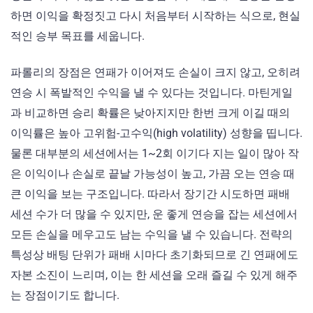
하면 이익을 확정짓고 다시 처음부터 시작하는 식으로, 현실
적인 승부 목표를 세웁니다.
파롤리의 장점은 연패가 이어져도 손실이 크지 않고, 오히려
연승 시 폭발적인 수익을 낼 수 있다는 것입니다. 마틴게일
과 비교하면 승리 확률은 낮아지지만 한번 크게 이길 때의
이익률은 높아 고위험-고수익(high volatility) 성향을 띱니다.
물론 대부분의 세션에서는 1~2회 이기다 지는 일이 많아 작
은 이익이나 손실로 끝날 가능성이 높고, 가끔 오는 연승 때
큰 이익을 보는 구조입니다. 따라서 장기간 시도하면 패배
세션 수가 더 많을 수 있지만, 운 좋게 연승을 잡는 세션에서
모든 손실을 메우고도 남는 수익을 낼 수 있습니다. 전략의
특성상 배팅 단위가 패배 시마다 초기화되므로 긴 연패에도
자본 소진이 느리며, 이는 한 세션을 오래 즐길 수 있게 해주
는 장점이기도 합니다.