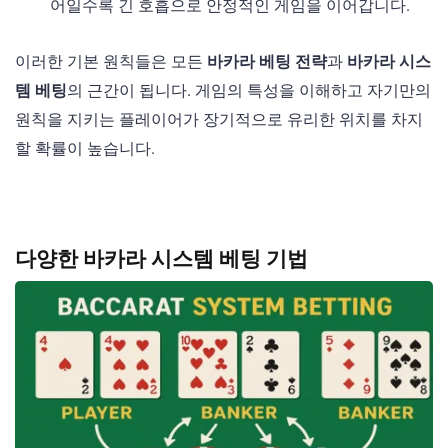
어일수록 긴 호흡으로 안정적인 게임을 이어갑니다.
이러한 기본 원칙들은 모든
바카라 베팅 전략
과
바카라 시스
템 베팅
의 근간이 됩니다. 게임의 특성을 이해하고 자기만의
원칙을 지키는 플레이어가 장기적으로 유리한 위치를 차지
할 확률이 높습니다.
다양한 바카라 시스템 베팅 기법