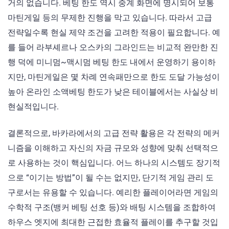
거의 없습니다. 베팅 한도 역시 중계 화면에 명시되어 보통
마틴게일 등의 무제한 진행을 막고 있습니다. 따라서 고급
전략일수록 현실 제약 조건을 고려한 적용이 필요합니다. 예
를 들어 라부셰르나 오스카의 그라인드는 비교적 완만한 진
행 덕에 미니멈~맥시멈 베팅 한도 내에서 운영하기 용이하
지만, 마틴게일은 몇 차례 연속패만으로 한도 도달 가능성이
높아 온라인 소액베팅 한도가 낮은 테이블에서는 사실상 비
현실적입니다.
결론적으로, 바카라에서의 고급 전략 활용은 각 전략의 메커
니즘을 이해하고 자신의 자금 규모와 성향에 맞춰 선택적으
로 사용하는 것이 핵심입니다. 어느 하나의 시스템도 장기적
으로 “이기는 방법”이 될 수는 없지만, 단기적 게임 관리 도
구로서는 유용할 수 있습니다. 예리한 플레이어라면 게임의
수학적 구조(뱅커 베팅 선호 등)와 배팅 시스템을 조합하여
하우스 엣지에 최대한 근접한 효율적 플레이를 추구할 것입