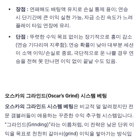
장점 :
연패해도 배팅액 유지로 손실 통제 용이; 연승
시 단기간에 큰 이익 실현 가능, 자금 소진 속도가 느려
플레이 타임 연장에 유리.
단점 :
뚜렷한 수익 목표 없이는 장기적으로 흥미 감소
(연승 기다리며 지루함); 연승 확률이 낮아 대부분 세션
이 소액 이익/손실로 종료, 극단적으로 운 나쁠 경우 연
승을 전혀 못 만나면 이익 없이 끝날 수도 있음.
오스카의 그라인드(Oscar’s Grind) 시스템 베팅
오스카의 그라인드 시스템 베팅
은 비교적 덜 알려졌지만 전
문 갬블러들이 애용하는 꾸준한 수익 추구형 시스템입니다.
“그라인드(Grinding)”라는 이름처럼, 이 전략은 낮은 단위 이
익을 목표로 천천히 갈아서(grind) 이익을 쌓아가는 방식입