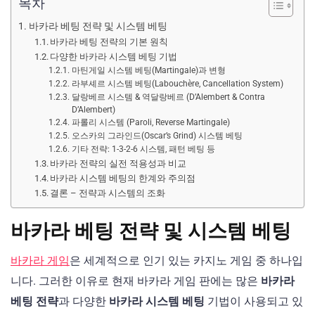
목차
바카라 베팅 전략 및 시스템 베팅
바카라 베팅 전략의 기본 원칙
다양한 바카라 시스템 베팅 기법
마틴게일 시스템 베팅(Martingale)과 변형
라부셰르 시스템 베팅(Labouchère, Cancellation System)
달랑베르 시스템 & 역달랑베르 (D’Alembert & Contra
D’Alembert)
파롤리 시스템 (Paroli, Reverse Martingale)
오스카의 그라인드(Oscar’s Grind) 시스템 베팅
기타 전략: 1-3-2-6 시스템, 패턴 베팅 등
바카라 전략의 실전 적용성과 비교
바카라 시스템 베팅의 한계와 주의점
결론 – 전략과 시스템의 조화
바카라 베팅 전략 및 시스템 베팅
바카라 게임
은 세계적으로 인기 있는 카지노 게임 중 하나입
니다. 그러한 이유로 현재 바카라 게임 판에는 많은
바카라
베팅 전략
과 다양한
바카라 시스템 베팅
기법이 사용되고 있