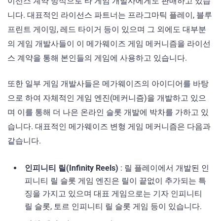
이선스 계약 방식으로 타 게임 개발사에게도 판매하고 있습
니다. 대표적인 라이선스 파트너는 프라그마틱 플레이, 블루
프린트 게이밍, 레드 타이거 등이 있으며 그 외에도 대부분
의 게임 개발사들이 이 메가웨이즈 게임 메커니즘을 라이선
스 계약을 통해 본인들의 게임에 사용하고 있습니다.
또한 일부 게임 개발사들은 메가웨이즈의 아이디어를 바탕
으로 하여 자체적인 게임 엔진(메커니즘)을 개발하고 있으
며 이를 통해 더 나은 온라인 슬롯 개발에 박차를 가하고 있
습니다. 대표적인 메가웨이즈 변형 게임 메커니즘은 다음과
같습니다.
인피니티 릴(Infinity Reels)
: 릴 플레이에서 개발된 인
피니티 릴 슬롯 게임 엔진은 릴이 끝없이 추가되는 특
징을 가지고 있으며 대표 게임으로는 기자 인피니티
릴 슬롯, 토르 인피니티 릴 슬롯 게임 등이 있습니다.