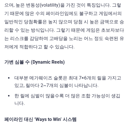
으며, 높은 변동성(volatility)을 가진 것이 특징입니다. 그렇
기 때문에 많은 수의 페이라인임에도 불구하고 게임에서의
일반적인 당첨확률은 높지 않으며 당첨 시 높은 금액으로 승
리할 수 있는 방식입니다. 그렇기 때문에 게임은 초보자보다
는 리스크를 감당하며 고배당을 노리는 어느 정도 숙련된 유
저에게 적합하다고 할 수 있습니다.
가변 심볼 수 (Dynamic Reels)
대부분 메가웨이즈 슬롯은 최대 7×6개의 릴을 가지고
있고, 릴마다 2~7개의 심볼이 나타납니다.
한 릴에 심벌이 많을수록 더 많은 조합 가능성이 생깁
니다.
페이라인 대신 ‘Ways to Win’ 시스템