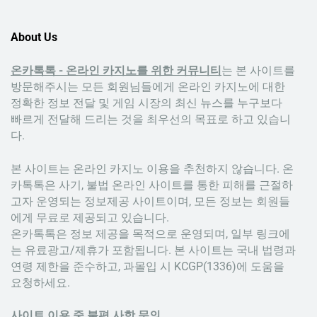
About Us
온카톡톡 - 온라인 카지노를 위한 커뮤니티
는 본 사이트를
방문해주시는 모든 회원님들에게 온라인 카지노에 대한
정확한 정보 전달 및 게임 시장의 최신 뉴스를 누구보다
빠르게 전달해 드리는 것을 최우선의 목표로 하고 있습니
다.
본 사이트는 온라인 카지노 이용을 추천하지 않습니다. 온
카톡톡은 사기, 불법 온라인 사이트를 통한 피해를 근절하
고자 운영되는 정보제공 사이트이며, 모든 정보는 회원들
에게 무료로 제공되고 있습니다.
온카톡톡은 정보 제공을 목적으로 운영되며, 일부 링크에
는 유료광고/제휴가 포함됩니다. 본 사이트는 국내 법령과
연령 제한을 준수하고, 과몰입 시 KCGP(1336)에 도움을
요청하세요.
사이트 이용 중 불편 사항 문의