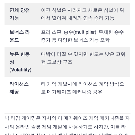
연쇄 당첨
이긴 심벌은 사라지고 새로운 심벌이 위
기능
에서 떨어져 내려와 연속 승리 가능
보너스 라
프리 스핀, 승수(multiplier), 무제한 승수
운드
증가 등 다양한 보너스 기능 포함
높은 변동
대박이 터질 수 있지만 빈도는 낮은 고위
성
험 고보상 구조
(Volatility)
라이선스
타 게임 개발사에 라이선스 계약 방식으
제공
로 메가웨이즈 메커니즘 공유
빅 타임 게이밍은 자사의 이 메가웨이즈 게임 메커니즘을 자
사의 온라인 슬롯 게임 개발에 사용하기도 하지만, 이를 라