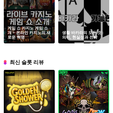
게임 쇼 카지노 게임 소
개 – 온라인 카지노의 새
생활 바카라의 모든 것 :
로운 혁명
의미, 현실성과 전략
최신 슬롯 리뷰