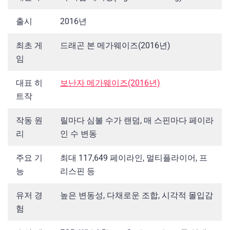
출시
2016년
최초 게
드래곤 본 메가웨이즈(2016년)
임
대표 히
보난자 메가웨이즈(2016년)
트작
작동 원
릴마다 심볼 수가 랜덤, 매 스핀마다 페이라
리
인 수 변동
주요 기
최대 117,649 페이라인, 멀티플라이어, 프
능
리스핀 등
유저 경
높은 변동성, 다채로운 조합, 시각적 몰입감
험