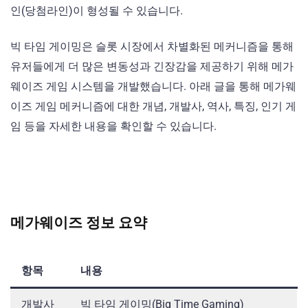
인(당첨라인)이 형성될 수 있습니다.
빅 타임 게이밍은 슬롯 시장에서 차별화된 메커니즘을 통해
유저들에게 더 많은 변동성과 긴장감을 제공하기 위해 메가
웨이즈 게임 시스템을 개발했습니다. 아래 글을 통해 메가웨
이즈 게임 메커니즘에 대한 개념, 개발사, 역사, 특징, 인기 게
임 등을 자세한 내용을 확인할 수 있습니다.
메가웨이즈 정보 요약
항목
내용
개발사
빅 타임 게이밍(Big Time Gaming)