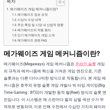
목차
메가웨이즈 게임 메커니즘이란?
메가웨이즈 정보 요약
시상식 수상 내역
주요 특징 및 시장 내 산업적 영향
메가웨이즈의 작동 원리
인기 메가웨이즈 게임 소개
메가웨이즈 관련 FAQ
메가웨이즈 게임 메커니즘이란?
메가웨이즈(Megaways) 게임 메커니즘은
온라인 슬롯
게임
의 규칙과 메커니즘에 혁신을 가져온 게임 엔진으로, 기존
슬롯과는 다른 다이나믹한 방식으로 작동합니다. 본 게임 메
커니즘은 호주의 유명 슬롯 게임 개발사 빅 타임 게이밍(Big
Time Gaming : BTG)이 개발한 동적 릴(Reel) 방식의 슬롯 엔
진입니다. 이 시스템은 매 스핀마다 릴의 심벌 색션 수가 무
작위로 변동되며, 이로 인해 수천에서 수십만 가지의 페이라