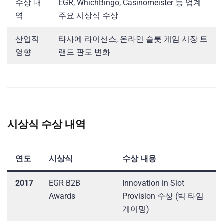
수상 내
EGR, WhichBingo, Casinomeister 등 업계
역
주요 시상식 수상
산업적
타사에 라이선스, 온라인 슬롯 게임 시장 트
영향
랜드 판도 변화
시상식 수상 내역
연도
시상식
수상 내용
2017
EGR B2B
Innovation in Slot
Awards
Provision 수상 (빅 타임
게이밍)