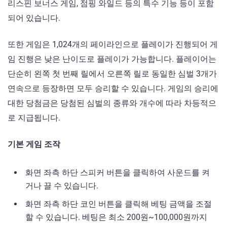
리스핀 보너스 게임, 점핑 와일드 등의 특수 기능 등이 포함
되어 있습니다.
또한 게임은 1,024개의 페이라인으로 플레이가 진행되어 게
임 진행은 낮은 난이도로 플레이가 가능합니다. 플레이어는
단순히 왼쪽 첫 번째 릴에서 오른쪽 릴로 동일한 심벌 3개가
연속으로 등장하면 모두 승리할 수 있습니다. 게임의 승리에
대한 당첨금은 당첨된 심벌의 종류와 개수에 따라 차등적으
로 지급됩니다.
기본 게임 조작
화면 좌측 하단 스피커 버튼을 클릭하여 사운드를 켜
거나 끌 수 있습니다.
화면 좌측 하단 코인 버튼을 클릭해 베팅 금액을 조절
할 수 있습니다. 베팅은 최소 200원~100,000원까지