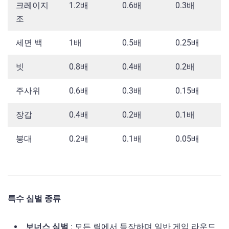
크레이지
1.2배
0.6배
0.3배
조
세면 백
1배
0.5배
0.25배
빗
0.8배
0.4배
0.2배
주사위
0.6배
0.3배
0.15배
장갑
0.4배
0.2배
0.1배
붕대
0.2배
0.1배
0.05배
특수 심벌 종류
보너스 심벌
: 모든 릴에서 등장하며 일반 게임 라운드