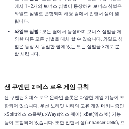
에서 1~2개의 보너스 심벌이 등장하면 보너스 심벌은
와일드 심벌로 변형되며 해당 릴에서 인핸서 셀이 열
립니다.
와일드 심벌
: 모든 릴에서 등장하며 보너스 심벌을 제
외한 다른 모든 심벌을 대체 할 수 있습니다. 와일드 심
벌은 등장 시 동일한 릴에 있는 모든 심벌을 2개로 분
할 시킵니다.
샌 쿠엔틴 2 데스 로우 게임 규칙
샌 쿠엔틴 2 데스 로우 온라인 슬롯은 다양한 게임 기능이 포
함되어 있습니다. 우선 노리밋 시티의 고유 게임 메커니즘인
xSplit(엑스 스플릿), xWays(엑스 웨이), xBet(엑스 벳) 기능
등이 포함되어 있습니다. 또한 인핸서 셀(Enhancer Cells), 프