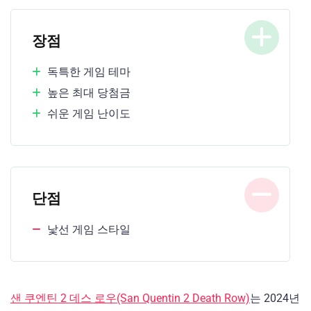
장점
독특한 게임 테마
높은 최대 당첨금
쉬운 게임 난이도
단점
낯선 게임 스타일
샌 쿠엔틴 2 데스 로우(San Quentin 2 Death Row)
는 2024년