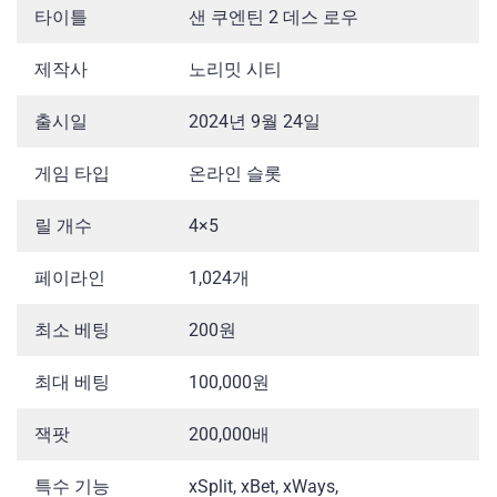
타이틀
샌 쿠엔틴 2 데스 로우
제작사
노리밋 시티
출시일
2024년 9월 24일
게임 타입
온라인 슬롯
릴 개수
4×5
페이라인
1,024개
최소 베팅
200원
최대 베팅
100,000원
잭팟
200,000배
특수 기능
xSplit, xBet, xWays,