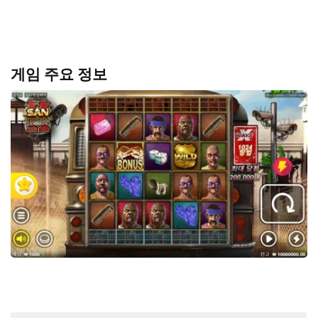
게임 주요 정보