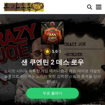
5.0
/5
샌 쿠엔틴 2 데스 로우
노리밋 시티의 독특한 게임 메커니즘과 게임 테마로 개발된
슬롯으로 이전에는 느끼지 못한 강력한 스릴과 충격을 선사
합니다.
무료 플레이