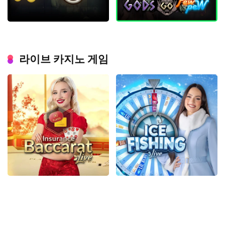
라이브 카지노 게임