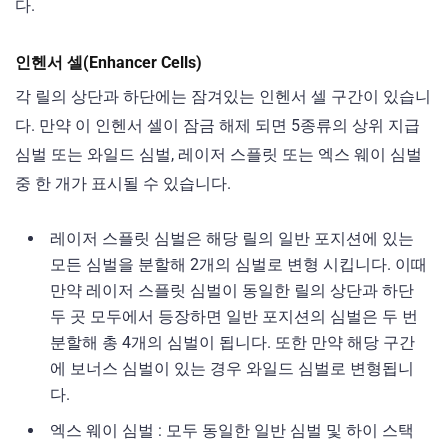
다.
인헨서 셀(Enhancer Cells)
각 릴의 상단과 하단에는 잠겨있는 인헨서 셀 구간이 있습니
다. 만약 이 인헨서 셀이 잠금 해제 되면 5종류의 상위 지급
심벌 또는 와일드 심벌, 레이저 스플릿 또는 엑스 웨이 심벌
중 한 개가 표시될 수 있습니다.
레이저 스플릿 심벌은 해당 릴의 일반 포지션에 있는
모든 심벌을 분할해 2개의 심벌로 변형 시킵니다. 이때
만약 레이저 스플릿 심벌이 동일한 릴의 상단과 하단
두 곳 모두에서 등장하면 일반 포지션의 심벌은 두 번
분할해 총 4개의 심벌이 됩니다. 또한 만약 해당 구간
에 보너스 심벌이 있는 경우 와일드 심벌로 변형됩니
다.
엑스 웨이 심벌 : 모두 동일한 일반 심벌 및 하이 스택