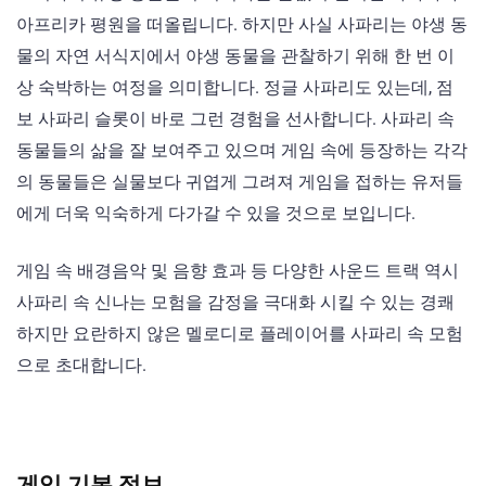
아프리카 평원을 떠올립니다. 하지만 사실 사파리는 야생 동
물의 자연 서식지에서 야생 동물을 관찰하기 위해 한 번 이
상 숙박하는 여정을 의미합니다. 정글 사파리도 있는데, 점
보 사파리 슬롯이 바로 그런 경험을 선사합니다. 사파리 속
동물들의 삶을 잘 보여주고 있으며 게임 속에 등장하는 각각
의 동물들은 실물보다 귀엽게 그려져 게임을 접하는 유저들
에게 더욱 익숙하게 다가갈 수 있을 것으로 보입니다.
게임 속 배경음악 및 음향 효과 등 다양한 사운드 트랙 역시
사파리 속 신나는 모험을 감정을 극대화 시킬 수 있는 경쾌
하지만 요란하지 않은 멜로디로 플레이어를 사파리 속 모험
으로 초대합니다.
게임 기본 정보