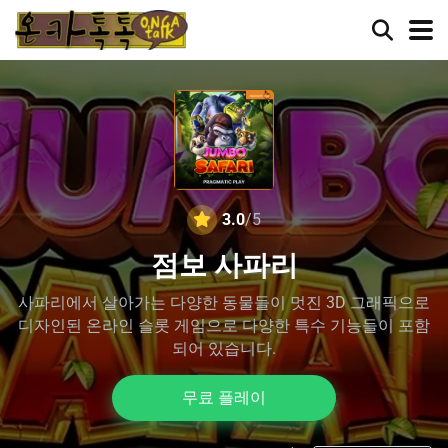
3.0
/5
점보 사파리
사파리에서 살아가는 다양한 동물들이 멋진 3D 그래픽으로
디자인된 온라인 슬롯 게임으로 다양한 특수 기능들이 포함
되어 있습니다.
무료 플레이