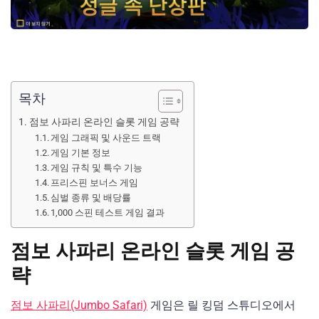
목차
점보 사파리 온라인 슬롯 게임 공략
게임 그래픽 및 사운드 트랙
게임 기본 정보
게임 규칙 및 특수 기능
프리스핀 보너스 게임
심벌 종류 및 배당률
1,000 스핀 테스트 게임 결과
점보 사파리 온라인 슬롯 게임 공
략
점보 사파리(Jumbo Safari)
게임은 릴 킹덤 스튜디오에서