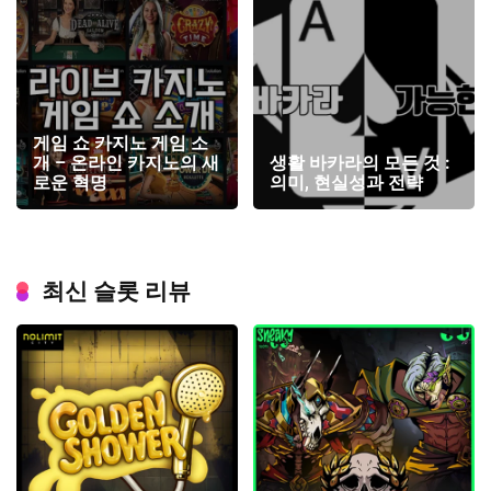
게임 쇼 카지노 게임 소
개 – 온라인 카지노의 새
생활 바카라의 모든 것 :
로운 혁명
의미, 현실성과 전략
최신 슬롯 리뷰