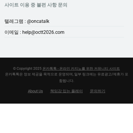
사이트 이용 중 불편 사항 문의
텔레그램 : @oncatalk
이메일 :
help@octt2026.com
© Copyright 2025
온카톡톡 - 온라인 카지노를 위한 커뮤니티 사이트
온카톡톡은 정보 제공을 목적으로 운영되며, 일부 링크에는 유료광고/제휴가 포
함됩니다.
About Us
책임감 있는 플레이
문의하기