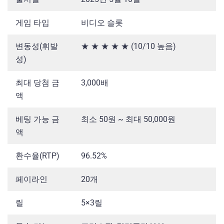
게임 타입
비디오 슬롯
변동성(휘발
★ ★ ★ ★ ★ (10/10 높음)
성)
최대 당첨 금
3,000배
액
베팅 가능 금
최소 50원 ~ 최대 50,000원
액
환수율(RTP)
96.52%
페이라인
20개
릴
5×3릴