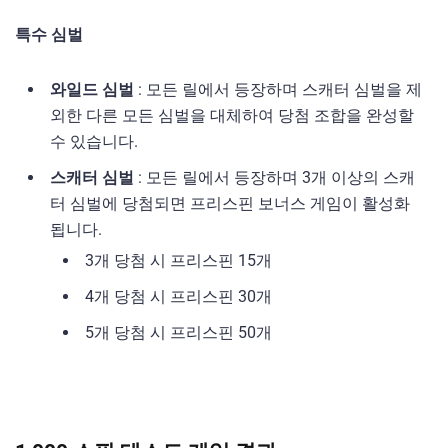
특수 심벌
와일드 심벌
: 모든 릴에서 등장하며 스캐터 심벌을 제
외한 다른 모든 심벌을 대체하여 당첨 조합을 완성할
수 있습니다.
스캐터 심벌
: 모든 릴에서 등장하며 3개 이상의 스캐
터 심벌에 당첨되면 프리스핀 보너스 게임이 활성화
됩니다.
3개 당첨 시 프리스핀 15개
4개 당첨 시 프리스핀 30개
5개 당첨 시 프리스핀 50개