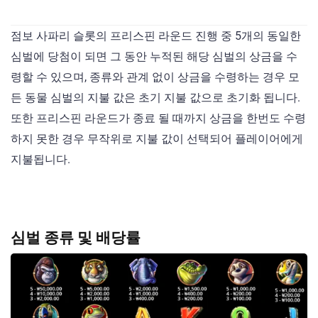
점보 사파리 슬롯의 프리스핀 라운드 진행 중 5개의 동일한
심벌에 당첨이 되면 그 동안 누적된 해당 심벌의 상금을 수
령할 수 있으며, 종류와 관계 없이 상금을 수령하는 경우 모
든 동물 심벌의 지불 값은 초기 지불 값으로 초기화 됩니다.
또한 프리스핀 라운드가 종료 될 때까지 상금을 한번도 수령
하지 못한 경우 무작위로 지불 값이 선택되어 플레이어에게
지불됩니다.
심벌 종류 및 배당률