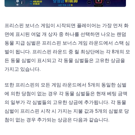
프리스핀 보너스 게임이 시작되면 플레이어는 가장 먼저 화
면에 표시된 여덟 개 상자 중 하나를 선택하면 나오는 랜덤
동물 지급 심벌은 프리스핀 보너스 게임 라운드에서 스택 심
벌이 됩니다. 프리스핀 라운드 중 릴 최상단에는 각 8개의 모
든 동물 심벌이 표시되고 각 동물 심벌들은 고유한 상금을
가지고 있습니다.
또한 프리스핀의 모든 게임 라운드에서 5개의 동일한 심벌
에 의한 당첨이 없는 경우 각 동물 심벌들은 현재 베팅 금액
의 일부가 각 심벌들의 고유한 상금에 추가됩니다. 각 동물
심벌이 프리스핀 시작 시 가지는 지불 값과 5개의 심벌로 당
첨이 없는 경우 추가되는 상금은 다음과 같습니다.