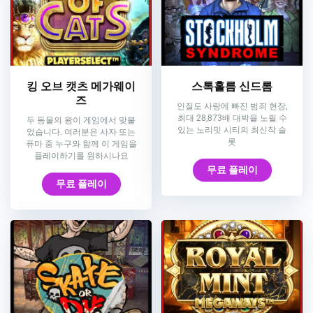
킹 오브 캣츠 메가웨이
스톡홀름 신드롬
즈
인질도 사랑에 빠진 범죄 현장,
최대 28,873배 대박을 노릴 수
두 동물의 왕이 게임에서 맞붙
있는 노리밋 시티의 최신작 슬
었습니다. 여러분은 사자 또는
롯
퓨마 중 누구와 함께 이 게임을
플레이하기를 원하시나요
무료 플레이
무료 플레이