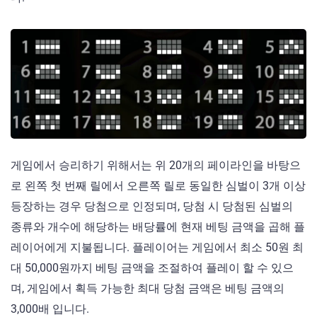
게임에서 승리하기 위해서는 위 20개의 페이라인을 바탕으
로 왼쪽 첫 번째 릴에서 오른쪽 릴로 동일한 심벌이 3개 이상
등장하는 경우 당첨으로 인정되며, 당첨 시 당첨된 심벌의
종류와 개수에 해당하는 배당률에 현재 베팅 금액을 곱해 플
레이어에게 지불됩니다. 플레이어는 게임에서 최소 50원 최
대 50,000원까지 베팅 금액을 조절하여 플레이 할 수 있으
며, 게임에서 획득 가능한 최대 당첨 금액은 베팅 금액의
3,000배 입니다.