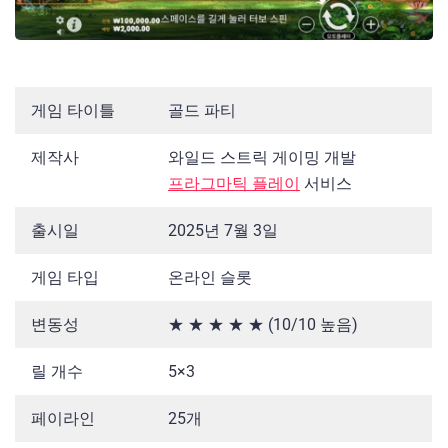
게임 타이틀
골드 파티
제작사
와일드 스트릭 게이밍 개발
프라그마틱 플레이
서비스
출시일
2025년 7월 3일
게임 타입
온라인 슬롯
변동성
★ ★ ★ ★ ★ (10/10 높음)
릴 개수
5×3
페이라인
25개