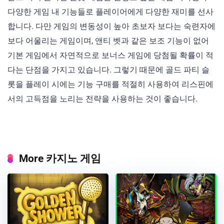
다양한 게임 내 기능들로 플레이어에게 다양한 재미를 선사
합니다. 다만 게임의 변동성이 높아 초보자 보다는 숙련자에
보다 어울리는 게임이며, 앤티 벳과 같은 보조 기능이 없어
기본 게임에서 자연적으로 보너스 게임에 당첨될 확률이 적
다는 단점을 가지고 있습니다. 그렇기 때문에 골드 파티 슬
롯을 플레이 시에는 기능 구매를 적절히 사용하여 리스핀에
서의 고득점을 노리는 전략을 사용하는 것이 좋습니다.
More 카지노 게임