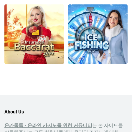
About Us
온카톡톡 - 온라인 카지노를 위한 커뮤니티
는 본 사이트를