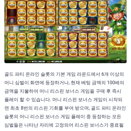
골드 파티 온라인 슬롯의 기본 게임 라운드에서 6개 이상의
머니 심벌이 화면에 등장하거나, 현재 베팅 금액의 100배의
금액을 지불하여 머니 리스핀 보너스 게임을 구매 후 즉시
플레이 할 수 있습니다. 머니 리스핀 보너스 게임이 시작되
면 최초 8번의 리스핀 기회를 부여 받으며, 골드 파티 온라인
슬롯의 머니 리스핀 보너스 게임 플레이 중 등장하는 모든
심벌들은 나타난 자리에 고정되어 리스핀 보너스가 종료될