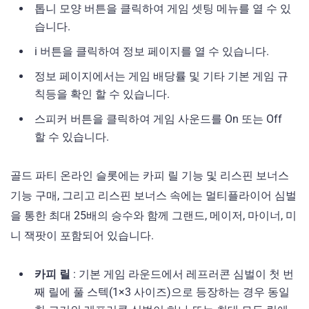
톱니 모양 버튼을 클릭하여 게임 셋팅 메뉴를 열 수 있
습니다.
i 버튼을 클릭하여 정보 페이지를 열 수 있습니다.
정보 페이지에서는 게임 배당률 및 기타 기본 게임 규
칙등을 확인 할 수 있습니다.
스피커 버튼을 클릭하여 게임 사운드를 On 또는 Off
할 수 있습니다.
골드 파티 온라인 슬롯에는 카피 릴 기능 및 리스핀 보너스
기능 구매, 그리고 리스핀 보너스 속에는 멀티플라이어 심벌
을 통한 최대 25배의 승수와 함께 그랜드, 메이저, 마이너, 미
니 잭팟이 포함되어 있습니다.
카피 릴
: 기본 게임 라운드에서 레프러콘 심벌이 첫 번
째 릴에 풀 스텍(1×3 사이즈)으로 등장하는 경우 동일