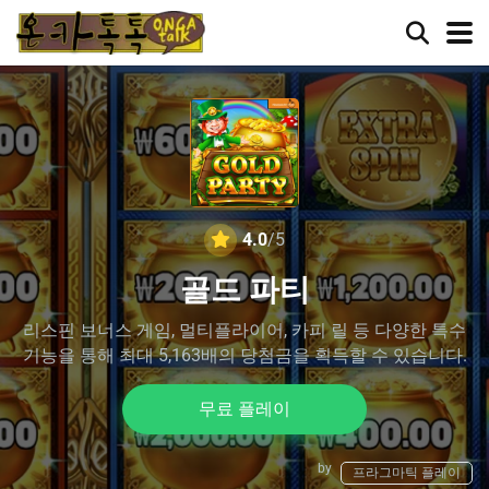
4.0
/5
골드 파티
리스핀 보너스 게임, 멀티플라이어, 카피 릴 등 다양한 특수
기능을 통해 최대 5,163배의 당첨금을 획득할 수 있습니다.
무료 플레이
by
프라그마틱 플레이