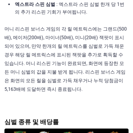
엑스트라 스핀 심벌
: 엑스트라 스핀 심벌 한개 당 1번
의 추가 리스핀 기회가 부여됩니다.
머니 리스핀 보너스 게임의 각 릴 메트릭스에는 그랜드(500
배), 메이저(200배), 마이너(50배), 미니(20배) 잭팟이 표시
되어 있으며, 만약 한개의 릴 메트릭스를 심벌로 가득 채운
경우 해당 릴 메트릭스에 표시된 잭팟을 추가로 획득할 수
있습니다. 머니 리스핀 기능이 완료되면, 화면에 등장한 모
든 머니 심벌의 값을 지불 받게 됩니다. 리스핀 보너스 게임
은 화면의 모든 릴을 심벌로 가득 채우거나 누적 당첨금이
5,163배에 도달하면 즉시 종료됩니다.
심벌 종류 및 배당률