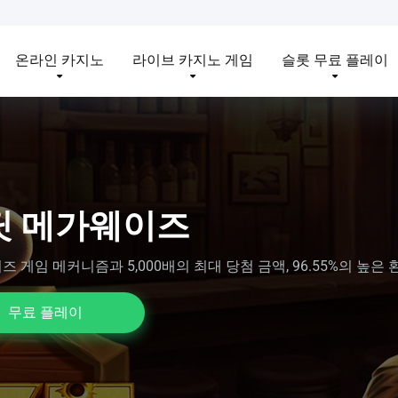
온라인 카지노
라이브 카지노 게임
슬롯 무료 플레이
딧 메가웨이즈
 게임 메커니즘과 5,000배의 최대 당첨 금액, 96.55%의 높
무료 플레이