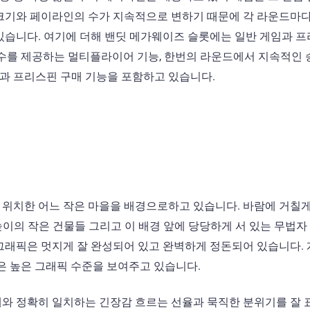
 크기와 페이라인의 수가 지속적으로 변하기 때문에 각 라운드마다
 있습니다. 여기에 더해 밴딧 메가웨이즈 슬롯에는 일반 게임과 
승수를 제공하는 멀티플라이어 기능, 한번의 라운드에서 지속적인 
과 프리스핀 구매 기능을 포함하고 있습니다.
 위치한 어느 작은 마을을 배경으로하고 있습니다. 바람에 거칠
높이의 작은 건물들 그리고 이 배경 앞에 당당하게 서 있는 무법자
그래픽은 멋지게 잘 완성되어 있고 완벽하게 정돈되어 있습니다. 
등은 높은 그래픽 수준을 보여주고 있습니다.
제와 정확히 일치하는 긴장감 흐르는 선율과 묵직한 분위기를 잘