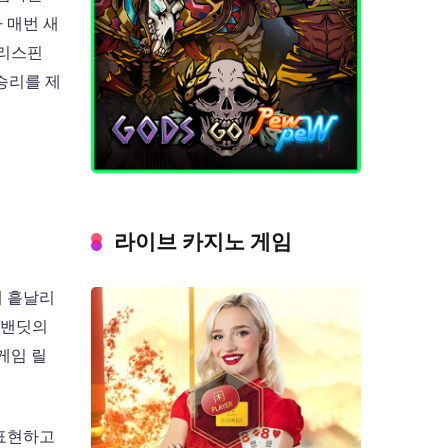
 매번 새
프리스핀
승리를 제
라이브 카지노 게임
게 흩날리
 밴딧의
게임 릴
 표현하고