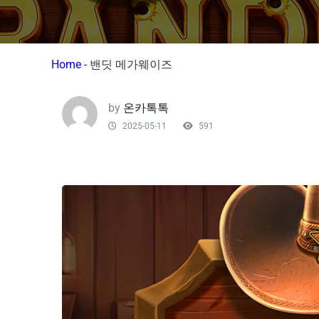
Home
-
밴딧 메가웨이즈
by
온카톡톡
2025-05-11
591