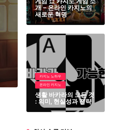
게임 쇼 카지노 게임 소
개 – 온라인 카지노의
새로운 혁명
카지노 노하우
온라인 카지노
생활 바카라의 모든 것
: 의미, 현실성과 전략