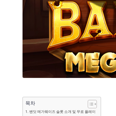
목차
밴딧 메가웨이즈 슬롯 소개 및 무료 플레이