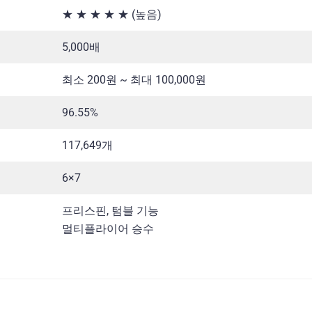
★ ★ ★ ★ ★ (높음)
5,000배
최소 200원 ~ 최대 100,000원
96.55%
117,649개
6×7
프리스핀, 텀블 기능
멀티플라이어 승수