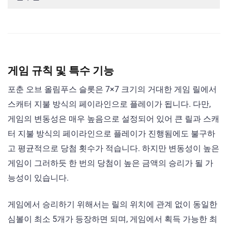
게임 규칙 및 특수 기능
포춘 오브 올림푸스 슬롯은 7×7 크기의 거대한 게임 릴에서
스캐터 지불 방식의 페이라인으로 플레이가 됩니다. 다만,
게임의 변동성은 매우 높음으로 설정되어 있어 큰 릴과 스캐
터 지불 방식의 페이라인으로 플레이가 진행됨에도 불구하
고 평균적으로 당첨 횟수가 적습니다. 하지만 변동성이 높은
게임이 그러하듯 한 번의 당첨이 높은 금액의 승리가 될 가
능성이 있습니다.
게임에서 승리하기 위해서는 릴의 위치에 관계 없이 동일한
심볼이 최소 5개가 등장하면 되며, 게임에서 획득 가능한 최