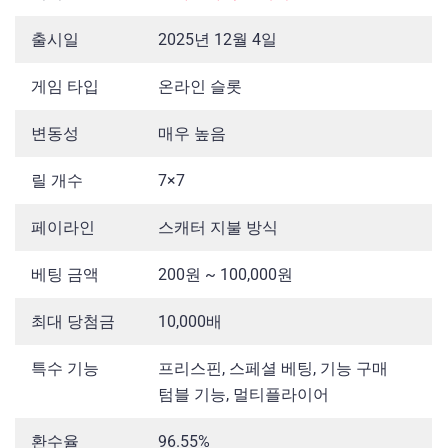
출시일
2025년 12월 4일
게임 타입
온라인 슬롯
변동성
매우 높음
릴 개수
7×7
페이라인
스캐터 지불 방식
베팅 금액
200원 ~ 100,000원
최대 당첨금
10,000배
특수 기능
프리스핀, 스페셜 베팅, 기능 구매
텀블 기능, 멀티플라이어
환수율
96.55%