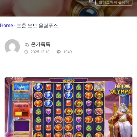
by
프라그마틱 플레이
Home
-
포춘 오브 올림푸스
by
온카톡톡
2025-12-10
1049