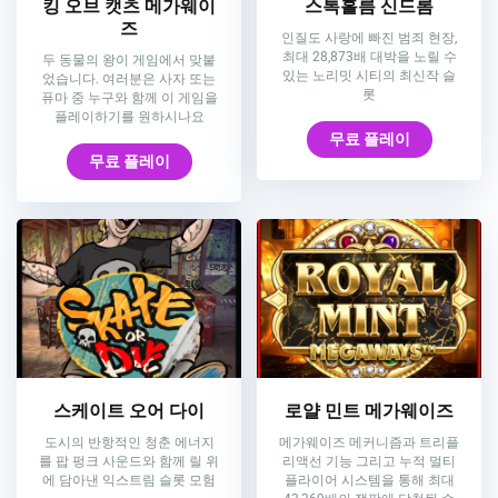
킹 오브 캣츠 메가웨이
스톡홀름 신드롬
즈
인질도 사랑에 빠진 범죄 현장,
최대 28,873배 대박을 노릴 수
두 동물의 왕이 게임에서 맞붙
있는 노리밋 시티의 최신작 슬
었습니다. 여러분은 사자 또는
롯
퓨마 중 누구와 함께 이 게임을
플레이하기를 원하시나요
무료 플레이
무료 플레이
스케이트 오어 다이
로얄 민트 메가웨이즈
도시의 반항적인 청춘 에너지
메가웨이즈 메커니즘과 트리플
를 팝 펑크 사운드와 함께 릴 위
리액선 기능 그리고 누적 멀티
에 담아낸 익스트림 슬롯 모험
플라이어 시스템을 통해 최대