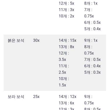
12개 : 5x
8개 : 1x
11개 : 3x
7개 :
10개 : 2x
0.75x
6개 : 0.5x
5개 : 0.4x
붉은 보석
30x
14개 : 15x
9개 : 1x
13개 : 8x
8개 :
12개 :
0.75x
3.5x
7개 : 0.5x
11개 :
6개 : 0.4x
2.5x
5개 : 0.3x
10개 :
1.5x
보라 보석
25x
14개 : 12x
9개 :
13개 : 6x
0.75x
12개 : 3x
8개 : 0.5x