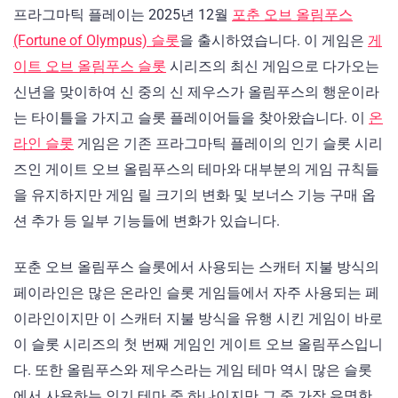
프라그마틱 플레이는 2025년 12월
포춘 오브 올림푸스
(Fortune of Olympus) 슬롯
을 출시하였습니다. 이 게임은
게
이트 오브 올림푸스 슬롯
시리즈의 최신 게임으로 다가오는
신년을 맞이하여 신 중의 신 제우스가 올림푸스의 행운이라
는 타이틀을 가지고 슬롯 플레이어들을 찾아왔습니다. 이
온
라인 슬롯
게임은 기존 프라그마틱 플레이의 인기 슬롯 시리
즈인 게이트 오브 올림푸스의 테마와 대부분의 게임 규칙들
을 유지하지만 게임 릴 크기의 변화 및 보너스 기능 구매 옵
션 추가 등 일부 기능들에 변화가 있습니다.
포춘 오브 올림푸스 슬롯에서 사용되는 스캐터 지불 방식의
페이라인은 많은 온라인 슬롯 게임들에서 자주 사용되는 페
이라인이지만 이 스캐터 지불 방식을 유행 시킨 게임이 바로
이 슬롯 시리즈의 첫 번째 게임인 게이트 오브 올림푸스입니
다. 또한 올림푸스와 제우스라는 게임 테마 역시 많은 슬롯
에서 사용하는 인기 테마 중 하나이지만 그 중 가장 유명한