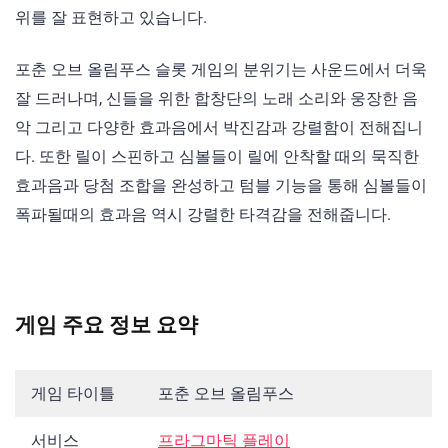
위를 잘 표현하고 있습니다.
포춘 오브 올림푸스 슬롯 게임의 분위기는 사운드에서 더욱
잘 드러나며, 신들을 위한 합창단의 노래 소리와 웅장한 음
악 그리고 다양한 효과음에서 박진감과 강렬함이 전해집니
다. 또한 릴이 스핀하고 심볼들이 릴에 안착할 때의 묵직한
효과음과 당첨 조합을 완성하고 텀블 기능을 통해 심볼들이
폭파될때의 효과음 역시 강렬한 타격감을 전해줍니다.
게임 주요 정보 요약
게임 타이틀
포춘 오브 올림푸스
서비스
프라그마틱 플레이