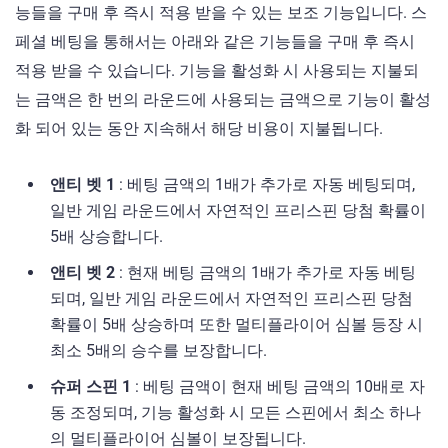
능들을 구매 후 즉시 적용 받을 수 있는 보조 기능입니다. 스
페셜 베팅을 통해서는 아래와 같은 기능들을 구매 후 즉시
적용 받을 수 있습니다. 기능을 활성화 시 사용되는 지불되
는 금액은 한 번의 라운드에 사용되는 금액으로 기능이 활성
화 되어 있는 동안 지속해서 해당 비용이 지불됩니다.
앤티 벳 1
: 베팅 금액의 1배가 추가로 자동 베팅되며,
일반 게임 라운드에서 자연적인 프리스핀 당첨 확률이
5배 상승합니다.
앤티 벳 2
: 현재 베팅 금액의 1배가 추가로 자동 베팅
되며, 일반 게임 라운드에서 자연적인 프리스핀 당첨
확률이 5배 상승하며 또한 멀티플라이어 심볼 등장 시
최소 5배의 승수를 보장합니다.
슈퍼 스핀 1
: 베팅 금액이 현재 베팅 금액의 10배로 자
동 조정되며, 기능 활성화 시 모든 스핀에서 최소 하나
의 멀티플라이어 심볼이 보장됩니다.