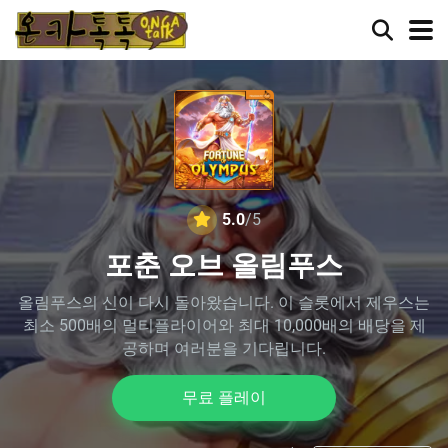
5.0
/5
포춘 오브 올림푸스
올림푸스의 신이 다시 돌아왔습니다. 이 슬롯에서 제우스는
최소 500배의 멀티플라이어와 최대 10,000배의 배당을 제
공하며 여러분을 기다립니다.
무료 플레이