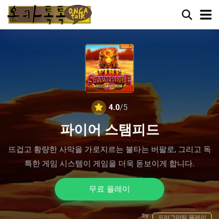
4.0
/5
파이어 스탬피드
뜨겁고 황량한 사막을 가로지르는 불타는 버팔로, 그리고 독
특한 게임 시스템이 게임을 더욱 돋보이게 합니다.
무료 플레이
by
프라그마틱 플레이