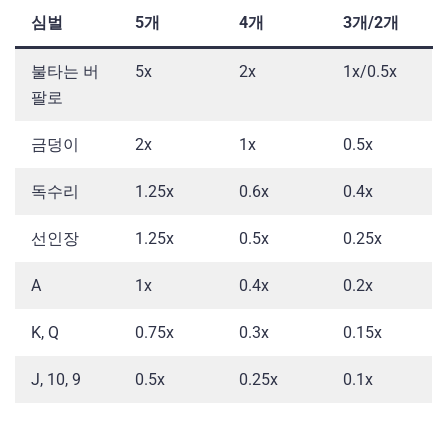
심벌
5개
4개
3개/2개
불타는 버
5x
2x
1x/0.5x
팔로
금덩이
2x
1x
0.5x
독수리
1.25x
0.6x
0.4x
선인장
1.25x
0.5x
0.25x
A
1x
0.4x
0.2x
K, Q
0.75x
0.3x
0.15x
J, 10, 9
0.5x
0.25x
0.1x