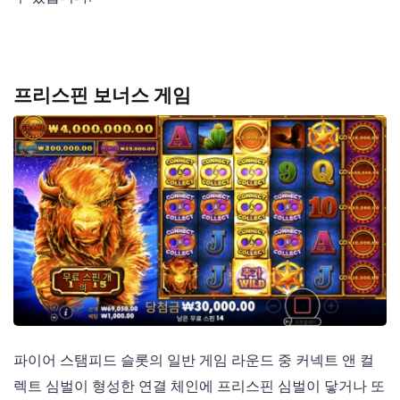
프리스핀 보너스 게임
파이어 스탬피드 슬롯의 일반 게임 라운드 중 커넥트 앤 컬
렉트 심벌이 형성한 연결 체인에 프리스핀 심벌이 닿거나 또