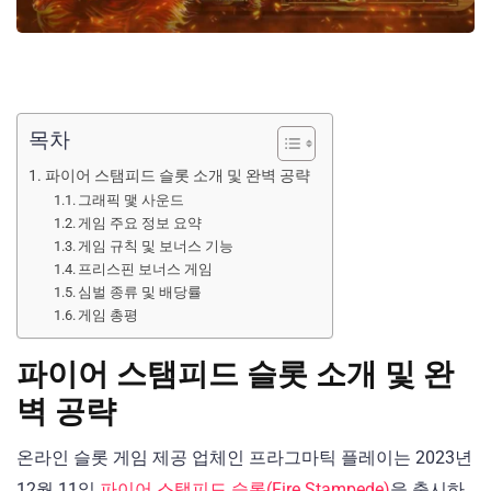
목차
파이어 스탬피드 슬롯 소개 및 완벽 공략
그래픽 맻 사운드
게임 주요 정보 요약
게임 규칙 및 보너스 기능
프리스핀 보너스 게임
심벌 종류 및 배당률
게임 총평
파이어 스탬피드 슬롯 소개 및 완
벽 공략
온라인 슬롯 게임 제공 업체인 프라그마틱 플레이는 2023년
12월 11일
파이어 스탬피드 슬롯(Fire Stampede)
을 출시하