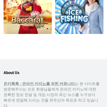
About Us
온카톡톡 - 온라인 카지노를 위한 커뮤니티
는 본 사이트를
방문해주시는 모든 회원님들에게 온라인 카지노에 대한
정확한 정보 전달 및 게임 시장의 최신 뉴스를 누구보다
빠르게 전달해 드리는 것을 최우선의 목표로 하고 있습니
다.