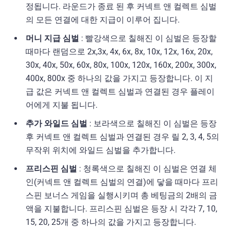
정됩니다. 라운드가 종료 된 후 커넥트 앤 컬렉트 심벌
의 모든 연결에 대한 지급이 이루어 집니다.
머니 지급 심벌
: 빨강색으로 칠해진 이 심벌은 등장할
때마다 랜덤으로 2x,3x, 4x, 6x, 8x, 10x, 12x, 16x, 20x,
30x, 40x, 50x, 60x, 80x, 100x, 120x, 160x, 200x, 300x,
400x, 800x 중 하나의 값을 가지고 등장합니다. 이 지
급 값은 커넥트 앤 컬렉트 심벌과 연결된 경우 플레이
어에게 지불 됩니다.
추가 와일드 심벌
: 보라색으로 칠해진 이 심벌은 등장
후 커넥트 앤 컬렉트 심벌과 연결된 경우 릴 2, 3, 4, 5의
무작위 위치에 와일드 심벌을 추가합니다.
프리스핀 심벌
: 청록색으로 칠해진 이 심벌은 연결 체
인(커넥트 앤 컬렉트 심벌의 연결)에 닿을 때마다 프리
스핀 보너스 게임을 실행시키며 총 베팅금의 2배의 금
액을 지불합니다. 프리스핀 심벌은 등장 시 각각 7, 10,
15, 20, 25개 중 하나의 값을 가지고 등장합니다.