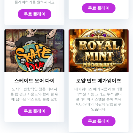
플레이하기를 원하시나요
무료 플레이
무료 플레이
스케이트 오어 다이
로얄 민트 메가웨이즈
도시의 반항적인 청춘 에너지
메가웨이즈 메커니즘과 트리플
를 팝 펑크 사운드와 함께 릴 위
리액선 기능 그리고 누적 멀티
에 담아낸 익스트림 슬롯 모험
플라이어 시스템을 통해 최대
43,369배의 잭팟에 당첨될 수
있습니다.
무료 플레이
무료 플레이