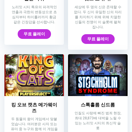
노리밋 시티 특유의 파격적인
세상에 두 명의 신은 존재할 수
연출과 극한의 변동성으로 초
없다. 두 신이 유일한 신의 자리
심자부터 하이롤러까지 황금
를 차지하기 위해 위해 치열한
같은 긴장감을 선사합니다.
신들의 전쟁이 이 슬롯에 펼쳐
집니다.
무료 플레이
무료 플레이
킹 오브 캣츠 메가웨이
스톡홀름 신드롬
즈
인질도 사랑에 빠진 범죄 현장,
최대 28,873배 대박을 노릴 수
두 동물의 왕이 게임에서 맞붙
있는 노리밋 시티의 최신작 슬
었습니다. 여러분은 사자 또는
롯
퓨마 중 누구와 함께 이 게임을