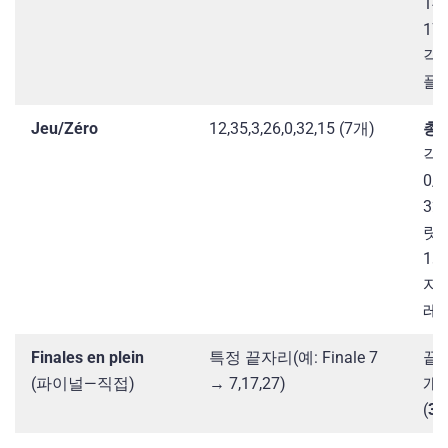
14/
17/
각 
플
Jeu/Zéro
12,35,3,26,0,32,15 (7개)
총 
각 
0/3
32
릿
1개
자 
레
Finales en plein
특정 끝자리(예: Finale 7
끝
(파이널—직접)
→ 7,17,27)
개
(
3