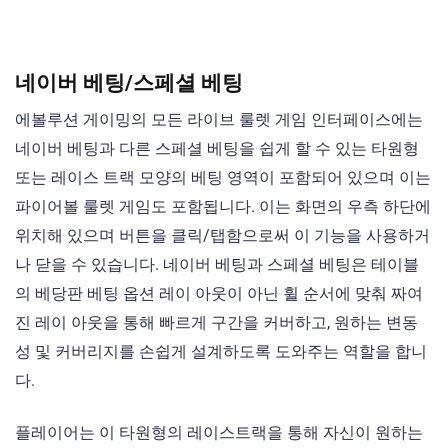
네이버 베팅/스페셜 베팅
에볼루션 게이밍의 모든 라이브 룰렛 게임 인터페이스에는
네이버 베팅과 다른 스페셜 베팅을 쉽게 할 수 있는 타원형
또는 레이스 트랙 모양의 베팅 영역이 포함되어 있으며 이는
파이어볼 룰렛 게임도 포함됩니다. 이는 화면의 우측 하단에
위치해 있으며 버튼을 클릭/탭함으로써 이 기능을 사용하거
나 닫을 수 있습니다. 네이버 베팅과 스페셜 베팅은 테이블
의 베당판 베팅 옵션 레이 아웃이 아닌 휠 순서에 맞춰 짜여
진 레이 아웃을 통해 빠르게 구간을 커버하고, 원하는 변동
성 및 커버리지를 손쉽게 설계하도록 도와주는 역할을 합니
다.
플레이어는 이 타원형의 레이스트랙을 통해 자신이 원하는