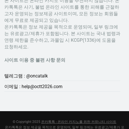
본 사이트는 온라인 카지노 이용을 추천하지 않습니다. 온
카톡톡은 사기, 불법 온라인 사이트를 통한 피해를 근절하
고자 운영되는 정보제공 사이트이며, 모든 정보는 회원들
에게 무료로 제공되고 있습니다.
온카톡톡은 정보 제공을 목적으로 운영되며, 일부 링크에
는 유료광고/제휴가 포함됩니다. 본 사이트는 국내 법령과
연령 제한을 준수하고, 과몰입 시 KCGP(1336)에 도움을
요청하세요.
사이트 이용 중 불편 사항 문의
텔레그램 : @oncatalk
이메일 :
help@octt2026.com
© Copyright 2025
온카톡톡 - 온라인 카지노를 위한 커뮤니티 사이트
온카톡톡은 정보 제공을 목적으로 운영되며, 일부 링크에는 유료광고/제휴가 포