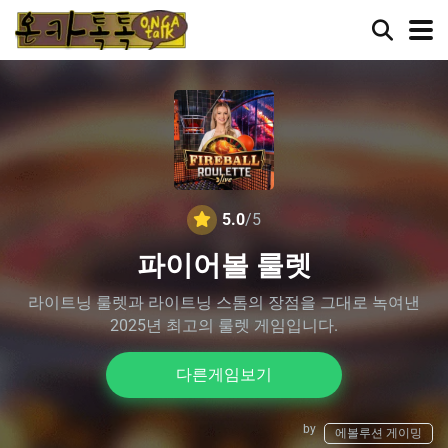
5.0
/5
파이어볼 룰렛
라이트닝 룰렛과 라이트닝 스톰의 장점을 그대로 녹여낸
2025년 최고의 룰렛 게임입니다.
다른게임보기
by
에볼루션 게이밍