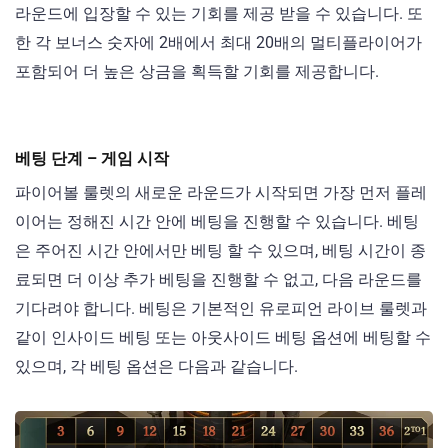
라운드에 입장할 수 있는 기회를 제공 받을 수 있습니다. 또
한 각 보너스 숫자에 2배에서 최대 20배의 멀티플라이어가
포함되어 더 높은 상금을 획득할 기회를 제공합니다.
베팅 단계 – 게임 시작
파이어볼 룰렛의 새로운 라운드가 시작되면 가장 먼저 플레
이어는 정해진 시간 안에 베팅을 진행할 수 있습니다. 베팅
은 주어진 시간 안에서만 베팅 할 수 있으며, 베팅 시간이 종
료되면 더 이상 추가 베팅을 진행할 수 없고, 다음 라운드를
기다려야 합니다. 베팅은 기본적인 유로피언 라이브 룰렛과
같이 인사이드 베팅 또는 아웃사이드 베팅 옵션에 베팅할 수
있으며, 각 베팅 옵션은 다음과 같습니다.