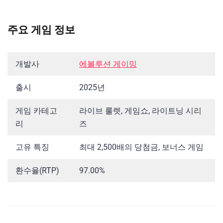
주요 게임 정보
개발사
에볼루션 게이밍
출시
2025년
게임 카테고
라이브 룰렛, 게임쇼, 라이트닝 시리
리
즈
고유 특징
최대 2,500배의 당첨금, 보너스 게임
환수율(RTP)
97.00%