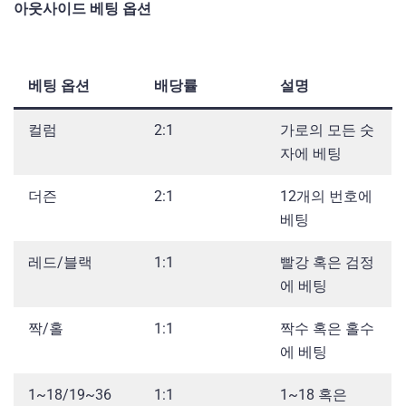
아웃사이드 베팅 옵션
베팅 옵션
배당률
설명
컬럼
2:1
가로의 모든 숫
자에 베팅
더즌
2:1
12개의 번호에
베팅
레드/블랙
1:1
빨강 혹은 검정
에 베팅
짝/홀
1:1
짝수 혹은 홀수
에 베팅
1~18/19~36
1:1
1~18 혹은