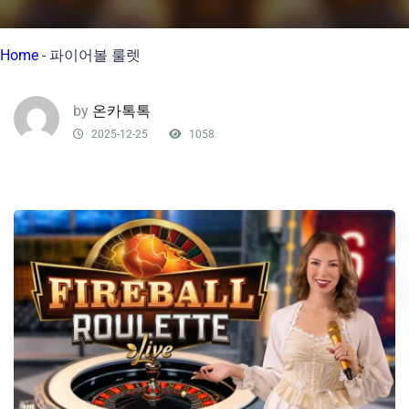
Home
-
파이어볼 룰렛
by
온카톡톡
2025-12-25
1058