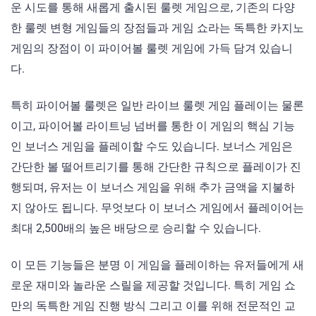
운 시도를 통해 새롭게 출시된 룰렛 게임으로, 기존의 다양
한 룰렛 변형 게임들의 장점들과 게임 쇼라는 독특한 카지노
게임의 장점이 이 파이어볼 룰렛 게임에 가득 담겨 있습니
다.
특히 파이어볼 룰렛은 일반 라이브 룰렛 게임 플레이는 물론
이고, 파이어볼 라이트닝 넘버를 통한 이 게임의 핵심 기능
인 보너스 게임을 플레이할 수도 있습니다. 보너스 게임은
간단한 볼 떨어트리기를 통해 간단한 규칙으로 플레이가 진
행되며, 유저는 이 보너스 게임을 위해 추가 금액을 지불하
지 않아도 됩니다. 무엇보다 이 보너스 게임에서 플레이어는
최대 2,500배의 높은 배당으로 승리할 수 있습니다.
이 모든 기능들은 분명 이 게임을 플레이하는 유저들에게 새
로운 재미와 놀라운 스릴을 제공할 것입니다. 특히 게임 쇼
만의 독특한 게임 진행 방식 그리고 이를 위해 전문적인 교