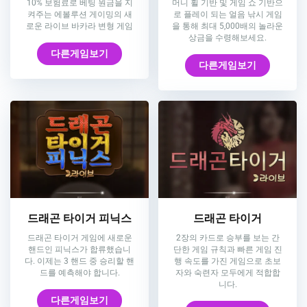
10% 보험료로 베팅 원금을 지
머니 휠 기반 및 게임 쇼 기반으
켜주는 에볼루션 게이밍의 새
로 플레이 되는 얼음 낚시 게임
로운 라이브 바카라 변형 게임
을 통해 최대 5,000배의 놀라운
상금을 수령해보세요.
다른게임보기
다른게임보기
드래곤 타이거 피닉스
드래곤 타이거
드래곤 타이거 게임에 새로운
2장의 카드로 승부를 보는 간
핸드인 피닉스가 합류했습니
단한 게임 규칙과 빠른 게임 진
다. 이제는 3 핸드 중 승리할 핸
행 속도를 가진 게임으로 초보
드를 예측해야 합니다.
자와 숙련자 모두에게 적합합
니다.
다른게임보기