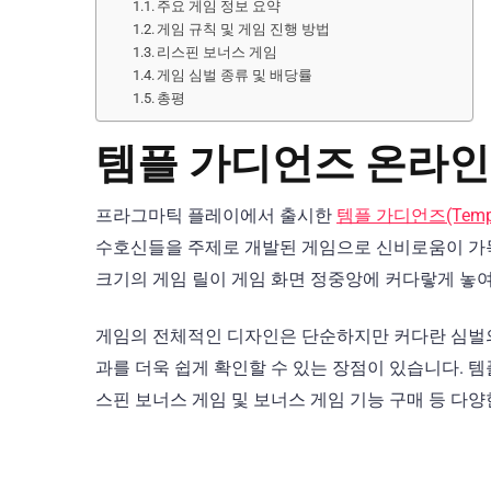
주요 게임 정보 요약
게임 규칙 및 게임 진행 방법
리스핀 보너스 게임
게임 심벌 종류 및 배당률
총평
템플 가디언즈 온라인
프라그마틱 플레이에서 출시한
템플 가디언즈(Temple
수호신들을 주제로 개발된 게임으로 신비로움이 가
크기의 게임 릴이 게임 화면 정중앙에 커다랗게 놓여
게임의 전체적인 디자인은 단순하지만 커다란 심벌
과를 더욱 쉽게 확인할 수 있는 장점이 있습니다. 템
스핀 보너스 게임 및 보너스 게임 기능 구매 등 다