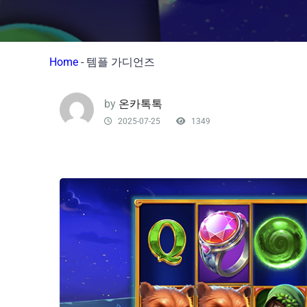
Home
-
템플 가디언즈
by
온카톡톡
2025-07-25
1349