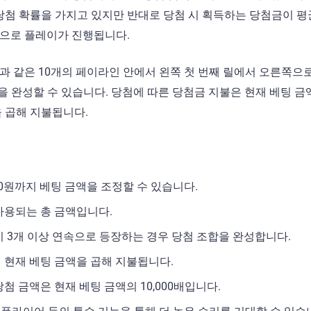
 당첨 확률을 가지고 있지만 반대로 당첨 시 획득하는 당첨금이 
으로 플레이가 진행됩니다.
과 같은 10개의 페이라인 안에서 왼쪽 첫 번째 릴에서 오른쪽으
을 완성할 수 있습니다. 당첨에 따른 당첨금 지불은 현재 베팅 금
 곱해 지불됩니다.
000원까지 베팅 금액을 조정할 수 있습니다.
사용되는 총 금액입니다.
이 3개 이상 연속으로 등장하는 경우 당첨 조합을 완성합니다.
 현재 베팅 금액을 곱해 지불됩니다.
첨 금액은 현재 베팅 금액의 10,000배입니다.