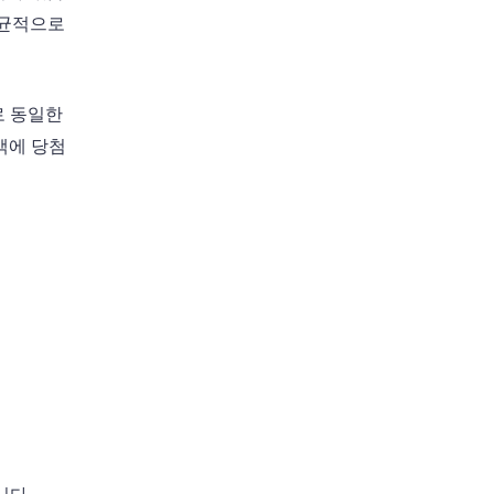
평균적으로
로 동일한
액에 당첨