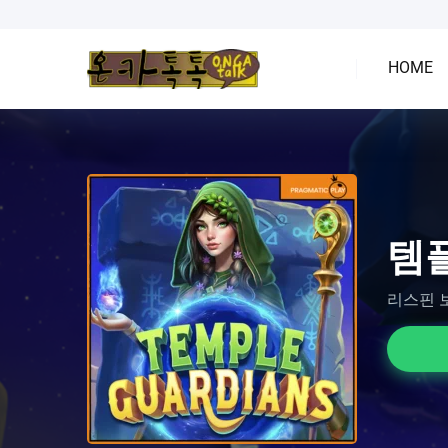
HOME
템
리스핀 보