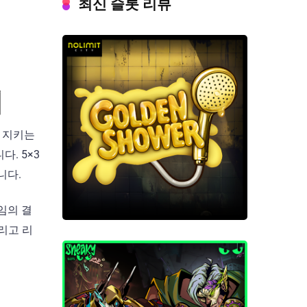
최신 슬롯 리뷰
기
 지키는
. 5×3
니다.
임의 결
리고 리