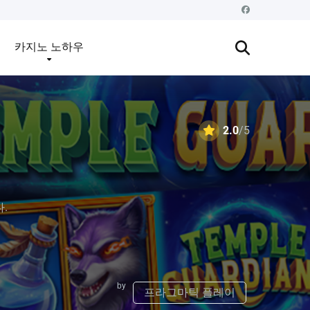
카지노 노하우
2.0
/5
.
by
프라그마틱 플레이