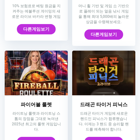
10% 보험료로 베팅 원금을 지
머니 휠 기반 및 게임 쇼 기반으
켜주는 에볼루션 게이밍의 새
로 플레이 되는 얼음 낚시 게임
로운 라이브 바카라 변형 게임
을 통해 최대 5,000배의 놀라운
상금을 수령해보세요.
다른게임보기
다른게임보기
파이어볼 룰렛
드래곤 타이거 피닉스
라이트닝 룰렛과 라이트닝 스
드래곤 타이거 게임에 새로운
톰의 장점을 그대로 녹여낸
핸드인 피닉스가 합류했습니
2025년 최고의 룰렛 게임입니
다. 이제는 3 핸드 중 승리할 핸
다.
드를 예측해야 합니다.