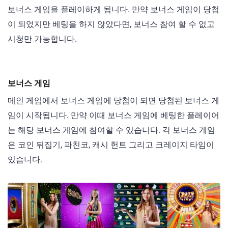
보너스 게임을 플레이하게 됩니다. 만약 보너스 게임이 당첨
이 되었지만 베팅을 하지 않았다면, 보너스 참여 할 수 없고
시청만 가능합니다.
보너스 게임
메인 게임에서 보너스 게임에 당첨이 되면 당첨된 보너스 게
임이 시작됩니다. 만약 이때 보너스 게임에 베팅한 플레이어
는 해당 보너스 게임에 참여할 수 있습니다. 각 보너스 게임
은 코인 뒤집기, 파친코, 캐시 헌트 그리고 크레이지 타임이
있습니다.