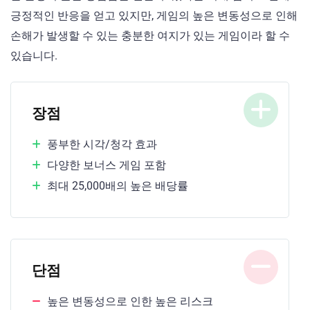
긍정적인 반응을 얻고 있지만, 게임의 높은 변동성으로 인해
손해가 발생할 수 있는 충분한 여지가 있는 게임이라 할 수
있습니다.
장점
풍부한 시각/청각 효과
다양한 보너스 게임 포함
최대 25,000배의 높은 배당률
단점
높은 변동성으로 인한 높은 리스크