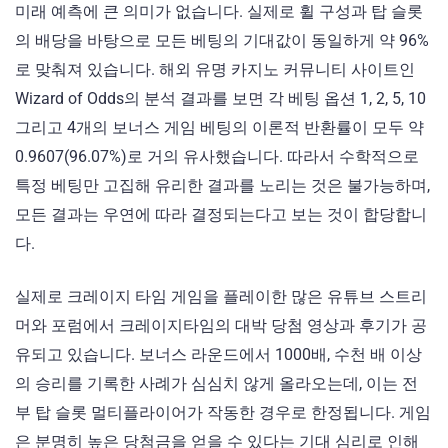
미래 예측에 큰 의미가 없습니다. 실제로 휠 구성과 탑 슬롯
의 배당을 바탕으로 모든 베팅의 기대값이 동일하게 약 96%
로 맞춰져 있습니다. 해외 유명 카지노 커뮤니티 사이트인
Wizard of Odds의 분석 결과를 보면 각 베팅 옵션 1, 2, 5, 10
그리고 4개의 보너스 게임 베팅의 이론적 반환률이 모두 약
0.9607(96.07%)로 거의 유사했습니다. 따라서 수학적으로
특정 베팅만 고집해 유리한 결과를 노리는 것은 불가능하며,
모든 결과는 우연에 따라 결정되는다고 보는 것이 합당합니
다.
실제로 크레이지 타임 게임을 플레이한 많은 유튜브 스트리
머와 포럼에서 크레이지타임의 대박 당첨 영상과 후기가 공
유되고 있습니다. 보너스 라운드에서 1000배, 수천 배 이상
의 승리를 기록한 사례가 심심치 않게 올라오는데, 이는 전
부 탑 슬롯 멀티플라이어가 작동한 경우로 한정됩니다. 게임
은 분명히 높은 당첨금을 얻을 수 있다는 기대 심리로 인해