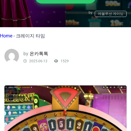
by
에볼루션 게이밍
Home
-
크레이지 타임
by
온카톡톡
2025-06-13
1529