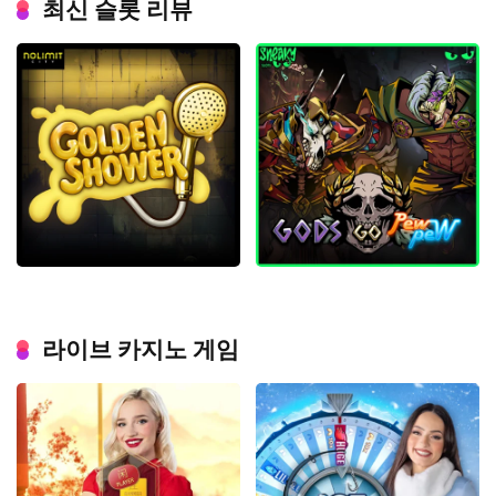
최신 슬롯 리뷰
라이브 카지노 게임