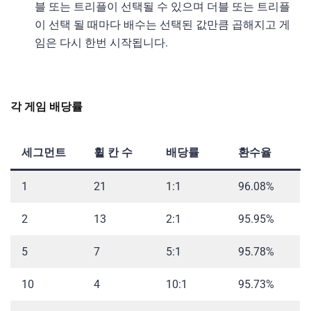
블 또는 트리플이 선택될 수 있으며 더블 또는 트리플
이 선택 될 때마다 배수는 선택된 값만큼 곱해지고 게
임은 다시 한번 시작됩니다.
각 게임 배당률
세그먼트
휠 칸 수
배당률
환수율
1
21
1:1
96.08%
2
13
2:1
95.95%
5
7
5:1
95.78%
10
4
10:1
95.73%