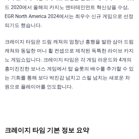
드 2020에서 올해의 카지노 엔터테인먼트 혁신상을 수상,
EGR North America 2024에서는 최우수 신규 게임으로 선정
되기도 했습니다.
크레이지 타임은 드림 캐쳐의 엄청난 흥행을 발판 삼아 드림
캐쳐와 동일한 머니 휠 컨셉으로 제작된 독특한 라이브 카지
노 게임쇼입니다. 크레이지 타임은 각 게임 라운드와 4개의
흥미진진한 보너스 게임에서 탑 슬롯의 배수를 추가할 수 있
는 기회를 통해 보다 박진감 넘치고 스릴 넘치는 새로운 차
원으로 플레이어를 인도합니다.
크레이지 타임 기본 정보 요약