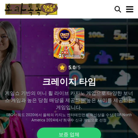
5.0
/5
크레이지 타임
게임쇼 기반의 머니 휠 라이브 카지노 게임으로 다양한 보너
스 게임과 높은 당첨 배당을 제공하는 높은 재미를 제공하는
게임입니다.
SBC 어워드 2020에서 올해의 카지노 엔터테인먼트 혁신상을 수상, EGR North
America 2024에서 최우수 신규 게임으로 선정
보증 업체