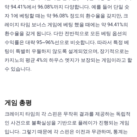
약 94.41%에서 96.08%까지 다양합니다. 예를 들어 단일 숫
자 1에 베팅할 때는 약 96.08% 정도의 환수율을 갖지만, 크
레이지 타임 보너스 게임에 베팅 했을 때에는 약 94.41%의
환수율을 갖게 됩니다. 다만 전반적으로 모든 베팅 옵션의
수익률은 대략 95~96%선으로 비슷합니다. 따라서 특정 베
팅이 특별히 우월하지 않도록 설계되었으며, 장기적으로는
카지노의 평균 4%의 하우스 엣지가 보장되는 게임이라고 할
수 있습니다.
게임 총평
크레이지 타임의 각 스핀은 무작위 결과를 제공하는 독립적
인 사건으로 불확실성을 기반으로 플레이가 진행되는 게임
입니다. 그렇기 때문에 각 스핀은 이전과 무관하며, 통계는