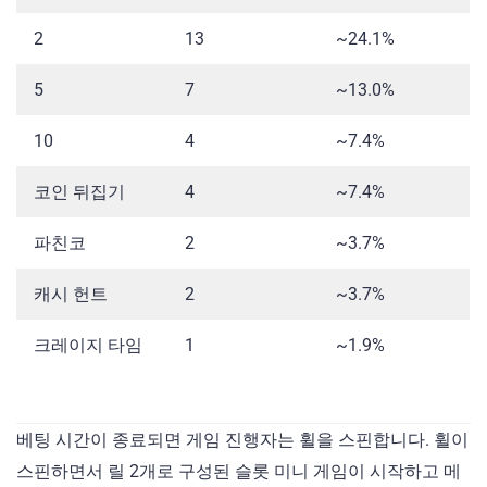
2
13
~24.1%
5
7
~13.0%
10
4
~7.4%
코인 뒤집기
4
~7.4%
파친코
2
~3.7%
캐시 헌트
2
~3.7%
크레이지 타임
1
~1.9%
베팅 시간이 종료되면 게임 진행자는 휠을 스핀합니다. 휠이
스핀하면서 릴 2개로 구성된 슬롯 미니 게임이 시작하고 메