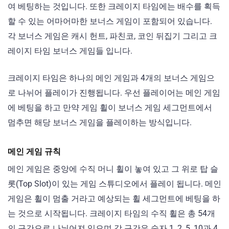
여 베팅하는 것입니다. 또한 크레이지 타임에는 배수를 획득
할 수 있는 어마어마한 보너스 게임이 포함되어 있습니다.
각 보너스 게임은 캐시 헌트, 파친코, 코인 뒤집기 그리고 크
레이지 타임 보너스 게임들 입니다.
크레이지 타임은 하나의 메인 게임과 4개의 보너스 게임으
로 나뉘어 플레이가 진행됩니다. 우선 플레이어는 메인 게임
에 베팅을 하고 만약 게임 휠이 보너스 게임 세그먼트에서
멈추면 해당 보너스 게임을 플레이하는 방식입니다.
메인 게임 규칙
메인 게임은 중앙에 수직 머니 휠이 놓여 있고 그 위로 탑 슬
롯(Top Slot)이 있는 게임 스튜디오에서 플레이 됩니다. 메인
게임은 휠이 멈출 거라고 예상되는 휠 세그먼트에 베팅을 하
는 것으로 시작됩니다. 크레이지 타임의 수직 휠은 총 54개
의 구간으로 나뉘어져 있으며 각 구간은 숫자 1, 2, 5, 10과 4