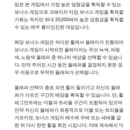
임은 본 게임에서 가장 높은 당첨금을 획득할 수 있는
보너스 게임으로 크레이지 타임 보너스 게임을 획득할
기회는 적지만 최대 20,000배의 높은 당첨금을 획득할
수 있는 매우 흥미진진한 게임입니다.
해당 보너스 게임은 커다란 휠에서 플레이가 진행되며
보너스 게임이 시작되면 플레이어는 우선 녹색, 파랑
색, 노랑색 플래퍼 중 하나의 색상을 선택할 수 있습니
다. 만약 주어진 시간 동안 플래퍼를 결정하지 못한 경
우 자동으로 무작위 플래퍼가 선택됩니다.
플래퍼 선택이 종료 되면 휠이 돌아가고 자신의 플래
퍼가 가르킨 구간의 배당을 획득할 수 있습니다. 단, 휠
세그먼트에는 더블과 트리플 구간이 포함되어 있으며
만약 자신의 플래퍼가 최종적으로 더블 또는 트리플을
가르키면, 보너스 게임의 배수에 두배 또는 세배를 곱
한 뒤 다시 한번 휠을 회전 시킵니다. 이때 계속해서 더