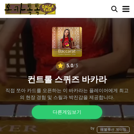
5.0
/5
컨트롤 스퀴즈 바카라
직접 쪼아 카드를 오픈하는 이 바카라는 플레이어에게 최고
의 현장 경험 및 스릴과 박진감을 제공합니다.
다른게임보기
by
에볼루션 게이밍