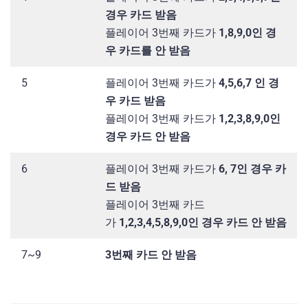
경우 카드 받음
플레이어 3번째 카드가
1,8,9,0인 경
우 카드를 안 받음
5
플레이어 3번째 카드가
4,5,6,7 인 경
우 카드 받음
플레이어 3번째 카드가
1,2,3,8,9,0인
경우 카드 안 받음
6
플레이어 3번째 카드가
6, 7인 경우 카
드 받음
플레이어 3번째 카드
가
1,2,3,4,5,8,9,0인 경우 카드 안 받음
7~9
3번째 카드 안 받음