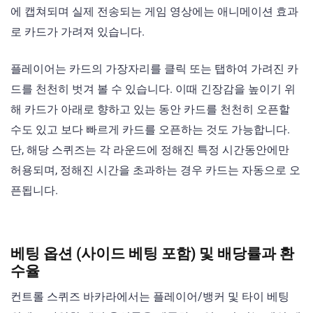
에 캡쳐되며 실제 전송되는 게임 영상에는 애니메이션 효과
로 카드가 가려져 있습니다.
플레이어는 카드의 가장자리를 클릭 또는 탭하여 가려진 카
드를 천천히 벗겨 볼 수 있습니다. 이때 긴장감을 높이기 위
해 카드가 아래로 향하고 있는 동안 카드를 천천히 오픈할
수도 있고 보다 빠르게 카드를 오픈하는 것도 가능합니다.
단, 해당 스퀴즈는 각 라운드에 정해진 특정 시간동안에만
허용되며, 정해진 시간을 초과하는 경우 카드는 자동으로 오
픈됩니다.
베팅 옵션 (사이드 베팅 포함) 및 배당률과 환
수율
컨트롤 스퀴즈 바카라에서는 플레이어/뱅커 및 타이 베팅