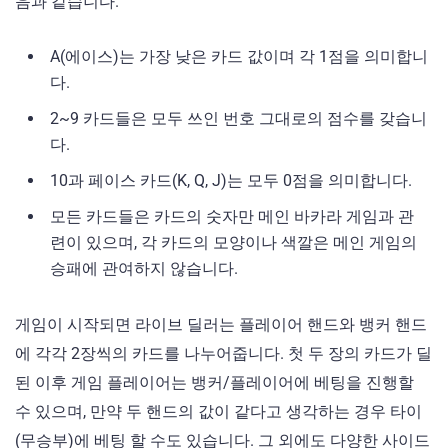
음과 같습니다.
A(에이스)는 가장 낮은 카드 값이며 각 1점을 의미합니
다.
2~9 카드들은 모두 쓰인 번호 그대로의 점수를 갖습니
다.
10과 페이스 카드(K, Q, J)는 모두 0점을 의미합니다.
모든 카드들은 카드의 숫자만 메인 바카라 게임과 관
련이 있으며, 각 카드의 모양이나 색깔은 메인 게임의
승패에 관여하지 않습니다.
게임이 시작되면 라이브 딜러는 플레이어 핸드와 뱅커 핸드
에 각각 2장씩의 카드를 나누어줍니다. 첫 두 장의 카드가 딜
된 이후 게임 플레이어는 뱅커/플레이어에 베팅을 진행할
수 있으며, 만약 두 핸드의 값이 같다고 생각하는 경우 타이
(무승부)에 베팅 할 수도 있습니다. 그 외에도 다양한 사이드