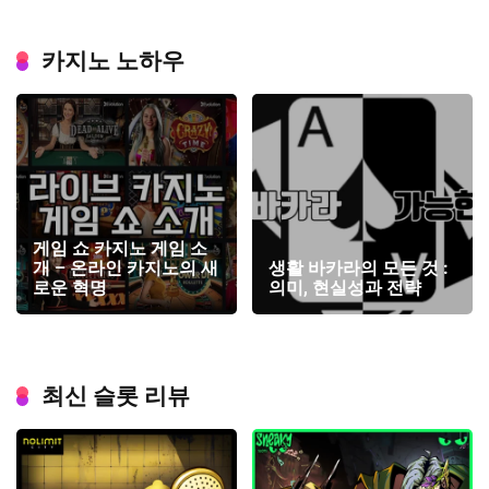
카지노 노하우
게임 쇼 카지노 게임 소
개 – 온라인 카지노의 새
생활 바카라의 모든 것 :
로운 혁명
의미, 현실성과 전략
최신 슬롯 리뷰