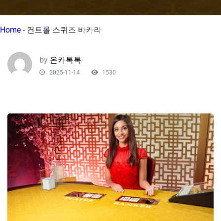
Home
-
컨트롤 스퀴즈 바카라
by
온카톡톡
2025-11-14
1530