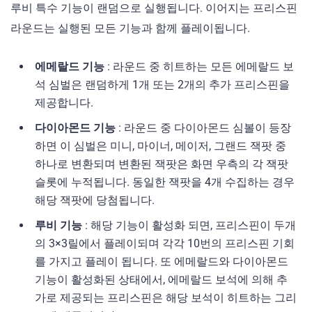
루비 특수 기능이 랜덤으로 실행됩니다. 이어지는 프리스핀
라운드는 실행된 모든 기능과 함께 플레이됩니다.
에메랄드 기능
: 라운드 중 히트하는 모든 에메랄드 보
석 심벌은 랜덤하게 1개 또는 2개의 추가 프리스핀을
제공합니다.
다이아몬드 기능
: 라운드 중 다이아몬드 심볼이 등장
하면 이 심벌은 미니, 마이너, 메이저, 그랜드 잭팟 중
하나로 변환되며 변환된 잭팟은 화면 우측의 각 잭팟
슬롯에 누적됩니다. 동일한 잭팟을 4개 수집하는 경우
해당 잭팟에 당첨됩니다.
루비 기능
: 해당 기능이 활성화 되면, 프리스핀이 두개
의 3×3릴에서 플레이되며 각각 10번의 프리스핀 기회
를 가지고 플레이 됩니다. 또 에메랄드와 다이아몬드
기능이 활성화된 상태에서, 에메랄드 보석에 의해 추
가로 제공되는 프리스핀은 해당 보석이 히트하는 그리