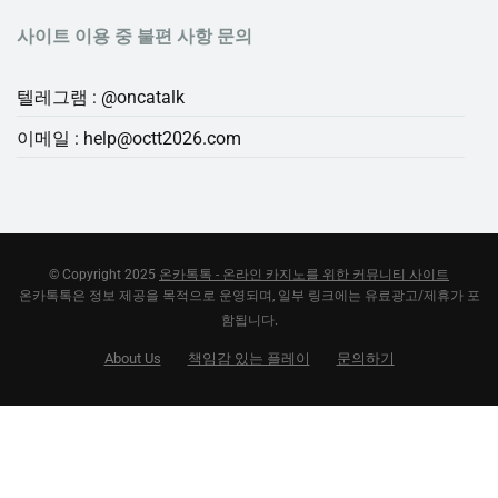
사이트 이용 중 불편 사항 문의
텔레그램 : @oncatalk
이메일 :
help@octt2026.com
© Copyright 2025
온카톡톡 - 온라인 카지노를 위한 커뮤니티 사이트
온카톡톡은 정보 제공을 목적으로 운영되며, 일부 링크에는 유료광고/제휴가 포
함됩니다.
About Us
책임감 있는 플레이
문의하기