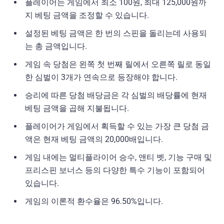
플레이어는 게임에서 최소 100원, 최대 125,000원까
지 베팅 금액을 조정할 수 있습니다.
설정된 베팅 금액은 한 번의 스핀을 돌리는데 사용되
는 총 금액입니다.
게임 속 당첨은 왼쪽 첫 번째 릴에서 오른쪽 릴로 동일
한 심벌이 3개가 연속으로 등장해야 합니다.
승리에 따른 당첨 배당금은 각 심벌의 배당률에 현재
베팅 금액을 곱해 지불됩니다.
플레이어가 게임에서 획득할 수 있는 가장 큰 당첨 금
액은 현재 베팅 금액의 20,000배입니다.
게임 내에는 멀티플라이어 승수, 앤티 벳, 기능 구매 및
프리스핀 보너스 등의 다양한 특수 기능이 포함되어
있습니다.
게임의 이론적 환수율은 96.50%입니다.