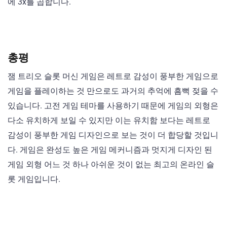
에 3x를 곱합니다.
총평
잼 트리오 슬롯 머신 게임은 레트로 감성이 풍부한 게임으로
게임을 플레이하는 것 만으로도 과거의 추억에 흠뻑 젖을 수
있습니다. 고전 게임 테마를 사용하기 때문에 게임의 외형은
다소 유치하게 보일 수 있지만 이는 유치함 보다는 레트로
감성이 풍부한 게임 디자인으로 보는 것이 더 합당할 것입니
다. 게임은 완성도 높은 게임 메커니즘과 멋지게 디자인 된
게임 외형 어느 것 하나 아쉬운 것이 없는 최고의 온라인 슬
롯 게임입니다.