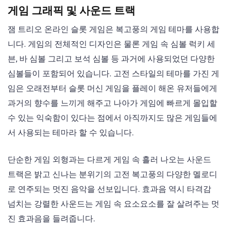
게임 그래픽 및 사운드 트랙
잼 트리오 온라인 슬롯 게임은 복고풍의 게임 테마를 사용합
니다. 게임의 전체적인 디자인은 물론 게임 속 심볼 럭키 세
븐, 바 심볼 그리고 보석 심볼 등 과거에 사용되었던 다양한
심볼들이 포함되어 있습니다. 고전 스타일의 테마를 가진 게
임은 오래전부터 슬롯 머신 게임을 플레이 해온 유저들에게
과거의 향수를 느끼게 해주고 나아가 게임에 빠르게 몰입할
수 있는 익숙함이 있다는 점에서 아직까지도 많은 게임들에
서 사용되는 테마라 할 수 있습니다.
단순한 게임 외형과는 다르게 게임 속 흘러 나오는 사운드
트랙은 밝고 신나는 분위기의 고전 복고풍의 다양한 멜로디
로 연주되는 멋진 음악을 선보입니다. 효과음 역시 타격감
넘치는 강렬한 사운드는 게임 속 요소요소를 잘 살려주는 멋
진 효과음을 들려줍니다.