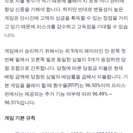
으로 지불 횟수가 적기 때문에 플레이 시 보유 머니 관리에
항상 신중을 기해야 합니다. 하지만 반대로 변동성이 높은
게임은 단시간에 고액의 상금을 획득할 수 있는 장점을 가지
고 있기 때문에 리스크를 감수하고 고득점을 기대할 수 있습
니다.
게임에서 승리하기 위해서는 위 9개의 페이라인 안 왼쪽 첫
번째 릴에서 오른쪽 릴로 동일한 심벌이 3개가 등장하면 당
첨 조합으로 간주합니다. 당첨에 따른 당첨금 지불은 현재
베팅 금액에 당첨된 심벌의 배당률을 곱해서 지불됩니다. 기
본 게임을 플레이 할 때 환수율(RTP)는 96.50%이며 프리스
핀에서는 제공되는 추가 기능 여부에 따라 96.49% ~
96.51%입니다.
게임 기본 규칙