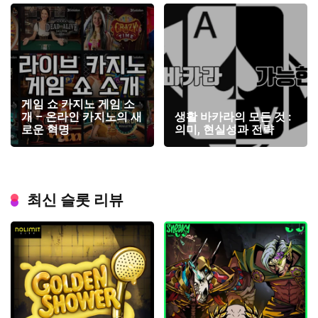
게임 쇼 카지노 게임 소
개 – 온라인 카지노의 새
생활 바카라의 모든 것 :
로운 혁명
의미, 현실성과 전략
최신 슬롯 리뷰