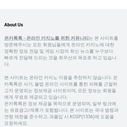
About Us
온카톡톡 - 온라인 카지노를 위한 커뮤니티
는 본 사이트를
방문해주시는 모든 회원님들에게 온라인 카지노에 대한
정확한 정보 전달 및 게임 시장의 최신 뉴스를 누구보다
빠르게 전달해 드리는 것을 최우선의 목표로 하고 있습니
다.
본 사이트는 온라인 카지노 이용을 추천하지 않습니다. 온
카톡톡은 사기, 불법 온라인 사이트를 통한 피해를 근절하
고자 운영되는 정보제공 사이트이며, 모든 정보는 회원들
에게 무료로 제공되고 있습니다.
온카톡톡은 정보 제공을 목적으로 운영되며, 일부 링크에
는 유료광고/제휴가 포함됩니다. 본 사이트는 국내 법령과
연령 제한을 준수하고, 과몰입 시 KCGP(1336)에 도움을
요청하세요.