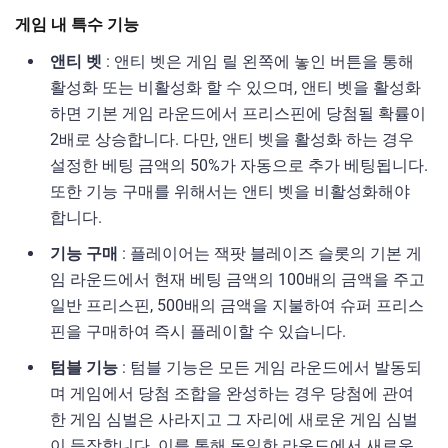
게임 내 특수 기능
앤티 벳
: 앤티 벳은 게임 릴 왼쪽에 놓인 버튼을 통해
활성화 또는 비활성화 할 수 있으며, 앤티 벳을 활성화
하면 기본 게임 라운드에서 프리스핀에 당첨될 확률이
2배로 상승합니다. 다만, 앤티 벳을 활성화 하는 경우
설정한 베팅 금액의 50%가 자동으로 추가 베팅됩니다.
또한 기능 구매를 위해서는 앤티 벳을 비활성화해야
합니다.
기능 구매
: 플레이어는 잭팟 블레이즈 슬롯의 기본 게
임 라운드에서 현재 베팅 금액의 100배의 금액을 주고
일반 프리스핀, 500배의 금액을 지불하여 슈퍼 프리스
핀을 구매하여 즉시 플레이할 수 있습니다.
텀블 기능
: 텀블 기능은 모든 게임 라운드에서 발동되
며 게임에서 당첨 조합을 완성하는 경우 당첨에 관여
한 게임 심벌은 사라지고 그 자리에 새로운 게임 심벌
이 등장합니다. 이를 통해 동일한 라운드에서 새로운