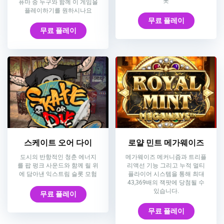
롯
퓨마 중 누구와 함께 이 게임을
플레이하기를 원하시나요
무료 플레이
무료 플레이
스케이트 오어 다이
로얄 민트 메가웨이즈
도시의 반항적인 청춘 에너지
메가웨이즈 메커니즘과 트리플
를 팝 펑크 사운드와 함께 릴 위
리액선 기능 그리고 누적 멀티
에 담아낸 익스트림 슬롯 모험
플라이어 시스템을 통해 최대
43,369배의 잭팟에 당첨될 수
있습니다.
무료 플레이
무료 플레이