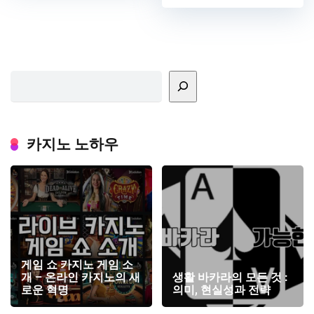
검색
카지노 노하우
게임 쇼 카지노 게임 소
개 – 온라인 카지노의 새
생활 바카라의 모든 것 :
로운 혁명
의미, 현실성과 전략