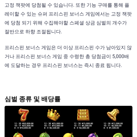
고정 잭팟에 당첨될 수 있습니다. 또한 기능 구매를 통해 플
레이할 수 있는 슈퍼 프리스핀 보너스 게임에서는 고정 잭팟
에 당첨 되기 위해 수집해야할 스페셜 상금 심벌의 개수가
절반으로 하향 조절됩니다.
프리스핀 보너스 게임은 더 이상 프리스핀 수가 남아있지 않
거나 프리스핀 보너스 게임 중 수령한 총 당첨금이 5,000배
에 도달하는 경우 프리스핀 보너스는 즉시 종료 됩니다.
심벌 종류 및 배당률