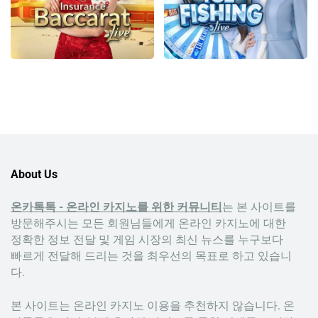
About Us
온카톡톡 - 온라인 카지노를 위한 커뮤니티
는 본 사이트를
방문해주시는 모든 회원님들에게 온라인 카지노에 대한
정확한 정보 전달 및 게임 시장의 최신 뉴스를 누구보다
빠르게 전달해 드리는 것을 최우선의 목표로 하고 있습니
다.
본 사이트는 온라인 카지노 이용을 추천하지 않습니다. 온