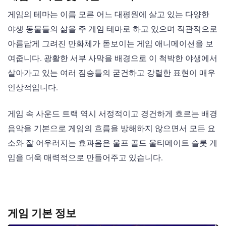
게임의 테마는 이름 모른 어느 대평원에 살고 있는 다양한
야생 동물들의 삶을 주 게임 테마로 하고 있으며 직관적으로
아름답게 그려진 만화체가 돋보이는 게임 애니메이션을 보
여줍니다. 광활한 서부 사막을 배경으로 이 척박한 야생에서
살아가고 있는 여러 짐승들의 굳건하고 강렬한 표현이 매우
인상적입니다.
게임 속 사운드 트랙 역시 서정적이고 경건하게 흐르는 배경
음악을 기본으로 게임의 흐름을 방해하지 않으면서 모든 요
소와 잘 어우러지는 효과음은 울프 골드 울티메이트 슬롯 게
임을 더욱 매력적으로 만들어주고 있습니다.
게임 기본 정보