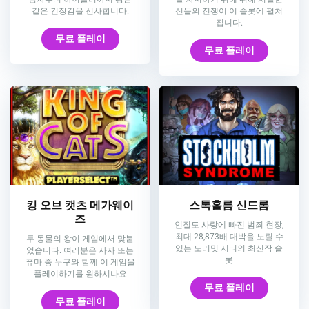
같은 긴장감을 선사합니다.
신들의 전쟁이 이 슬롯에 펼쳐
집니다.
무료 플레이
무료 플레이
킹 오브 캣츠 메가웨이
스톡홀름 신드롬
즈
인질도 사랑에 빠진 범죄 현장,
최대 28,873배 대박을 노릴 수
두 동물의 왕이 게임에서 맞붙
있는 노리밋 시티의 최신작 슬
었습니다. 여러분은 사자 또는
롯
퓨마 중 누구와 함께 이 게임을
플레이하기를 원하시나요
무료 플레이
무료 플레이