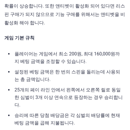
확률이 상승합니다. 또한 앤티벳이 활성화 되어 있다면 리스
핀 구매가 되지 않으므로 기능 구매를 위해서는 앤티벳을 비
활성화 해야 합니다.
게임 기본 규칙
플레이어는 게임에서 최소 200원, 최대 160,000원까
지 베팅 금액을 조정할 수 있습니다.
설정된 베팅 금액은 한 번의 스핀을 돌리는데 사용되
는 총 금액입니다.
25개의 페이 라인 안에서 왼쪽에서 오른쪽 릴로 동일
한 심벌이 3개 이상 연속으로 등장하는 경우 승리합니
다.
승리에 따른 당첨 배당금은 각 심벌의 배당률에 현재
베팅 금액을 곱해 지불됩니다.