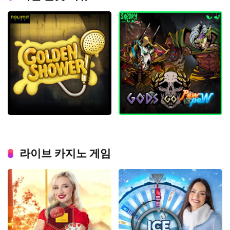
라이브 카지노 게임