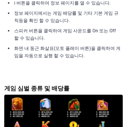
i 버튼을 클릭하여 정보 페이지를 열 수 있습니다.
정보 페이지에서는 게임 배당률 및 기타 기본 게임 규
칙등을 확인 할 수 있습니다.
스피커 버튼을 클릭하여 게임 사운드를 On 또는 Off
할 수 있습니다.
화면 내 둥근 화살표(오토 플레이 버튼)을 클릭하여 게
임을 자동으로 실행 할 수 있습니다.
게임 심벌 종류 및 배당률