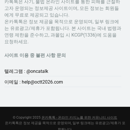
카톡톡은 사기, 불법 온라인 사이트를 통한 피해를 근절하
고자 운영되는 정보제공 사이트이며, 모든 정보는 회원들
에게 무료로 제공되고 있습니다.
온카톡톡은 정보 제공을 목적으로 운영되며, 일부 링크에
는 유료광고/제휴가 포함됩니다. 본 사이트는 국내 법령과
연령 제한을 준수하고, 과몰입 시 KCGP(1336)에 도움을
요청하세요.
사이트 이용 중 불편 사항 문의
텔레그램 : @oncatalk
이메일 :
help@octt2026.com
© Copyright 2025
온카톡톡 - 온라인 카지노를 위한 커뮤니티 사이트
온카톡톡은 정보 제공을 목적으로 운영되며, 일부 링크에는 유료광고/제휴가 포
함됩니다.