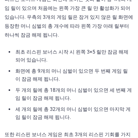
임 릴이 있으며 처음에는 왼쪽 가장 큰 릴 만 활성화가 되어
있습니다. 우측의 3개의 게임 릴은 잠겨 있지 않은 릴 화면에
등장한 머니 심벌의 총 개수에 따라 왼쪽 가장 아래 릴부터
하나씩 잠금 해제 됩니다.
최초 리스핀 보너스 시작 시 왼쪽 3×5 릴만 잠금 해제
되어 있습니다.
화면에 총 9개의 머니 심벌이 있으면 두 번째 게임 릴
이 잠금 해제 됩니다.
두 개의 릴에 총 18개의 머니 심벌이 있으면 세 번째 게
임 릴이 잠금 해제 됩니다.
세 개의 릴에 총 32개의 머니 심벌이 있으면 마지막 게
임 릴이 잠금 해제 됩니다.
또한 리스핀 보너스 게임은 최초 3개의 리스핀 기회를 가지