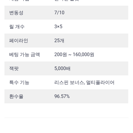
변동성
7/10
릴 개수
3×5
페이라인
25개
베팅 가능 금액
200원 ~ 160,000원
잭팟
5,000배
특수 기능
리스핀 보너스, 멀티플라이어
환수율
96.57%