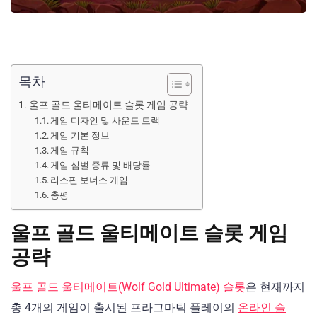
목차
울프 골드 울티메이트 슬롯 게임 공략
게임 디자인 및 사운드 트랙
게임 기본 정보
게임 규칙
게임 심벌 종류 및 배당률
리스핀 보너스 게임
총평
울프 골드 울티메이트 슬롯 게임
공략
울프 골드 울티메이트(Wolf Gold Ultimate) 슬롯
은 현재까지
총 4개의 게임이 출시된 프라그마틱 플레이의
온라인 슬