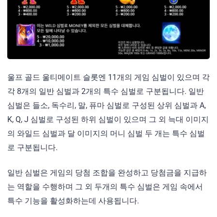
울프 골드 울티메이트 슬롯엔 11개의 게임 심벌이 있으며 각
각 8개의 일반 심벌과 2개의 특수 심벌로 구분됩니다. 일반
심벌은 들소, 독수리, 말, 퓨마 심벌로 구성된 상위 심벌과 A,
K, Q, J 심벌로 구성된 하위 심벌이 있으며 그 외 늑대 이미지
의 와일드 심벌과 달 이미지의 머니 심벌 두 개는 특수 심벌
로 구분됩니다.
일반 심벌은 게임의 당첨 조합을 완성하고 당첨금을 지급하
는 역할을 수행하며 그 외 두개의 특수 심벌은 게임 속에서
특수 기능을 활성화하는데 사용됩니다.