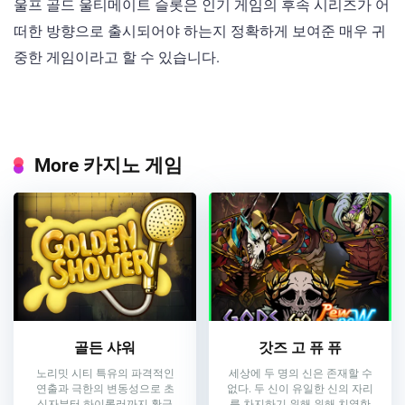
울프 골드 울티메이트 슬롯은 인기 게임의 후속 시리즈가 어
떠한 방향으로 출시되어야 하는지 정확하게 보여준 매우 귀
중한 게임이라고 할 수 있습니다.
More 카지노 게임
골든 샤워
갓즈 고 퓨 퓨
노리밋 시티 특유의 파격적인
세상에 두 명의 신은 존재할 수
연출과 극한의 변동성으로 초
없다. 두 신이 유일한 신의 자리
심자부터 하이롤러까지 황금
를 차지하기 위해 위해 치열한