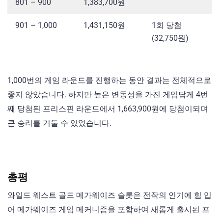
801 – 900
1,383,700원
901 – 1,000
1,431,150원
1회 당첨
(32,750원)
1,000번의 게임 라운드를 진행하는 동안 결과는 전체적으로
좋지 않았습니다. 하지만 높은 변동성을 가진 게임답게 4번
째 당첨된 프리스핀 라운드에서 1,663,900원에 당첨이되며
큰 승리를 거둘 수 있었습니다.
총평
와일드 웨스트 골드 메가웨이즈 슬롯은 전작의 인기에 힘 입
어 메가웨이즈 게임 메커니즘을 포함하여 새롭게 출시된 프