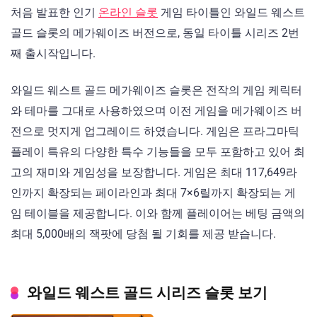
처음 발표한 인기
온라인 슬롯
게임 타이틀인 와일드 웨스트
골드 슬롯의 메가웨이즈 버전으로, 동일 타이틀 시리즈 2번
째 출시작입니다.
와일드 웨스트 골드 메가웨이즈 슬롯은 전작의 게임 케릭터
와 테마를 그대로 사용하였으며 이전 게임을 메가웨이즈 버
전으로 멋지게 업그레이드 하였습니다. 게임은 프라그마틱
플레이 특유의 다양한 특수 기능들을 모두 포함하고 있어 최
고의 재미와 게임성을 보장합니다. 게임은 최대 117,649라
인까지 확장되는 페이라인과 최대 7×6릴까지 확장되는 게
임 테이블을 제공합니다. 이와 함께 플레이어는 베팅 금액의
최대 5,000배의 잭팟에 당첨 될 기회를 제공 받습니다.
와일드 웨스트 골드 시리즈 슬롯 보기