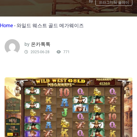
by
프라그마틱 플레이
Home
-
와일드 웨스트 골드 메가웨이즈
by
온카톡톡
2025-06-28
771