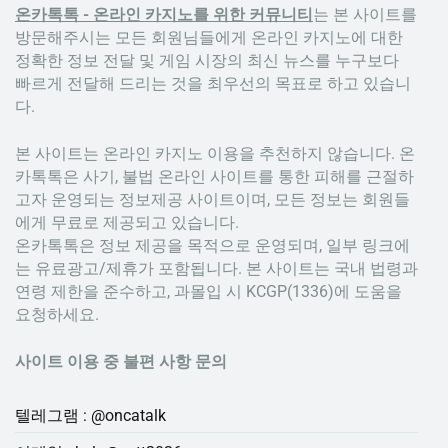
온카톡톡 - 온라인 카지노를 위한 커뮤니티
는 본 사이트를
방문해주시는 모든 회원님들에게 온라인 카지노에 대한
정확한 정보 전달 및 게임 시장의 최신 뉴스를 누구보다
빠르게 전달해 드리는 것을 최우선의 목표로 하고 있습니
다.
본 사이트는 온라인 카지노 이용을 추천하지 않습니다. 온
카톡톡은 사기, 불법 온라인 사이트를 통한 피해를 근절하
고자 운영되는 정보제공 사이트이며, 모든 정보는 회원들
에게 무료로 제공되고 있습니다.
온카톡톡은 정보 제공을 목적으로 운영되며, 일부 링크에
는 유료광고/제휴가 포함됩니다. 본 사이트는 국내 법령과
연령 제한을 준수하고, 과몰입 시 KCGP(1336)에 도움을
요청하세요.
사이트 이용 중 불편 사항 문의
텔레그램 : @oncatalk