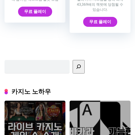
43,369배의 잭팟에 당첨될 수
있습니다.
무료 플레이
무료 플레이
검색
카지노 노하우