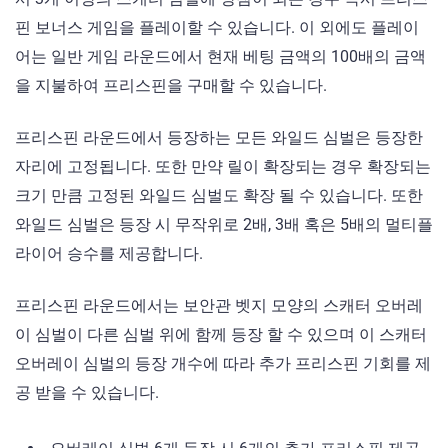
핀 보너스 게임을 플레이할 수 있습니다. 이 외에도 플레이
어는 일반 게임 라운드에서 현재 베팅 금액의 100배의 금액
을 지불하여 프리스핀을 구매할 수 있습니다.
프리스핀 라운드에서 등장하는 모든 와일드 심벌은 등장한
자리에 고정됩니다. 또한 만약 릴이 확장되는 경우 확장되는
크기 만큼 고정된 와일드 심벌도 확장 될 수 있습니다. 또한
와일드 심벌은 등장 시 무작위로 2배, 3배 혹은 5배의 멀티플
라이어 승수를 제공합니다.
프리스핀 라운드에서는 보안관 벳지 모양의 스캐터 오버레
이 심벌이 다른 심벌 위에 함께 등장 할 수 있으며 이 스캐터
오버레이 심벌의 등장 개수에 따라 추가 프리스핀 기회를 제
공 받을 수 있습니다.