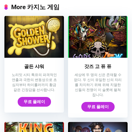
More 카지노 게임
골든 샤워
갓즈 고 퓨 퓨
노리밋 시티 특유의 파격적인
세상에 두 명의 신은 존재할 수
연출과 극한의 변동성으로 초
없다. 두 신이 유일한 신의 자리
심자부터 하이롤러까지 황금
를 차지하기 위해 위해 치열한
같은 긴장감을 선사합니다.
신들의 전쟁이 이 슬롯에 펼쳐
집니다.
무료 플레이
무료 플레이