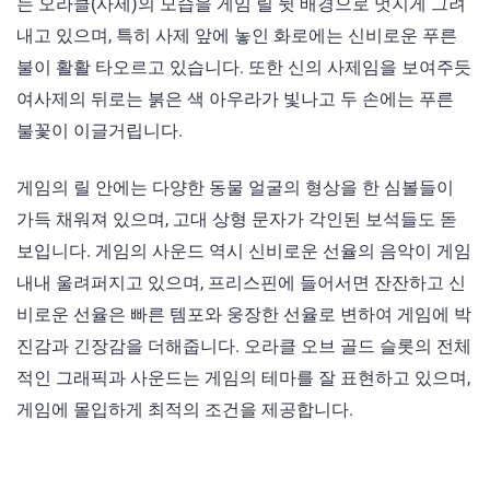
는 오라클(사제)의 모습을 게임 릴 뒷 배경으로 멋지게 그려
내고 있으며, 특히 사제 앞에 놓인 화로에는 신비로운 푸른
불이 활활 타오르고 있습니다. 또한 신의 사제임을 보여주듯
여사제의 뒤로는 붉은 색 아우라가 빛나고 두 손에는 푸른
불꽃이 이글거립니다.
게임의 릴 안에는 다양한 동물 얼굴의 형상을 한 심볼들이
가득 채워져 있으며, 고대 상형 문자가 각인된 보석들도 돋
보입니다. 게임의 사운드 역시 신비로운 선율의 음악이 게임
내내 울려퍼지고 있으며, 프리스핀에 들어서면 잔잔하고 신
비로운 선율은 빠른 템포와 웅장한 선율로 변하여 게임에 박
진감과 긴장감을 더해줍니다. 오라클 오브 골드 슬롯의 전체
적인 그래픽과 사운드는 게임의 테마를 잘 표현하고 있으며,
게임에 몰입하게 최적의 조건을 제공합니다.