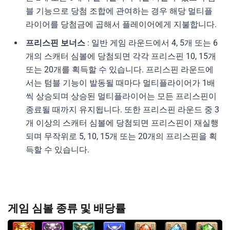
블 기능으로 당첨 조합에 관여하는 경우 해당 멀티플
라이어를 당첨금에 곱해서 플레이어에게 지불합니다.
프리스핀 보너스
: 일반 게임 라운드에서 4, 5개 또는 6
개의 스캐터 심볼에 당첨되면 각각 프리스핀 10, 15개
또는 20개를 획득할 수 있습니다. 프리스핀 라운드에
서는 텀블 기능이 발동될 때마다 멀티플라이어가 1배
씩 상승되며 상승된 멀티플라이어는 모든 프리스핀이
종료될 때까지 유지됩니다. 또한 프리스핀 라운드 중 3
개 이상의 스캐터 심볼에 당첨되면 프리스핀이 재실행
되며 무작위로 5, 10, 15개 또는 20개의 프리스핀을 획
득할 수 있습니다.
게임 심볼 종류 및 배당률