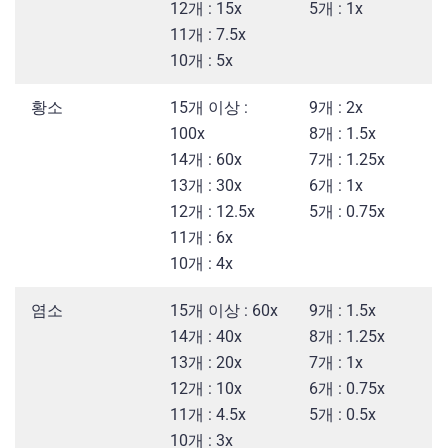
12개 : 15x
5개 : 1x
11개 : 7.5x
10개 : 5x
황소
15개 이상 :
9개 : 2x
100x
8개 : 1.5x
14개 : 60x
7개 : 1.25x
13개 : 30x
6개 : 1x
12개 : 12.5x
5개 : 0.75x
11개 : 6x
10개 : 4x
염소
15개 이상 : 60x
9개 : 1.5x
14개 : 40x
8개 : 1.25x
13개 : 20x
7개 : 1x
12개 : 10x
6개 : 0.75x
11개 : 4.5x
5개 : 0.5x
10개 : 3x