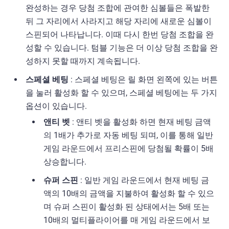
완성하는 경우 당첨 조합에 관여한 심볼들은 폭발한
뒤 그 자리에서 사라지고 해당 자리에 새로운 심볼이
스핀되어 나타납니다. 이때 다시 한번 당첨 조합을 완
성할 수 있습니다. 텀블 기능은 더 이상 당첨 조합을 완
성하지 못할 때까지 계속됩니다.
스페셜 베팅
: 스페셜 베팅은 릴 화면 왼쪽에 있는 버튼
을 눌러 활성화 할 수 있으며, 스페셜 베팅에는 두 가지
옵션이 있습니다.
앤티 벳
: 앤티 벳을 활성화 하면 현재 베팅 금액
의 1배가 추가로 자동 베팅 되며, 이를 통해 일반
게임 라운드에서 프리스핀에 당첨될 확률이 5배
상승합니다.
슈퍼 스핀
: 일반 게임 라운드에서 현재 베팅 금
액의 10배의 금액을 지불하여 활성화 할 수 있으
며 슈퍼 스핀이 활성화 된 상태에서는 5배 또는
10배의 멀티플라이어를 매 게임 라운드에서 보