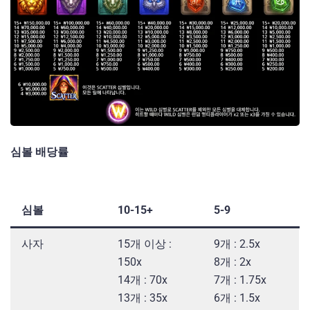
심볼 배당률
심볼
10-15+
5-9
사자
15개 이상 :
9개 : 2.5x
150x
8개 : 2x
14개 : 70x
7개 : 1.75x
13개 : 35x
6개 : 1.5x