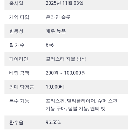
출시일
2025년 11월 03일
게임 타입
온라인 슬롯
변동성
매우 높음
릴 개수
6×6
페이라인
클러스터 지불 방식
베팅 금액
200원 ~ 100,000원
최대 당첨금
10,000배
특수 기능
프리스핀, 멀티플라이어, 슈퍼 스핀
기능 구매, 텀블 기능, 앤티 벳
환수율
96.55%