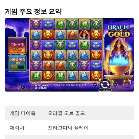
게임 주요 정보 요약
게임 타이틀
오라클 오브 골드
제작사
프라그마틱 플레이