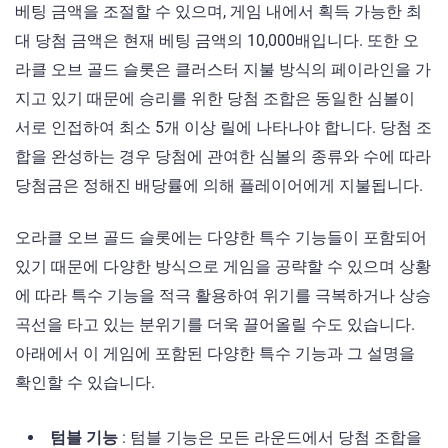
베팅 금액을 조절할 수 있으며, 게임 내에서 획득 가능한 최
대 당첨 금액은 현재 베팅 금액의 10,000배입니다. 또한 오
라클 오브 골드 슬롯은 클러스터 지불 방식의 페이라인을 가
지고 있기 때문에 승리를 위한 당첨 조합은 동일한 심볼이
서로 인접하여 최소 5개 이상 릴에 나타나야 합니다. 당첨 조
합을 완성하는 경우 당첨에 관여한 심볼의 종류와 수에 따라
당첨금은 정해진 배당률에 의해 플레이어에게 지불됩니다.
오라클 오브 골드 슬롯에는 다양한 특수 기능들이 포함되어
있기 때문에 다양한 방식으로 게임을 공략할 수 있으며 상황
에 따라 특수 기능을 적극 활용하여 위기를 극복하거나 상승
곡선을 타고 있는 분위기를 더욱 끌어올릴 수도 있습니다.
아래에서 이 게임에 포함된 다양한 특수 기능과 그 설명을
확인할 수 있습니다.
텀블 기능
: 텀블 기능은 모든 라운드에서 당첨 조합을