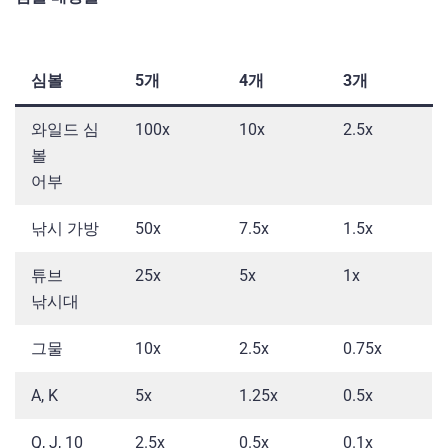
심볼
5개
4개
3개
와일드 심
100x
10x
2.5x
볼
어부
낚시 가방
50x
7.5x
1.5x
튜브
25x
5x
1x
낚시대
그물
10x
2.5x
0.75x
A, K
5x
1.25x
0.5x
Q, J, 10
2.5x
0.5x
0.1x