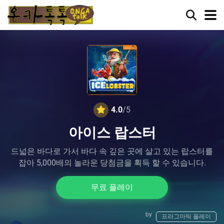
4.0
/5
아이스 랍스터
드넓은 바다로 가서 바다 속 깊은 곳에 살고 있는 랍스터를
잡아 5,000배의 놀라운 당첨금을 획득 할 수 있습니다.
무료 플레이
by
프라그마틱 플레이