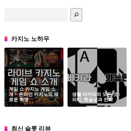
검색
카지노 노하우
게임 쇼 카지노 게임 소
개 – 온라인 카지노의 새
생활 바카라의 모든 것 :
로운 혁명
의미, 현실성과 전략
최신 슬롯 리뷰