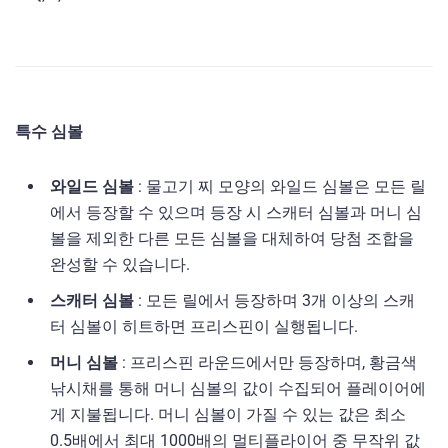
특수 심볼
와일드 심볼
: 물고기 찌 모양의 와일드 심볼은 모든 릴
에서 등장할 수 있으며 등장 시 스캐터 심볼과 머니 심
볼을 제외한 다른 모든 심볼을 대체하여 당첨 조합을
완성할 수 있습니다.
스캐터 심볼
: 모든 릴에서 등장하며 3개 이상의 스캐
터 심볼이 히트하면 프리스핀이 실행됩니다.
머니 심볼
: 프리스핀 라운드에서만 등장하며, 황금색
낚시채를 통해 머니 심볼의 값이 수집되어 플레이어에
게 지불됩니다. 머니 심볼이 가질 수 있는 값은 최소
0.5배에서 최대 1000배의 멀티플라이어 중 무작위 값