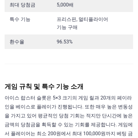
최대 당첨금
5,000배
특수 기능
프리스핀, 멀티플라이어
기능 구매
환수율
96.53%
게임 규칙 및 특수 기능 소개
아이스 랍스터 슬롯은 5×3 크기의 게임 릴과 20개의 페이라
인을 베이스로 플레이가 진행됩니다. 또한 매우 높은 변동성
을 가지고 있어 평균적인 당첨 기회는 적지만 단시간에 높은
금액의 당첨금을 획득할 수 있는 기회를 제공합니다. 게임에
서 플레이어는 최소 200원에서 최대 100,000원까지 베팅 금