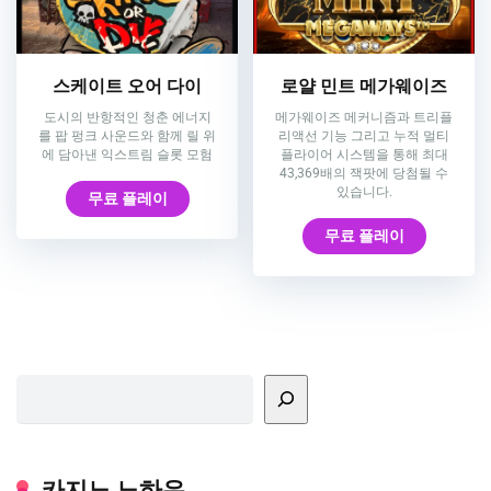
스케이트 오어 다이
로얄 민트 메가웨이즈
도시의 반항적인 청춘 에너지
메가웨이즈 메커니즘과 트리플
를 팝 펑크 사운드와 함께 릴 위
리액선 기능 그리고 누적 멀티
에 담아낸 익스트림 슬롯 모험
플라이어 시스템을 통해 최대
43,369배의 잭팟에 당첨될 수
있습니다.
무료 플레이
무료 플레이
검색
카지노 노하우