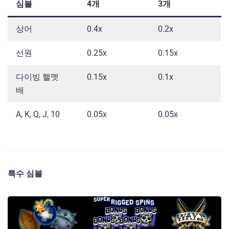
심볼
4개
3개
상어
0.4x
0.2x
선원
0.25x
0.15x
다이빙 핼멧
0.15x
0.1x
배
A, K, Q, J, 10
0.05x
0.05x
특수 심볼