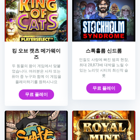
킹 오브 캣츠 메가웨이
스톡홀름 신드롬
즈
인질도 사랑에 빠진 범죄 현장,
최대 28,873배 대박을 노릴 수
두 동물의 왕이 게임에서 맞붙
있는 노리밋 시티의 최신작 슬
었습니다. 여러분은 사자 또는
롯
퓨마 중 누구와 함께 이 게임을
플레이하기를 원하시나요
무료 플레이
무료 플레이