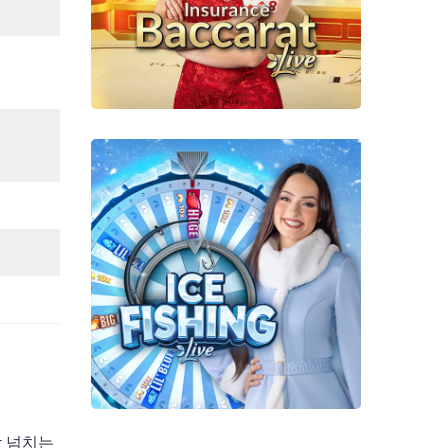
감 넘치는