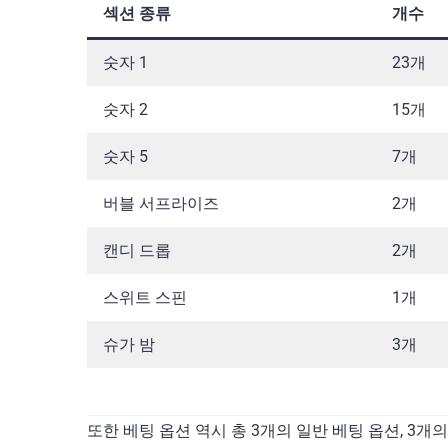
섹션 종류
개수
숫자 1
23개
숫자 2
15개
숫자 5
7개
버블 서프라이즈
2개
캔디 드롭
2개
스위트 스핀
1개
슈가 밤
3개
또한 베팅 옵션 역시 총 3개의 일반 베팅 옵션, 3개