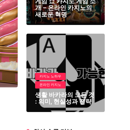
게임 쇼 카지노 게임 소
개 – 온라인 카지노의
새로운 혁명
카지노 노하우
온라인 카지노
생활 바카라의 모든 것
: 의미, 현실성과 전략