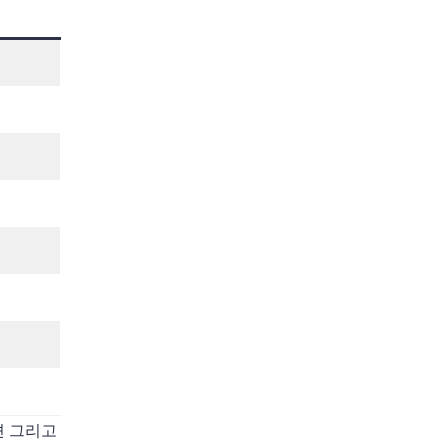
션 그리고