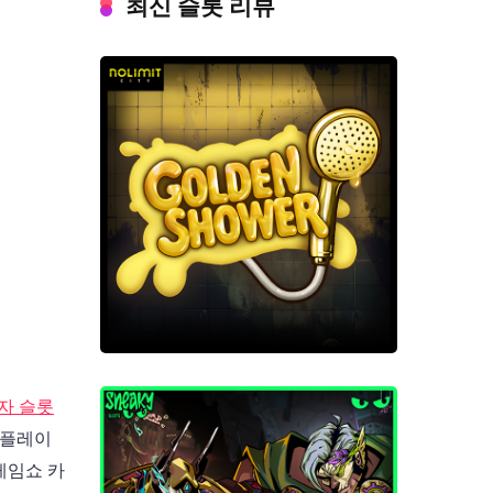
최신 슬롯 리뷰
자 슬롯
 플레이
게임쇼 카