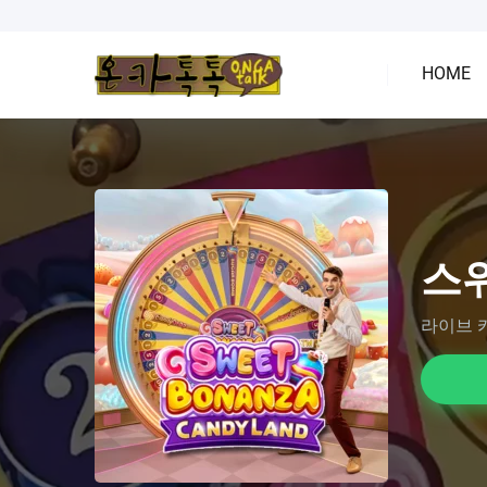
HOME
스
라이브 