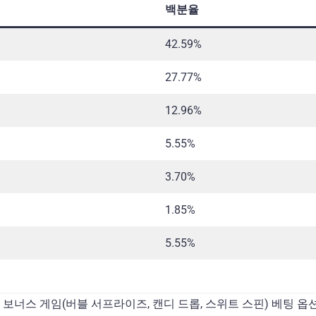
백분율
42.59%
27.77%
12.96%
5.55%
3.70%
1.85%
5.55%
의 보너스 게임(버블 서프라이즈, 캔디 드롭, 스위트 스핀) 베팅 옵