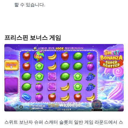
할 수 있습니다.
프리스핀 보너스 게임
스위트 보난자 슈퍼 스캐터 슬롯의 일반 게임 라운드에서 스