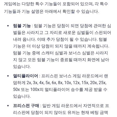
게임에는 다양한 특수 기능들이 포함되어 있으며, 각 특수
기능들과 기능 설명은 아래에서 확인할 수 있습니다.
텀블 기능
: 텀블 기능은 당첨이 되면 당첨에 관여한 심
벌들은 사라지고 그 자리로 새로운 심벌들이 스핀되어
내려 옵니다. 이때 추가 당첨이 될 수 있습니다. 텀블
기능은 더 이상 당첨이 되지 않을 때까지 계속됩니다.
텀블 기능 중에 스캐터 심벌과 보너스 심벌은 사라지
지 않고 모든 텀블 기능이 종료될 때까지 화면에 남아
있습니다.
멀티플라이어
: 프리스핀 보너스 게임 라운드에서 랜
덤하게 2x, 3x, 4x, 5x, 6x, 8x, 10x, 12x, 15x, 20x, 25x,
50x 또는 100x의 멀티플라이어 승수를 제공 받을 수
있습니다.
프리스핀 구매
: 일반 게임 라운드에서 자연적으로 프
리스핀에 당첨이 되지 않아도 유저는 현재 베팅 금액