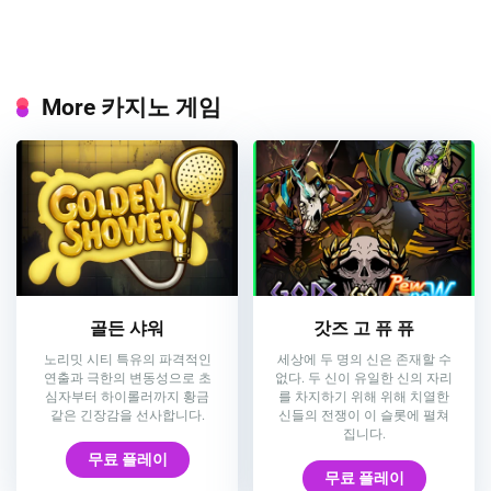
More 카지노 게임
골든 샤워
갓즈 고 퓨 퓨
노리밋 시티 특유의 파격적인
세상에 두 명의 신은 존재할 수
연출과 극한의 변동성으로 초
없다. 두 신이 유일한 신의 자리
심자부터 하이롤러까지 황금
를 차지하기 위해 위해 치열한
같은 긴장감을 선사합니다.
신들의 전쟁이 이 슬롯에 펼쳐
집니다.
무료 플레이
무료 플레이