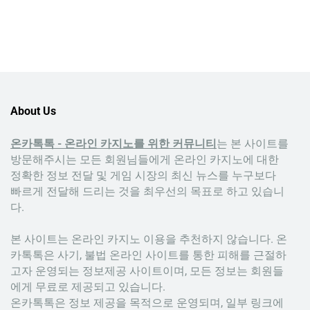
About Us
온카톡톡 - 온라인 카지노를 위한 커뮤니티
는 본 사이트를
방문해주시는 모든 회원님들에게 온라인 카지노에 대한
정확한 정보 전달 및 게임 시장의 최신 뉴스를 누구보다
빠르게 전달해 드리는 것을 최우선의 목표로 하고 있습니
다.
본 사이트는 온라인 카지노 이용을 추천하지 않습니다. 온
카톡톡은 사기, 불법 온라인 사이트를 통한 피해를 근절하
고자 운영되는 정보제공 사이트이며, 모든 정보는 회원들
에게 무료로 제공되고 있습니다.
온카톡톡은 정보 제공을 목적으로 운영되며, 일부 링크에