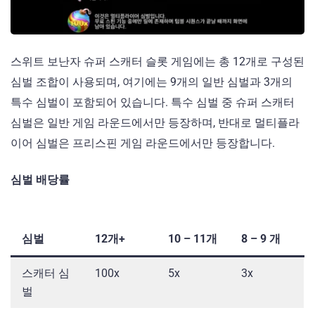
스위트 보난자 슈퍼 스캐터 슬롯 게임에는 총 12개로 구성된
심벌 조합이 사용되며, 여기에는 9개의 일반 심벌과 3개의
특수 심벌이 포함되어 있습니다. 특수 심벌 중 슈퍼 스캐터
심벌은 일반 게임 라운드에서만 등장하며, 반대로 멀티플라
이어 심벌은 프리스핀 게임 라운드에서만 등장합니다.
심벌 배당률
심벌
12개+
10 – 11개
8 – 9 개
스캐터 심
100x
5x
3x
벌