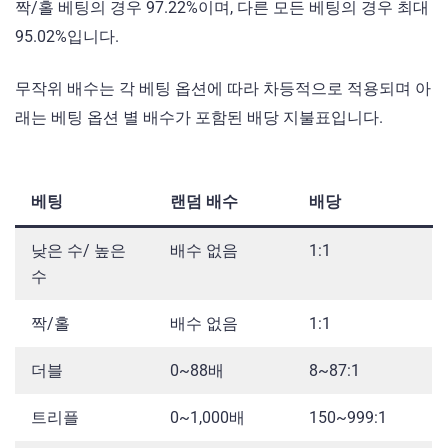
짝/홀 베팅의 경우 97.22%이며, 다른 모든 베팅의 경우 최대
95.02%입니다.
무작위 배수는 각 베팅 옵션에 따라 차등적으로 적용되며 아
래는 베팅 옵션 별 배수가 포함된 배당 지불표입니다.
베팅
랜덤 배수
배당
낮은 수/ 높은
배수 없음
1:1
수
짝/홀
배수 없음
1:1
더블
0~88배
8~87:1
트리플
0~1,000배
150~999:1