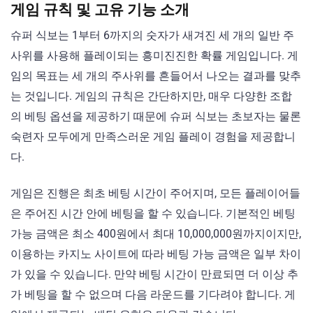
게임 규칙 및 고유 기능 소개
슈퍼 식보는 1부터 6까지의 숫자가 새겨진 세 개의 일반 주
사위를 사용해 플레이되는 흥미진진한 확률 게임입니다. 게
임의 목표는 세 개의 주사위를 흔들어서 나오는 결과를 맞추
는 것입니다. 게임의 규칙은 간단하지만, 매우 다양한 조합
의 베팅 옵션을 제공하기 때문에 슈퍼 식보는 초보자는 물론
숙련자 모두에게 만족스러운 게임 플레이 경험을 제공합니
다.
게임은 진행은 최초 베팅 시간이 주어지며, 모든 플레이어들
은 주어진 시간 안에 베팅을 할 수 있습니다. 기본적인 베팅
가능 금액은 최소 400원에서 최대 10,000,000원까지이지만,
이용하는 카지노 사이트에 따라 베팅 가능 금액은 일부 차이
가 있을 수 있습니다. 만약 베팅 시간이 만료되면 더 이상 추
가 베팅을 할 수 없으며 다음 라운드를 기다려야 합니다. 게