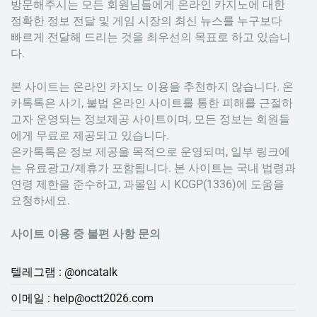
방문해주시는 모든 회원님들에게 온라인 카지노에 대한
정확한 정보 전달 및 게임 시장의 최신 뉴스를 누구보다
빠르게 전달해 드리는 것을 최우선의 목표로 하고 있습니
다.
본 사이트는 온라인 카지노 이용을 추천하지 않습니다. 온
카톡톡은 사기, 불법 온라인 사이트를 통한 피해를 근절하
고자 운영되는 정보제공 사이트이며, 모든 정보는 회원들
에게 무료로 제공되고 있습니다.
온카톡톡은 정보 제공을 목적으로 운영되며, 일부 링크에
는 유료광고/제휴가 포함됩니다. 본 사이트는 국내 법령과
연령 제한을 준수하고, 과몰입 시 KCGP(1336)에 도움을
요청하세요.
사이트 이용 중 불편 사항 문의
텔레그램 : @oncatalk
이메일 :
help@octt2026.com