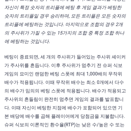
자신이 특정 숫자의 트리플에 베팅 후 게임 결과가 베팅한
숫자의 트리플일 경우 승리하며, 모든 트리플은 모든 숫자의
트리플에 베팅하는 것입니다. 마지막으로 조합의 경우 2개
의 주사위가 가질 수 있는 15가지의 조합 중 특정 조합 하나
에 베팅하는 것입니다.
베팅이 종료되면, 세 개의 주사위가 들어있는 주사위 셰이커
가 주사위를 흔듭니다. 이후 주사위가 멈추기 전 슈퍼 식보
게임의 묘미인 랜덤한 베팅 스폿에 최대 1,000배의 무작위
배수가 적용됩니다. 이때 무작위 배수는 최소 0개에서 다수
의 배수가 임의의 베팅 스폿에 적용됩니다. 배수가 적용되고
주사위의 흔들림이 완전히 멈추면 게임의 결과를 발표합니
다. 이때 자신이 베팅한 지점에 배수가 포함되어 있으면 기
본 배당에 배수를 곱해 플레이어에게 당첨금을 지불합니다.
슈퍼 식보의 이론적인 환수율(RTP)는 낮은 수/높은 수 또는