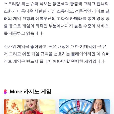
스트리밍 되는 슈퍼 식보는 붉은색과 황금색 그리고 흰색의
조화가 아름다운 세련된 게임 스튜디오, 전문적인 라이브 딜
러의 게임 진행과 에볼루션의 고화질 카메라를 통한 영상 송
출 등으로 게임의 외적인 부분에서까지 높은 수준의 서비스
를 제공하고 있습니다.
주사위 게임을 좋아하고, 높은 배당에 대한 기대감이 큰 유
저 그리고 쉬운 게임 규칙을 선호하는 플레이어라면 이 슈퍼
식보 게임은 반드시 플레이 해봐야 할 완벽한 게임입니다.
More 카지노 게임