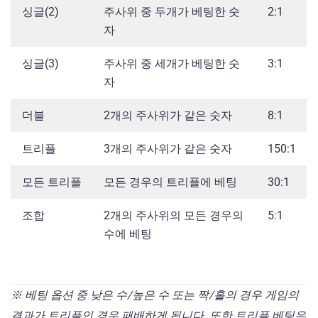
싱글(2)
주사위 중 두개가 베팅한 숫
2:1
자
싱글(3)
주사위 중 세개가 베팅한 숫
3:1
자
더블
2개의 주사위가 같은 숫자
8:1
트리플
3개의 주사위가 같은 숫자
150:1
모든 트리플
모든 경우의 트리플에 베팅
30:1
조합
2개의 주사위의 모든 경우의
5:1
수에 베팅
※ 베팅 옵션 중 낮은 수/높은 수 또는 짝/홀의 경우 게임의
결과가 트리플인 경우 패배하게 됩니다. 또한 트리플 베팅은