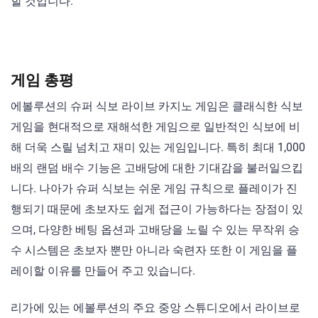
할 것입니다.
게임 총평
에볼루션의 슈퍼 식보 라이브 카지노 게임은 클래식한 식보
게임을 현대적으로 재해석한 게임으로 일반적인 식보에 비
해 더욱 스릴 넘치고 재미 있는 게임입니다. 특히 최대 1,000
배의 랜덤 배수 기능은 고배당에 대한 기대감을 불러일으킵
니다. 나아가 슈퍼 식보는 쉬운 게임 규칙으로 플레이가 진
행되기 때문에 초보자도 쉽게 접근이 가능하다는 장점이 있
으며, 다양한 베팅 옵션과 고배당을 노릴 수 있는 무작위 승
수 시스템은 초보자 뿐만 아니라 숙련자 또한 이 게임을 플
레이할 이유를 만들어 주고 있습니다.
리가에 있는 에볼루션의 주요 중앙 스튜디오에서 라이브로