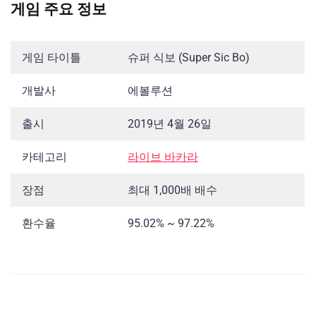
게임 주요 정보
게임 타이틀
슈퍼 식보 (Super Sic Bo)
개발사
에볼루션
출시
2019년 4월 26일
카테고리
라이브 바카라
장점
최대 1,000배 배수
환수율
95.02% ~ 97.22%