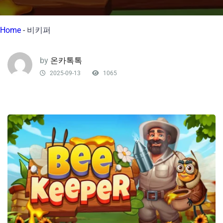
Home
-
비키퍼
by
온카톡톡
2025-09-13
1065