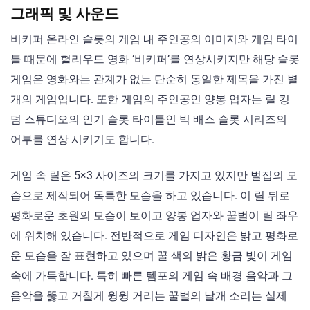
그래픽 및 사운드
비키퍼 온라인 슬롯의 게임 내 주인공의 이미지와 게임 타이
틀 때문에 헐리우드 영화 ‘비키퍼’를 연상시키지만 해당 슬롯
게임은 영화와는 관계가 없는 단순히 동일한 제목을 가진 별
개의 게임입니다. 또한 게임의 주인공인 양봉 업자는 릴 킹
덤 스튜디오의 인기 슬롯 타이틀인 빅 배스 슬롯 시리즈의
어부를 연상 시키기도 합니다.
게임 속 릴은 5×3 사이즈의 크기를 가지고 있지만 벌집의 모
습으로 제작되어 독특한 모습을 하고 있습니다. 이 릴 뒤로
평화로운 초원의 모습이 보이고 양봉 업자와 꿀벌이 릴 좌우
에 위치해 있습니다. 전반적으로 게임 디자인은 밝고 평화로
운 모습을 잘 표현하고 있으며 꿀 색의 밝은 황금 빛이 게임
속에 가득합니다. 특히 빠른 템포의 게임 속 배경 음악과 그
음악을 뚫고 거칠게 윙윙 거리는 꿀벌의 날개 소리는 실제