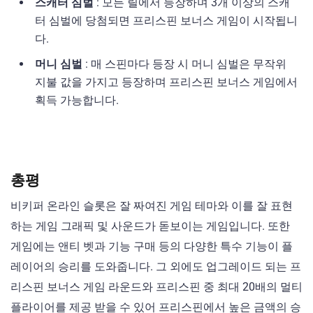
스캐터 심벌
: 모든 릴에서 등장하며 3개 이상의 스캐
터 심벌에 당첨되면 프리스핀 보너스 게임이 시작됩니
다.
머니 심벌
: 매 스핀마다 등장 시 머니 심벌은 무작위
지불 값을 가지고 등장하며 프리스핀 보너스 게임에서
획득 가능합니다.
총평
비키퍼 온라인 슬롯은 잘 짜여진 게임 테마와 이를 잘 표현
하는 게임 그래픽 및 사운드가 돋보이는 게임입니다. 또한
게임에는 앤티 벳과 기능 구매 등의 다양한 특수 기능이 플
레이어의 승리를 도와줍니다. 그 외에도 업그레이드 되는 프
리스핀 보너스 게임 라운드와 프리스핀 중 최대 20배의 멀티
플라이어를 제공 받을 수 있어 프리스핀에서 높은 금액의 승