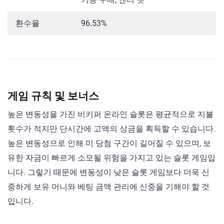
환수율
96.53%
게임 규칙 및 보너스
높은 변동성을 가진 비키퍼 온라인 슬롯은 평균적으로 지불
횟수가 적지만 단시간에 고액의 상금을 획득할 수 있습니다.
높은 변동성으로 인해 미 당첨 구간이 길어질 수 있으며, 보
유한 자금이 빠르게 소모될 위험을 가지고 있는 슬롯 게임입
니다. 그렇기 때문에 변동성이 낮은 슬롯 게임보다 더욱 신
중하게 보유 머니와 베팅 금액 관리에 신중을 기해야 할 것
입니다.