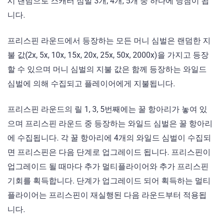
시 랜덤으로 스캐터 심벌 3개, 4개, 5개 중 하나에 당첨이 됩
니다.
프리스핀 라운드에서 등장하는 모든 머니 심벌은 랜덤한 지
불 값(2x, 5x, 10x, 15x, 20x, 25x, 50x, 2000x)을 가지고 등장
할 수 있으며 머니 심벌의 지불 값은 함께 등장하는 와일드
심벌에 의해 수집되고 플레이어에게 지불됩니다.
프리스핀 라운드의 릴 1, 3, 5번째에는 꿀 항아리가 놓여 있
으며 프리스핀 라운드 중 등장하는 와일드 심벌은 꿀 항아리
에 수집됩니다. 각 꿀 항아리에 4개의 와일드 심벌이 수집되
면 프리스핀은 다음 단계로 업그레이드 됩니다. 프리스핀이
업그레이드 될 때마다 추가 멀티플라이어와 추가 프리스핀
기회를 획득합니다. 단계가 업그레이드 되어 획득하는 멀티
플라이어는 프리스핀이 재실행된 다음 라운드부터 적용됩
니다.