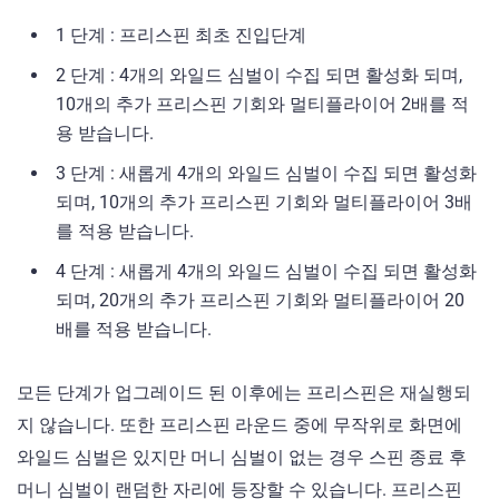
1 단계 : 프리스핀 최초 진입단계
2 단계 : 4개의 와일드 심벌이 수집 되면 활성화 되며,
10개의 추가 프리스핀 기회와 멀티플라이어 2배를 적
용 받습니다.
3 단계 : 새롭게 4개의 와일드 심벌이 수집 되면 활성화
되며, 10개의 추가 프리스핀 기회와 멀티플라이어 3배
를 적용 받습니다.
4 단계 : 새롭게 4개의 와일드 심벌이 수집 되면 활성화
되며, 20개의 추가 프리스핀 기회와 멀티플라이어 20
배를 적용 받습니다.
모든 단계가 업그레이드 된 이후에는 프리스핀은 재실행되
지 않습니다. 또한 프리스핀 라운드 중에 무작위로 화면에
와일드 심벌은 있지만 머니 심벌이 없는 경우 스핀 종료 후
머니 심벌이 랜덤한 자리에 등장할 수 있습니다. 프리스핀