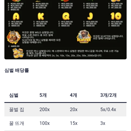
심벌 배당률
심벌
5개
4개
3개/2개
꿀벌 집
200x
20x
5x/0.4x
꿀 뜨개
100x
15x
3x