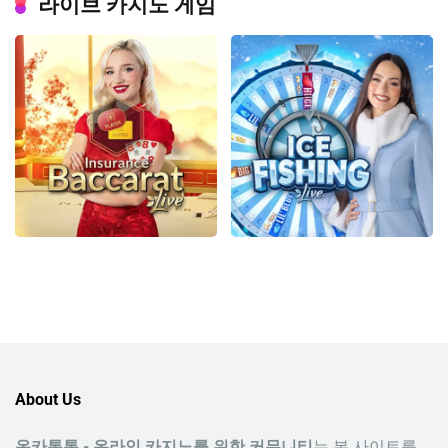
라이브 카지노 게임
About Us
온카톡톡 - 온라인 카지노를 위한 커뮤니티
는 본 사이트를