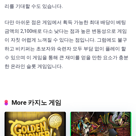
리를 기대할 수도 있습니다.
다만 아쉬운 점은 게임에서 획득 가능한 최대 배당이 베팅
금액의 2,100배로 다소 낮다는 점과 높은 변동성으로 게임
이 자칫 어렵게 느껴질 수 있다는 점입니다. 그럼에도 불구
하고 비키퍼는 초보자와 숙련자 모두 부담 없이 플레이 할
수 있으며 이 게임을 통해 큰 재미를 얻을 만한 요소가 충분
한 온라인 슬롯 게임입니다.
More 카지노 게임