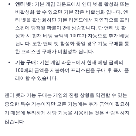
앤티 벳
: 기본 게임 라운드에서 앤티 벳을 활성화 또는
비활성화 할 수 있으면 기본 값은 비활성화 입니다. 앤
티 벳을 활성화하면 기본 라운드에서 자연적으로 프리
스핀에 당첨될 확률이 2배 상승합니다. 단 앤티 벳 활
성화 시 현재 베팅 금액의 100%가 자동으로 추가 베팅
됩니다. 또한 앤티 벳 활성화 중일 경우 기능 구매를 통
한 프리스핀 구매가 비활성화 됩니다.
기능 구매
: 기본 게임 라운드에서 현재 베팅 금액의
100배의 금액을 지불하여 프리스핀을 구매 후 즉시 플
레이할 수 있습니다.
앤티 벳과 기능 구매는 게임의 진행 상황을 역전할 수 있는
중요한 특수 기능이지만 모든 기능에는 추가 금액이 필요하
기 때문에 무리하게 해당 기능을 사용하는 것은 바람직하지
않습니다.