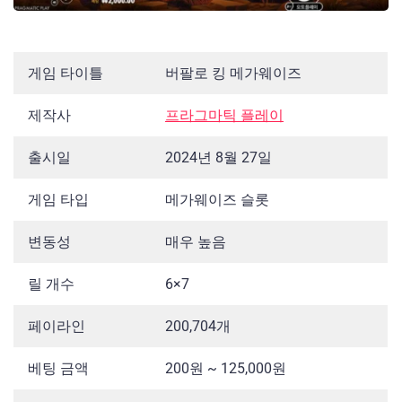
게임 타이틀
버팔로 킹 메가웨이즈
제작사
프라그마틱 플레이
출시일
2024년 8월 27일
게임 타입
메가웨이즈 슬롯
변동성
매우 높음
릴 개수
6×7
페이라인
200,704개
베팅 금액
200원 ~ 125,000원