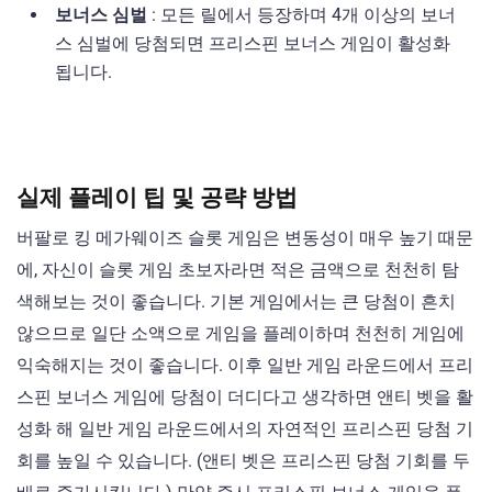
보너스 심벌
: 모든 릴에서 등장하며 4개 이상의 보너
스 심벌에 당첨되면 프리스핀 보너스 게임이 활성화
됩니다.
실제 플레이 팁 및 공략 방법
버팔로 킹 메가웨이즈 슬롯 게임은 변동성이 매우 높기 때문
에, 자신이 슬롯 게임 초보자라면 적은 금액으로 천천히 탐
색해보는 것이 좋습니다. 기본 게임에서는 큰 당첨이 흔치
않으므로 일단 소액으로 게임을 플레이하며 천천히 게임에
익숙해지는 것이 좋습니다. 이후 일반 게임 라운드에서 프리
스핀 보너스 게임에 당첨이 더디다고 생각하면 앤티 벳을 활
성화 해 일반 게임 라운드에서의 자연적인 프리스핀 당첨 기
회를 높일 수 있습니다. (앤티 벳은 프리스핀 당첨 기회를 두