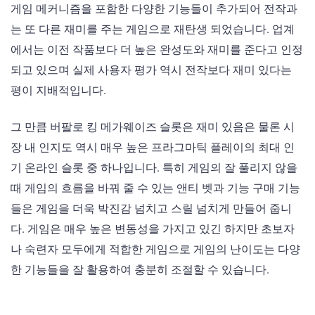
게임 메커니즘을 포함한 다양한 기능들이 추가되어 전작과
는 또 다른 재미를 주는 게임으로 재탄생 되었습니다. 업계
에서는 이전 작품보다 더 높은 완성도와 재미를 준다고 인정
되고 있으며 실제 사용자 평가 역시 전작보다 재미 있다는
평이 지배적입니다.
그 만큼 버팔로 킹 메가웨이즈 슬롯은 재미 있음은 물론 시
장 내 인지도 역시 매우 높은 프라그마틱 플레이의 최대 인
기 온라인 슬롯 중 하나입니다. 특히 게임의 잘 풀리지 않을
때 게임의 흐름을 바꿔 줄 수 있는 앤티 벳과 기능 구매 기능
들은 게임을 더욱 박진감 넘치고 스릴 넘치게 만들어 줍니
다. 게임은 매우 높은 변동성을 가지고 있긴 하지만 초보자
나 숙련자 모두에게 적합한 게임으로 게임의 난이도는 다양
한 기능들을 잘 활용하여 충분히 조절할 수 있습니다.