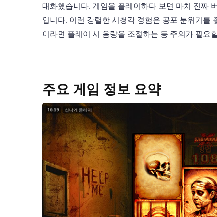
대화했습니다. 게임을 플레이하다 보면 마치 진짜 
입니다. 이런 강렬한 시청각 경험은 공포 분위기를
이라면 플레이 시 음량을 조절하는 등 주의가 필요할
주요 게임 정보 요약