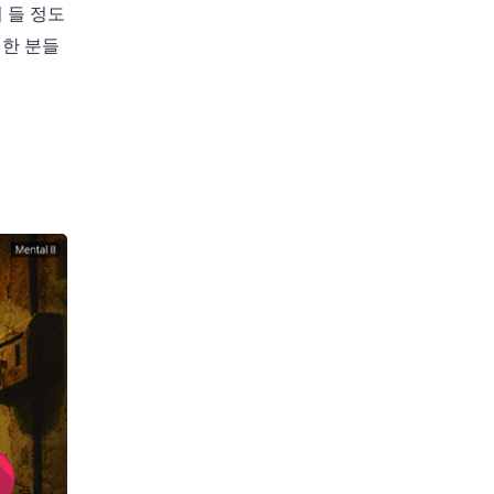
 들 정도
민한 분들