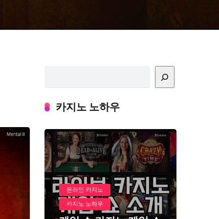
검색
카지노 노하우
온라인 카지노
카지노 노하우