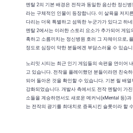
멘탈 2의 기본 배경은 전작과 동일한 음산한 정신
라는 구체적인 인물이 등장합니다. 이 살육을 저지른
다리는 더욱 특별하고 섬뜩한 누군가가 있다고 하네
멘탈 2에서는 이러한 스토리 요소가 추가되어 게임
혹하고 소름끼치는 정신병원 호러 그 자체이므로, 
정도로 심장이 약한 분들에겐 부담스러울 수 있습니
노리밋 시티는 최근 인기 게임들의 속편을 연이어 내
고 있습니다. 전작을 플레이했던 분들이라면 친숙하게 
되어 돌아온 것을 확인할 수 있습니다. 기본 릴 배
강화되었습니다. 개발사 측에서도 전작 멘탈이 가진 
소들을 계승하면서도 새로운 메커닉(xMental 등)과 
는 전작의 광기를 최대치로 증폭시킨 슬롯이라 할 수