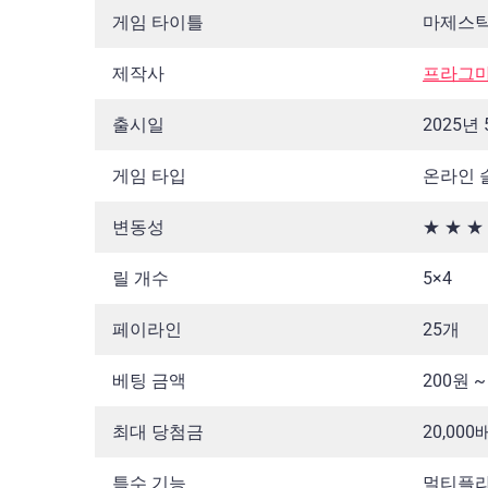
게임 타이틀
마제스틱
제작사
프라그마
출시일
2025년 
게임 타입
온라인 
변동성
★ ★ ★ 
릴 개수
5×4
페이라인
25개
베팅 금액
200원 ~
최대 당첨금
20,000
특수 기능
멀티플라