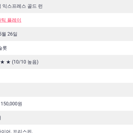
 익스프레스 골드 런
틱 플레이
5월 26일
슬롯
★ ★ (10/10 높음)
 150,000원
배
이어, 프리스핀,