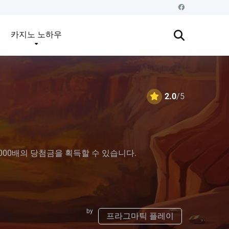
카지노 노하우
2.0
/5
000배의 당첨금을 획득할 수 있습니다.
by
프라그마틱 플레이