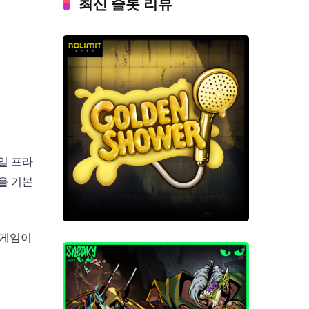
최신 슬롯 리뷰
6일 프라
을 기본
 게임이