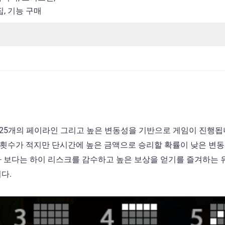
, 기능 구매
 25개의 페이라인 그리고 높은 변동성을 기반으로 게임이 진행됩
횟수가 적지만 단시간에 높은 금액으로 승리할 확률이 낮은 변동
자 보다는 하이 리스크를 감수하고 높은 보상을 얻기를 즐겨하는 
다.