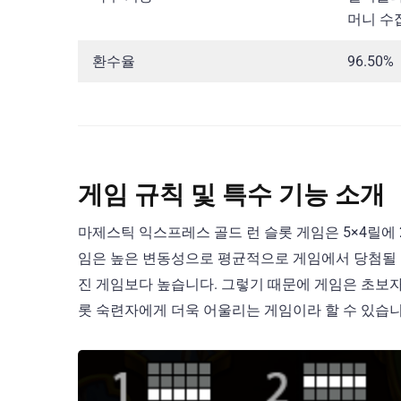
머니 수집
환수율
96.50%
게임 규칙 및 특수 기능 소개
마제스틱 익스프레스 골드 런 슬롯 게임은 5×4릴에
임은 높은 변동성으로 평균적으로 게임에서 당첨될 
진 게임보다 높습니다. 그렇기 때문에 게임은 초보
롯 숙련자에게 더욱 어울리는 게임이라 할 수 있습니