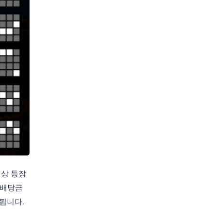
이상 등장
 배당금
됩니다.