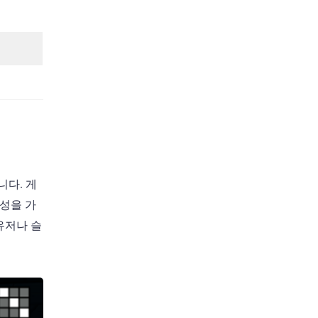
니다. 게
성을 가
유저나 슬