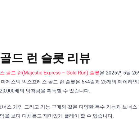
골드 런 슬롯 리뷰
 런(Majestic Express – Gold Run) 슬롯
은 2025년 5월 2
 마제스틱 익스프레스 골드 런 슬롯은 5×4릴과 25개의 페이라인
0,000배의 당첨금을 획득할 수 있습니다.
보너스 게임 그리고 기능 구매와 같은 다양한 특수 기능과 보너스
임을 보다 다채롭고 재미있게 플레이 할 수 있습니다.