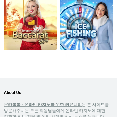
About Us
온카톡톡 - 온라인 카지노를 위한 커뮤니티
는 본 사이트를
방문해주시는 모든 회원님들에게 온라인 카지노에 대한
정확한 정보 전달 및 게임 시장의 최신 뉴스를 누구보다