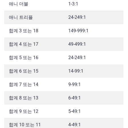
애니 더블
1-3:1
애니 트리플
24-249:1
합계 3 또는 18
149-999:1
합계 4 또는 17
49-499:1
합계 5 또는 16
24-249:1
합계 6 또는 15
14-99:1
합계 7 또는 14
9-99:1
합계 8 또는 13
6-49:1
합계 9 또는 12
5-49:1
합계 10 또는 11
4-49:1