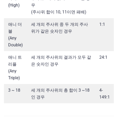
(High)
우
(주사위 합이 10, 11이면 패배)
애니 더
세 개의 주사위 중 두 개의 주사
1:1
블
위가 같은 숫자인 경우
(Any
Double)
애니 트
세 개의 주사위의 결과가 모두 같
24:1
리플
은 숫자인 경우
(Any
Triple)
3 ~ 18
세 개의 주사위의 총 합이 3 ~18
4-
인 경우
149:1