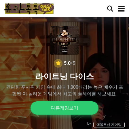
5.0
/5
라이트닝 다이스
간단한 주사위 게임 속에 최대 1,000배라는 높은 배수가 포
함된 이 놀라운 게임에서 최고의 플레이를 해보세요.
다른게임보기
by
에볼루션 게이밍