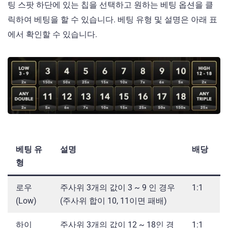
팅 스팟 하단에 있는 칩을 선택하고 원하는 베팅 옵션을 클
릭하여 베팅을 할 수 있습니다. 베팅 유형 및 설명은 아래 표
에서 확인할 수 있습니다.
베팅 유
설명
배당
형
로우
주사위 3개의 값이 3 ~ 9 인 경우
1:1
(Low)
(주사위 합이 10, 11이면 패배)
하이
주사위 3개의 값이 12 ~ 18인 경
1:1