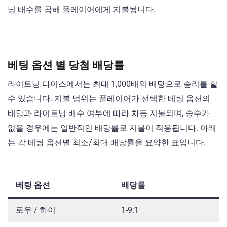
닝 배수를 곱해 플레이어에게 지불됩니다.
베팅 옵션 별 당첨 배당률
라이트닝 다이스에서는 최대 1,000배의 배당으로 승리를 할
수 있습니다. 지불 범위는 플레이어가 선택한 베팅 옵션의
배당과 라이트닝 배수 여부에 따라 차등 지불되며, 승수가
없을 경우에는 일반적인 배당률로 지불이 적용됩니다. 아래
는 각 베팅 옵션별 최소/최대 배당률을 요약한 표입니다.
베팅 옵션
배당률
로우 / 하이
1-9:1