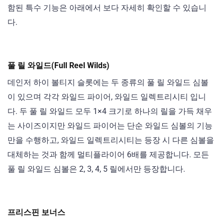
함된 특수 기능은 아래에서 보다 자세히 확인할 수 있습니
다.
풀 릴 와일드(Full Reel Wilds)
데인저 하이 볼티지 슬롯에는 두 종류의 풀 릴 와일드 심볼
이 있으며 각각 와일드 파이어, 와일드 일렉트리시티 입니
다. 두 풀 릴 와일드 모두 1×4 크기로 하나의 릴을 가득 채우
는 사이즈이지만 와일드 파이어는 단순 와일드 심볼의 기능
만을 수행하고, 와일드 일렉트리시티는 등장 시 다른 심볼을
대체하는 것과 함께 멀티플라이어 6배를 제공합니다. 모든
풀 릴 와일드 심볼은 2, 3, 4, 5 릴에서만 등장합니다.
프리스핀 보너스