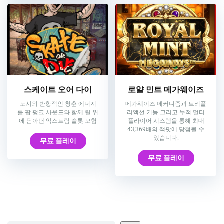
스케이트 오어 다이
로얄 민트 메가웨이즈
도시의 반항적인 청춘 에너지
메가웨이즈 메커니즘과 트리플
를 팝 펑크 사운드와 함께 릴 위
리액선 기능 그리고 누적 멀티
에 담아낸 익스트림 슬롯 모험
플라이어 시스템을 통해 최대
43,369배의 잭팟에 당첨될 수
있습니다.
무료 플레이
무료 플레이