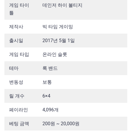
게임 타이
데인저 하이 볼티지
틀
제작사
빅 타임 게이밍
출시일
2017년 5월 1일
게임 타입
온라인 슬롯
테마
록 밴드
변동성
보통
릴 개수
6×4
페이라인
4,096개
베팅 금액
200원 ~ 20,000원