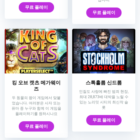
집니다.
무료 플레이
무료 플레이
킹 오브 캣츠 메가웨이
스톡홀름 신드롬
즈
인질도 사랑에 빠진 범죄 현장,
최대 28,873배 대박을 노릴 수
두 동물의 왕이 게임에서 맞붙
있는 노리밋 시티의 최신작 슬
었습니다. 여러분은 사자 또는
롯
퓨마 중 누구와 함께 이 게임을
플레이하기를 원하시나요
무료 플레이
무료 플레이