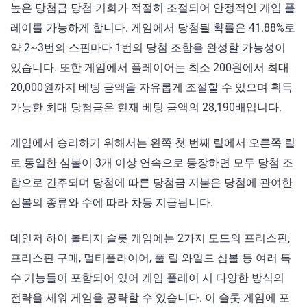
높은 당첨금 당첨 기회가 적절히 조절되어 안정적인 게임 플
레이를 가능하게 합니다. 게임에서 당첨될 확률은 41.88%로
약 2~3번의 스핀마다 1번의 당첨 조합을 완성할 가능성이
있습니다. 또한 게임에서 플레이어는 최소 200원에서 최대
20,000원까지 베팅 금액을 자유롭게 조절할 수 있으며 획득
가능한 최대 당첨금은 현재 베팅 금액의 28,190배입니다.
게임에서 승리하기 위해서는 왼쪽 첫 번째 릴에서 오른쪽 릴
로 동일한 심볼이 3개 이상 연속으로 등장하면 모두 당첨 조
합으로 간주되며 당첨에 따른 당첨금 지불은 당첨에 관여한
심볼의 종류와 수에 따라 차등 지급됩니다.
데인저 하이 볼티지 슬롯 게임에는 2가지 모드의 프리스핀,
프리스핀 구매, 멀티플라이어, 풀 릴 와일드 심볼 등 여러 특
수 기능들이 포함되어 있어 게임 플레이 시 다양한 방식의
전략을 세워 게임을 공략할 수 있습니다. 이 슬롯 게임에 포