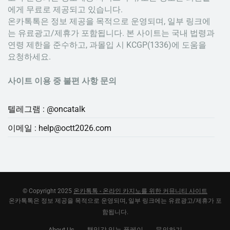
에게 무료로 제공되고 있습니다.
온카톡톡은 정보 제공을 목적으로 운영되며, 일부 링크에
는 유료광고/제휴가 포함됩니다. 본 사이트는 국내 법령과
연령 제한을 준수하고, 과몰입 시 KCGP(1336)에 도움을
요청하세요.
사이트 이용 중 불편 사항 문의
텔레그램 : @oncatalk
이메일 :
help@octt2026.com
© Copyright 2025
온카톡톡 - 온라인 카지노를 위한 커뮤니티 사이트
온카톡톡은 정보 제공을 목적으로 운영되며, 일부 링크에는 유료광고/제휴가 포
함됩니다.
About Us
책임감 있는 플레이
문의하기