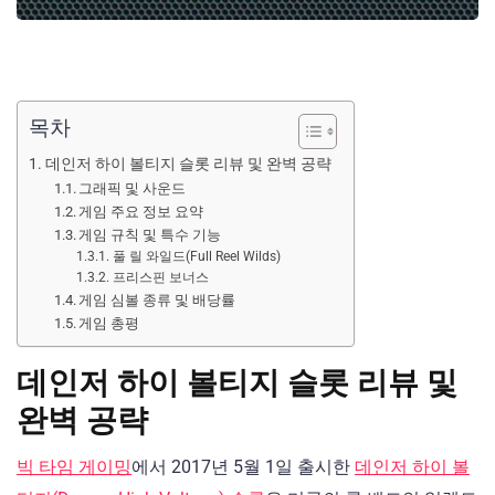
목차
데인저 하이 볼티지 슬롯 리뷰 및 완벽 공략
그래픽 및 사운드
게임 주요 정보 요약
게임 규칙 및 특수 기능
풀 릴 와일드(Full Reel Wilds)
프리스핀 보너스
게임 심볼 종류 및 배당률
게임 총평
데인저 하이 볼티지 슬롯 리뷰 및
완벽 공략
빅 타임 게이밍
에서 2017년 5월 1일 출시한
데인저 하이 볼