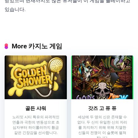
받았으며 현재까지도 많은 유저들이 이 게임을 플레이하고
있습니다.
More 카지노 게임
골든 샤워
갓즈 고 퓨 퓨
노리밋 시티 특유의 파격적인
세상에 두 명의 신은 존재할 수
연출과 극한의 변동성으로 초
없다. 두 신이 유일한 신의 자리
심자부터 하이롤러까지 황금
를 차지하기 위해 위해 치열한
같은 긴장감을 선사합니다.
신들의 전쟁이 이 슬롯에 펼쳐