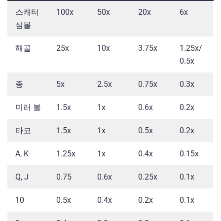
스캐터
100x
50x
20x
6x
심볼
해골
25x
10x
3.75x
1.25x/
0.5x
종
5x
2.5x
0.75x
0.3x
미러 볼
1.5x
1x
0.6x
0.2x
타코
1.5x
1x
0.5x
0.2x
A, K
1.25x
1x
0.4x
0.15x
Q, J
0.75
0.6x
0.25x
0.1x
10
0.5x
0.4x
0.2x
0.1x