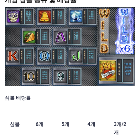
심볼 배당률
심볼
6개
5개
4개
3개/2
개