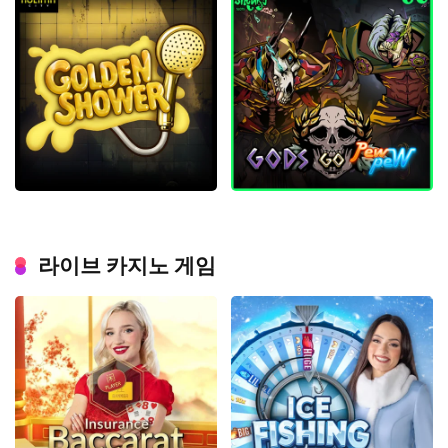
라이브 카지노 게임