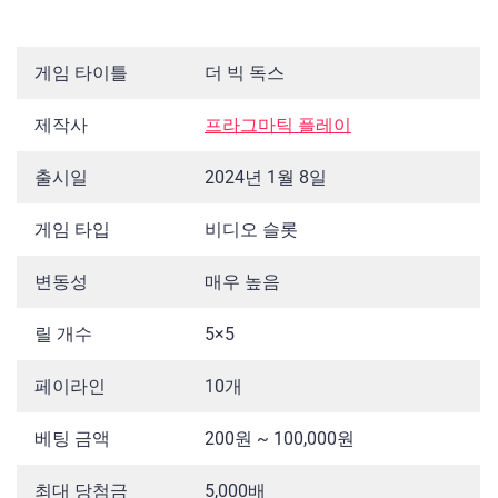
게임 타이틀
더 빅 독스
제작사
프라그마틱 플레이
출시일
2024년 1월 8일
게임 타입
비디오 슬롯
변동성
매우 높음
릴 개수
5×5
페이라인
10개
베팅 금액
200원 ~ 100,000원
최대 당첨금
5,000배