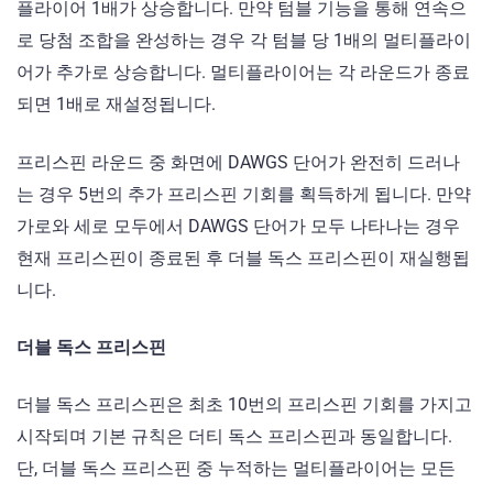
플라이어 1배가 상승합니다. 만약 텀블 기능을 통해 연속으
로 당첨 조합을 완성하는 경우 각 텀블 당 1배의 멀티플라이
어가 추가로 상승합니다. 멀티플라이어는 각 라운드가 종료
되면 1배로 재설정됩니다.
프리스핀 라운드 중 화면에 DAWGS 단어가 완전히 드러나
는 경우 5번의 추가 프리스핀 기회를 획득하게 됩니다. 만약
가로와 세로 모두에서 DAWGS 단어가 모두 나타나는 경우
현재 프리스핀이 종료된 후 더블 독스 프리스핀이 재실행됩
니다.
더블 독스 프리스핀
더블 독스 프리스핀은 최초 10번의 프리스핀 기회를 가지고
시작되며 기본 규칙은 더티 독스 프리스핀과 동일합니다.
단, 더블 독스 프리스핀 중 누적하는 멀티플라이어는 모든