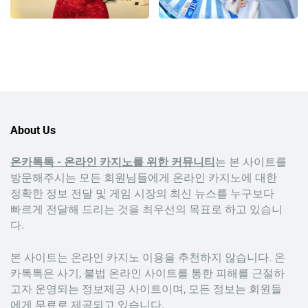
About Us
온카톡톡 - 온라인 카지노를 위한 커뮤니티
는 본 사이트를
방문해주시는 모든 회원님들에게 온라인 카지노에 대한
정확한 정보 전달 및 게임 시장의 최신 뉴스를 누구보다
빠르게 전달해 드리는 것을 최우선의 목표로 하고 있습니
다.
본 사이트는 온라인 카지노 이용을 추천하지 않습니다. 온
카톡톡은 사기, 불법 온라인 사이트를 통한 피해를 근절하
고자 운영되는 정보제공 사이트이며, 모든 정보는 회원들
에게 무료로 제공되고 있습니다.