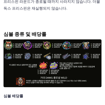
프리스핀 라운드가 종료될 때까지 사라지지 않습니다. 더블
독스 프리스핀은 재실행되지 않습니다.
심볼 종류 및 배당률
심볼 배당률