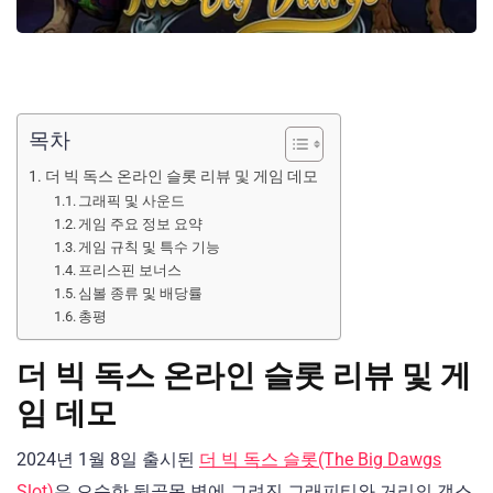
목차
더 빅 독스 온라인 슬롯 리뷰 및 게임 데모
그래픽 및 사운드
게임 주요 정보 요약
게임 규칙 및 특수 기능
프리스핀 보너스
심볼 종류 및 배당률
총평
더 빅 독스 온라인 슬롯 리뷰 및 게
임 데모
2024년 1월 8일 출시된
더 빅 독스 슬롯(The Big Dawgs
Slot)
은 으슥한 뒷골목 벽에 그려진 그래피티와 거리의 갱스