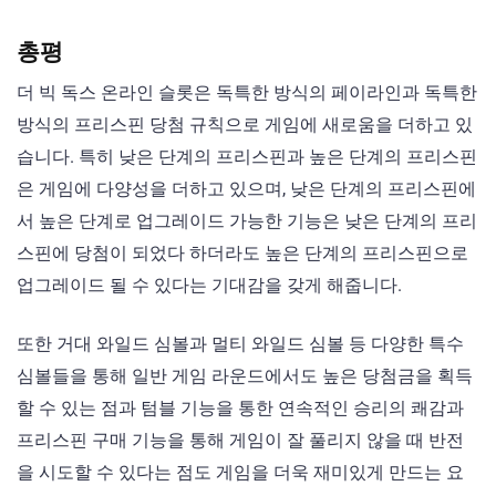
총평
더 빅 독스 온라인 슬롯은 독특한 방식의 페이라인과 독특한
방식의 프리스핀 당첨 규칙으로 게임에 새로움을 더하고 있
습니다. 특히 낮은 단계의 프리스핀과 높은 단계의 프리스핀
은 게임에 다양성을 더하고 있으며, 낮은 단계의 프리스핀에
서 높은 단계로 업그레이드 가능한 기능은 낮은 단계의 프리
스핀에 당첨이 되었다 하더라도 높은 단계의 프리스핀으로
업그레이드 될 수 있다는 기대감을 갖게 해줍니다.
또한 거대 와일드 심볼과 멀티 와일드 심볼 등 다양한 특수
심볼들을 통해 일반 게임 라운드에서도 높은 당첨금을 획득
할 수 있는 점과 텀블 기능을 통한 연속적인 승리의 쾌감과
프리스핀 구매 기능을 통해 게임이 잘 풀리지 않을 때 반전
을 시도할 수 있다는 점도 게임을 더욱 재미있게 만드는 요