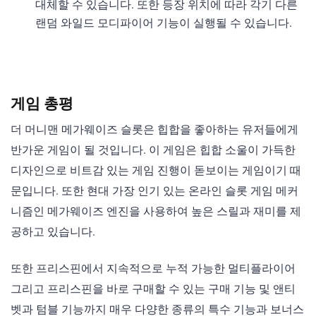
대체할 수 있습니다. 또한 등장 위치에 따라 각기 다른
랜덤 와일드 모디파이어 기능이 실행될 수 있습니다.
게임 총평
더 머니맨 메가웨이즈 슬롯은 힙합을 좋아하는 유저들에게
반가운 게임이 될 것입니다. 이 게임은 힙합 소울이 가득한
디자인으로 비트감 있는 게임 진행이 돋보이는 게임이기 때
문입니다. 또한 현대 가장 인기 있는 온라인 슬롯 게임 메커
니즘인 메가웨이즈 엔진을 사용하여 높은 스릴과 재미를 제
공하고 있습니다.
또한 프리스핀에서 지속적으로 누적 가능한 멀티플라이어
그리고 프리스핀을 바로 구매할 수 있는 구매 기능 및 앤티
벳과 텀블 기능까지 매우 다양한 종류의 특수 기능과 보너스