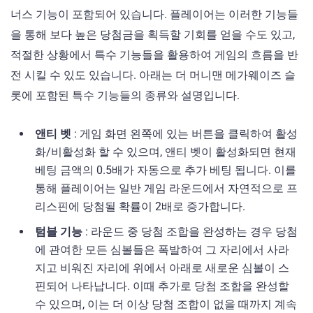
너스 기능이 포함되어 있습니다. 플레이어는 이러한 기능들
을 통해 보다 높은 당첨금을 획득할 기회를 얻을 수도 있고,
적절한 상황에서 특수 기능들을 활용하여 게임의 흐름을 반
전 시킬 수 있도 있습니다. 아래는 더 머니맨 메가웨이즈 슬
롯에 포함된 특수 기능들의 종류와 설명입니다.
앤티 벳
: 게임 화면 왼쪽에 있는 버튼을 클릭하여 활성
화/비활성화 할 수 있으며, 앤티 벳이 활성화되면 현재
베팅 금액의 0.5배가 자동으로 추가 베팅 됩니다. 이를
통해 플레이어는 일반 게임 라운드에서 자연적으로 프
리스핀에 당첨될 확률이 2배로 증가합니다.
텀블 기능
: 라운드 중 당첨 조합을 완성하는 경우 당첨
에 관여한 모든 심볼들은 폭발하여 그 자리에서 사라
지고 비워진 자리에 위에서 아래로 새로운 심볼이 스
핀되어 나타납니다. 이때 추가로 당첨 조합을 완성할
수 있으며, 이는 더 이상 당첨 조합이 없을 때까지 계속