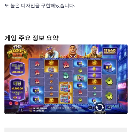
도 높은 디자인을 구현해냈습니다.
게임 주요 정보 요약