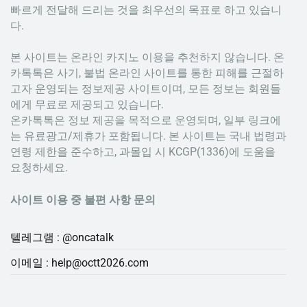
빠르게 전달해 드리는 것을 최우선의 목표로 하고 있습니
다.
본 사이트는 온라인 카지노 이용을 추천하지 않습니다. 온
카톡톡은 사기, 불법 온라인 사이트를 통한 피해를 근절하
고자 운영되는 정보제공 사이트이며, 모든 정보는 회원들
에게 무료로 제공되고 있습니다.
온카톡톡은 정보 제공을 목적으로 운영되며, 일부 링크에
는 유료광고/제휴가 포함됩니다. 본 사이트는 국내 법령과
연령 제한을 준수하고, 과몰입 시 KCGP(1336)에 도움을
요청하세요.
사이트 이용 중 불편 사항 문의
텔레그램 : @oncatalk
이메일 :
help@octt2026.com