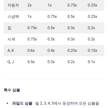
자동차
2x
1x
0.75x
0.25x
스냅백
1x
0.75x
0.5x
0.25x
칩
0.75x
0.5x
0.3x
0.2x
시계
0.75x
0.5x
0.3x
0.2x
A, K
0.6x
0.4x
0.25x
0.15x
Q, J
0.5x
0.3x
0.2x
0.1x
특수 심볼
와일드 심볼
: 릴 2, 3, 4, 5에서 등장하며 모든 심볼을