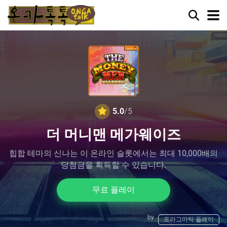
5.0
/5
더 머니맨 메가웨이즈
힙합 테마의 신나는 이 온라인 슬롯에서는 최대 10,000배의
당첨금을 획득할 수 있습니다.
무료 플레이
by
프라그마틱 플레이