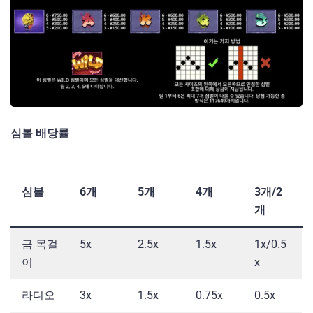
심볼 배당률
심볼
6개
5개
4개
3개/2
개
금 목걸
5x
2.5x
1.5x
1x/0.5
이
x
라디오
3x
1.5x
0.75x
0.5x