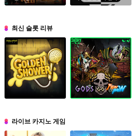
최신 슬롯 리뷰
라이브 카지노 게임