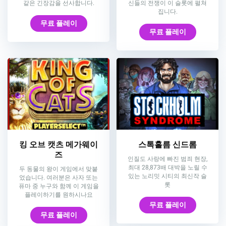
같은 긴장감을 선사합니다.
신들의 전쟁이 이 슬롯에 펼쳐
집니다.
무료 플레이
무료 플레이
킹 오브 캣츠 메가웨이
스톡홀름 신드롬
즈
인질도 사랑에 빠진 범죄 현장,
최대 28,873배 대박을 노릴 수
두 동물의 왕이 게임에서 맞붙
있는 노리밋 시티의 최신작 슬
었습니다. 여러분은 사자 또는
롯
퓨마 중 누구와 함께 이 게임을
플레이하기를 원하시나요
무료 플레이
무료 플레이