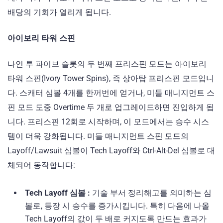
배당의 기회가 열리게 됩니다.
아이보리 타워 스핀
나인 투 파이브 슬롯의 두 번째 프리스핀 모드는 아이보리
타워 스핀(Ivory Tower Spins), 즉 상아탑 프리스핀 모드입니
다. 스캐터 심볼 4개를 한꺼번에 얻거나, 미들 매니지먼트 스
핀 모드 도중 Overtime 두 개로 업그레이드하면 진입하게 됩
니다. 프리스핀 12회로 시작하며, 이 모드에서는 승수 시스
템이 더욱 강화됩니다. 미들 매니지먼트 스핀 모드의
Layoff/Lawsuit 심볼이 Tech Layoff와 Ctrl-Alt-Del 심볼로 대
체되어 동작합니다:
Tech Layoff 심볼 :
기술 부서 정리해고를 의미하는 심
볼로, 등장 시 승수를 증가시킵니다. 특히 다음에 나올
Tech Layoff의 값이 두 배로 커지도록 만드는 효과가