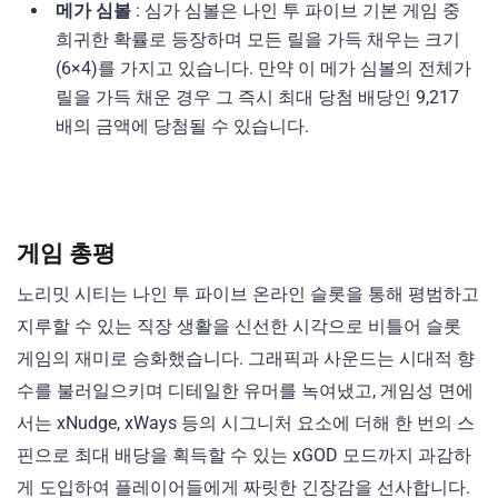
메가 심볼
: 심가 심볼은 나인 투 파이브 기본 게임 중
희귀한 확률로 등장하며 모든 릴을 가득 채우는 크기
(6×4)를 가지고 있습니다. 만약 이 메가 심볼의 전체가
릴을 가득 채운 경우 그 즉시 최대 당첨 배당인 9,217
배의 금액에 당첨될 수 있습니다.
게임 총평
노리밋 시티는 나인 투 파이브 온라인 슬롯을 통해 평범하고
지루할 수 있는 직장 생활을 신선한 시각으로 비틀어 슬롯
게임의 재미로 승화했습니다. 그래픽과 사운드는 시대적 향
수를 불러일으키며 디테일한 유머를 녹여냈고, 게임성 면에
서는 xNudge, xWays 등의 시그니처 요소에 더해 한 번의 스
핀으로 최대 배당을 획득할 수 있는 xGOD 모드까지 과감하
게 도입하여 플레이어들에게 짜릿한 긴장감을 선사합니다.