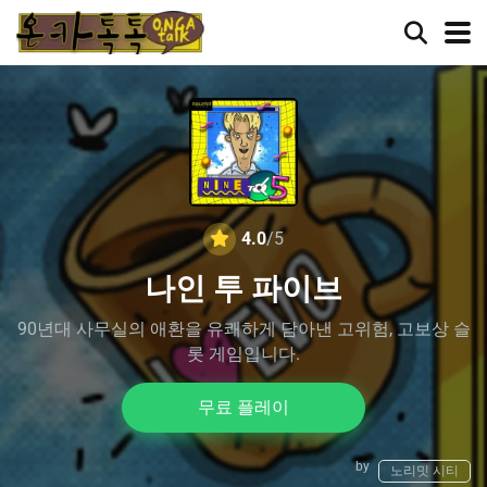
4.0
/5
나인 투 파이브
90년대 사무실의 애환을 유쾌하게 담아낸 고위험, 고보상 슬
롯 게임입니다.
무료 플레이
by
노리밋 시티