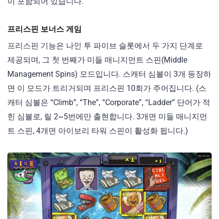
이 포함되어 있습니다.
프리스핀 보너스 게임
프리스핀 기능은 나인 투 파이브 슬롯에서 두 가지 단계로
제공되며, 그 첫 번째가 미들 매니지먼트 스핀(Middle
Management Spins) 모드입니다. 스캐터 심볼이 3개 등장하
면 이 모드가 트리거되며 프리스핀 10회가 주어집니다. (스
캐터 심볼은 “Climb”, “The”, “Corporate”, “Ladder” 단어가 적
힌 심볼로, 릴 2~5번에만 출현합니다. 3개면 미들 매니지먼
트 스핀, 4개면 아이보리 타워 스핀이 활성화 됩니다.)