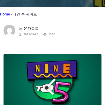
Home
-
나인 투 파이브
by
온카톡톡
2025-09-22
1230